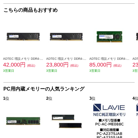
こちらの商品もおすすめ
ADTEC 増設メモリ DDR4-3200 UDIMM 16GB 省電力 ADS3200D-H16G
ADTEC 増設メモリ DDR4-2400 UDIMM 8GB 省電力 ADS2400D-H8G
ADTEC 増設メモリ DDR4-2400 260pin SO-DIMM ECC 16GB ADS2400N-E16G
42,000円
23,800円
85,000円
2
(税込)
(税込)
(税込)
3営業日
3営業日
3営業日
3営
PC用内蔵メモリーの人気ランキング
1
位
2
位
3
位
4