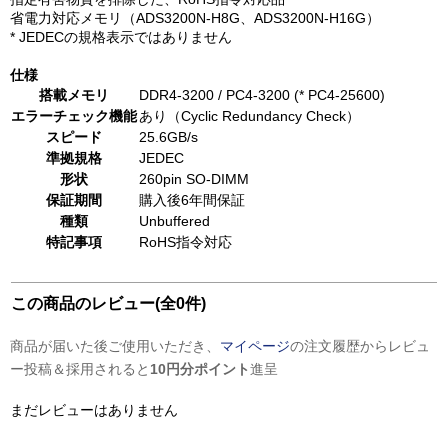
省電力対応メモリ（ADS3200N-H8G、ADS3200N-H16G）
* JEDECの規格表示ではありません
仕様
搭載メモリ
DDR4-3200 / PC4-3200 (* PC4-25600)
エラーチェック機能
あり（Cyclic Redundancy Check）
スピード
25.6GB/s
準拠規格
JEDEC
形状
260pin SO-DIMM
保証期間
購入後6年間保証
種類
Unbuffered
特記事項
RoHS指令対応
この商品のレビュー(全0件)
商品が届いた後ご使用いただき、
マイページ
の注文履歴からレビュ
ー投稿＆採用されると
10円分ポイント
進呈
まだレビューはありません