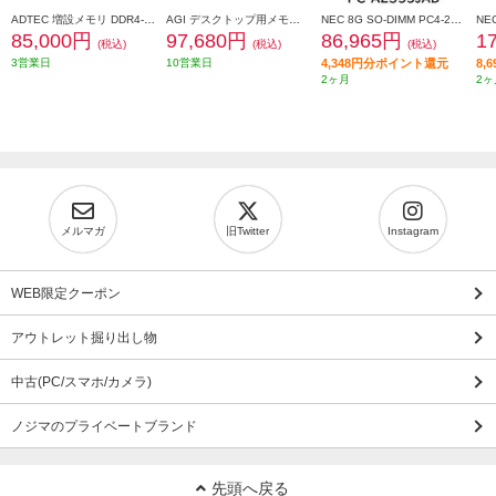
ADTEC 増設メモリ DDR4-3200 UDIMM ECC 16GB 2Rx8 ADS3200D-E16GDB
AGI デスクトップ用メモリ UD238 DDR5-5600MT/s 32GB(16GBx2) AGI560016UD238-DT
NEC 8G SO-DIMM PC4-25600 メモリ PC-AC-ME088C
85,000円
97,680円
86,965円
1
(税込)
(税込)
(税込)
3営業日
10営業日
4,348円分ポイント還元
8,
2ヶ月
2ヶ
メルマガ
旧Twitter
Instagram
WEB限定クーポン
アウトレット掘り出し物
中古(PC/スマホ/カメラ)
ノジマのプライベートブランド
先頭へ戻る