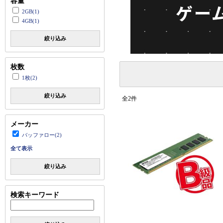
容量
2GB(1)
4GB(1)
絞り込み
枚数
1枚(2)
絞り込み
全2件
メーカー
バッファロー(2)
全て表示
絞り込み
検索キーワード