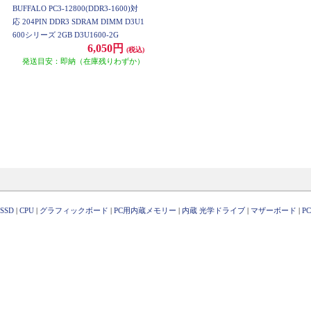
BUFFALO PC3-12800(DDR3-1600)対
応 204PIN DDR3 SDRAM DIMM D3U1
600シリーズ 2GB D3U1600-2G
6,050円
(税込)
発送目安：即納（在庫残りわずか）
SSD
|
CPU
|
グラフィックボード
|
PC用内蔵メモリー
|
内蔵 光学ドライブ
|
マザーボード
|
P