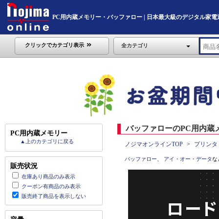
PC用内蔵メモリー・バッファロー | 日本最大級のデジタル家電通販「N
クリックでカテゴリ表示
全カテゴリ
バッファローのPC用内蔵メ
PC用内蔵メモリー
▲上のカテゴリに戻る
ノジマオンラインTOP
プリンタ
バッファロー
、
アイ・オー・データ
な
販売状況
在庫あり商品のみ表示
クーポン有商品のみ表示
販売終了商品を表示しない