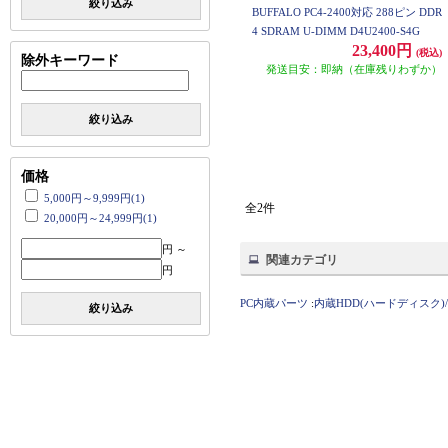
絞り込み
BUFFALO PC4-2400対応 288ピン DDR
4 SDRAM U-DIMM D4U2400-S4G
23,400円
(税込)
除外キーワード
発送目安：即納（在庫残りわずか）
絞り込み
価格
5,000円～9,999円(1)
全2件
20,000円～24,999円(1)
円 ～
関連カテゴリ
円
PC内蔵パーツ
:
内蔵HDD(ハードディスク)/
絞り込み