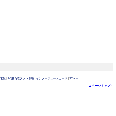
C電源
|
PC用内蔵ファン各種
|
インターフェースカード
|
PCケース
▲ページトップへ