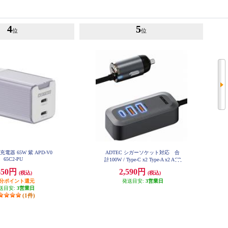
4
5
位
位
D充電器 65W 紫 APD-V0
ADTEC シガーソケット対応 合
65C2-PU
計100W / Type-C x2 Type-A x2 ACP
D-V100A2C2
650円
2,590円
(税込)
(税込)
円分ポイント還元
発送目安:
3営業日
送目安:
3営業日
(1件)