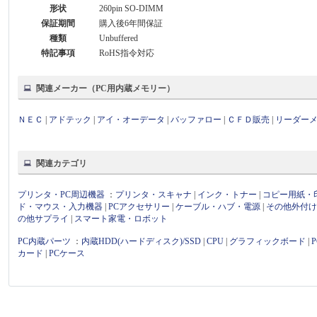
形状
260pin SO-DIMM
保証期間
購入後6年間保証
種類
Unbuffered
特記事項
RoHS指令対応
関連メーカー（PC用内蔵メモリー）
ＮＥＣ
|
アドテック
|
アイ・オーデータ
|
バッファロー
|
ＣＦＤ販売
|
リーダー
関連カテゴリ
プリンタ・PC周辺機器
：
プリンタ・スキャナ
|
インク・トナー
|
コピー用紙・
ド・マウス・入力機器
|
PCアクセサリー
|
ケーブル・ハブ・電源
|
その他外付
の他サプライ
|
スマート家電・ロボット
PC内蔵パーツ
：
内蔵HDD(ハードディスク)/SSD
|
CPU
|
グラフィックボード
|
カード
|
PCケース