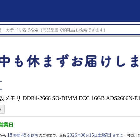
ー
ク
メモリ DDR4-2666 SO-DIMM ECC 16GB ADS2666N-E
3営業日
18
45
2026
08
15
土曜日
から
時間
分以内
のご注文で、最短
年
月
日
までに
「
神奈川