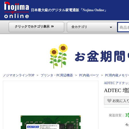
日本最大級のデジタル家電通販「Nojima Online」
クリックでカテゴリ表示
全カテゴリ
ノジマオンラインTOP
プリンタ・PC周辺機器
PC内蔵パーツ
PC用内蔵メモリ
ADTEC アドテッ
ADTEC 増設
発送目安：
今