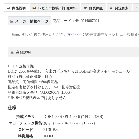
商品説明
レビュー投稿・評価(0件)
延長保証
発送目安
商品コード：
4946516087691
メーカー情報ページ
商品が届いた後ご使用いただき、
マイページ
の注文履歴からレビュー投稿＆
商品説明
JEDEC規格準拠
DDR4-2666を搭載し、入出力ピンあたり21.3GB/sの高速メモリモジュール
ECC（自己修正機能）対応
高品質、高信頼性の6年保証品
指定有害物質を排除した、RoHS指令対応品
省電力対応メモリ（ADS2666N-HE8G）
* JEDECの規格表示ではありません
仕様
搭載メモリ
DDR4-2666 / PC4-2666 (* PC4-21300)
エラーチェック機能
あり（Cyclic Redundancy Check）
スピード
21.3GB/s
準拠規格
JEDEC