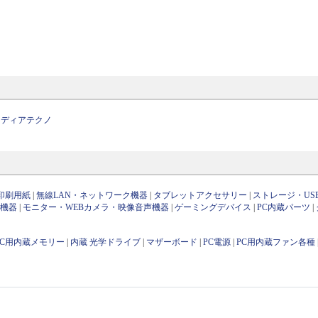
メディアテクノ
印刷用紙
|
無線LAN・ネットワーク機器
|
タブレットアクセサリー
|
ストレージ・US
け機器
|
モニター・WEBカメラ・映像音声機器
|
ゲーミングデバイス
|
PC内蔵パーツ
|
PC用内蔵メモリー
|
内蔵 光学ドライブ
|
マザーボード
|
PC電源
|
PC用内蔵ファン各種