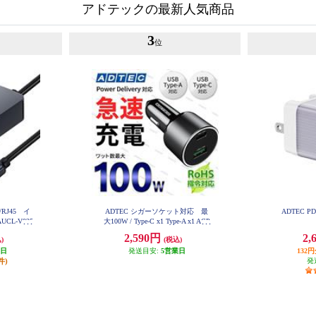
アドテックの最新人気商品
3
位
C/RJ45 イ
ADTEC シガーソケット対応 最
ADTEC P
L-V025
大100W / Type-C x1 Type-A x1 ACP
D-V100AC
2,590円
2,
)
(税込)
業日
発送目安:
5営業日
132
件)
発