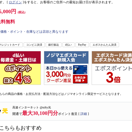
す。
[
ログイン
]をすると、お客様のご住所への最短お届け日が表示されます。
5,000円
(税込)
送料無料
価格・ポイント・在庫などは店頭と異なります
クレジットカード
コンビニ決済
銀行振込
d払い
PayPay
エポスかんたん決済
ちらの商品の価格・お支払方法・配送方法などはノジマオンライン限定サービスとなります。
高速インターネット @nifty光
最大30,100円分
開通で
ポイント進呈 [
詳細
]
こちらもおすすめ