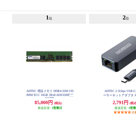
1
2
位
位
ADTEC 増設メモリ DDR4-3200 UD
ADTEC 2.5Gbps USB-
IMM ECC 16GB 2Rx8 ADS3200D-E
ーサーネットアダプタ AUC
16GDB
G-U31
85,000円
2,791円
(税込)
(税込
発送目安:
3営業日
発送目安:
3営
(1