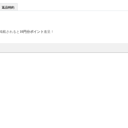
返品特約
掲載されると
10円分ポイント
進呈！