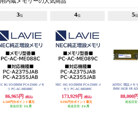
C用内蔵メモリーの人気商品
3
4
5
位
位
EC 8G SO-DIMM PC4-25600 メモ
NEC 16G SO-DIMM PC4-25600 メ
ADTEC 増設メモリ D
IMM 16GB SR AD
リ PC-AC-ME088C
モリ PC-AC-ME089C
86,965円
173,929円
88,000
(税込)
(税込)
4,348円分ポイント還元
8,696円分ポイント還元
発送目安
発送目安:
2ヶ月
発送目安:
2ヶ月