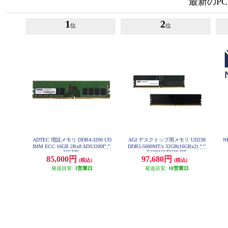
最新のP
1
2
位
位
ADTEC 増設メモリ DDR4-3200 UD
AGI デスクトップ用メモリ UD238
N
IMM ECC 16GB 2Rx8 ADS3200D-E
DDR5-5600MT/s 32GB(16GBx2) AG
16GDB
I560016UD238-DT
85,000円
97,680円
(税込)
(税込)
発送目安:
3営業日
発送目安:
10営業日