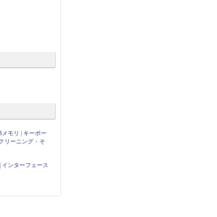
Bメモリ
|
キーボー
クリーニング・そ
|
インターフェース