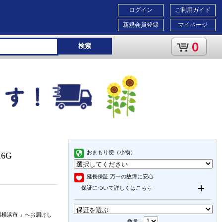
ログイン
ご利用ガイド
新規会員登録
マイページ
0
検索
おまもり便（小物）
16G
延長保証
万一の故障に安心
保証について詳しくはこちら
県横浜市
」
へお届けし
数量：