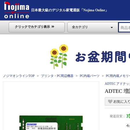
日本最大級のデジタル家電通販「Nojima Online」
クリックでカテゴリ表示
全カテゴリ
ノジマオンラインTOP
プリンタ・PC周辺機器
PC内蔵パーツ
PC用内蔵メモリ
ADTEC アドテッ
ADTEC 増
発送目安：
今