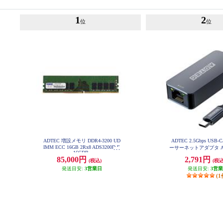
1
2
位
位
ADTEC 増設メモリ DDR4-3200 UD
ADTEC 2.5Gbps USB-
IMM ECC 16GB 2Rx8 ADS3200D-E
ーサーネットアダプタ AUC
16GDB
G-U31
85,000円
2,791円
(税込)
(税込
発送目安:
3営業日
発送目安:
3営
(1