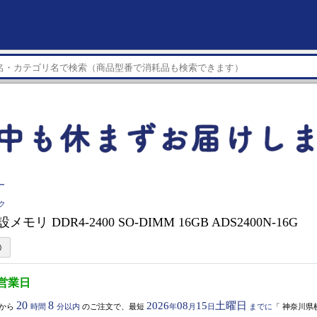
ー
ク
設メモリ DDR4-2400 SO-DIMM 16GB ADS2400N-16G
3営業日
20
8
2026
08
15
土曜日
から
時間
分以内
のご注文で、最短
年
月
日
までに
「
神奈川県