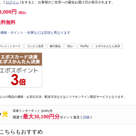
。
[
ログイン
]をすると、お客様のご住所への最短お届け日が表示されます。
3,000円
(税込)
送料無料
価格・ポイント・在庫などは店頭と異なります
クレジットカード
コンビニ決済
銀行振込
d払い
PayPay
エポスかんたん決済
ちらの商品の価格・お支払方法・配送方法などはノジマオンライン限定サービスとなります。
高速インターネット @nifty光
最大30,100円分
開通で
ポイント進呈 [
詳細
]
こちらもおすすめ