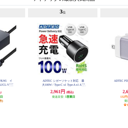
3
位
C/RJ45 イ
ADTEC シガーソケット対応 最
ADTEC P
L-V025
大100W / Type-C x1 Type-A x1 ACP
D-V100AC
2,961円
2,
)
(税込)
業日
発送目安:
5営業日
132
件)
発