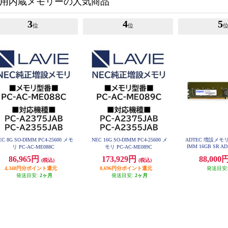
C用内蔵メモリーの人気商品
3
4
5
位
位
EC 8G SO-DIMM PC4-25600 メモ
NEC 16G SO-DIMM PC4-25600 メ
ADTEC 増設メモリ D
IMM 16GB SR AD
リ PC-AC-ME088C
モリ PC-AC-ME089C
86,965円
173,929円
88,000
(税込)
(税込)
4,348円分ポイント還元
8,696円分ポイント還元
発送目安
発送目安:
2ヶ月
発送目安:
2ヶ月