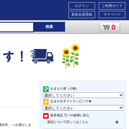
ログイン
ご利用ガイド
新規会員登録
マイページ
0
検索
おまもり便（小物）
おまかせギフトラッピング★
延長保証
万一の故障に安心
保証について詳しくはこちら
横浜市
」
へお届けしま