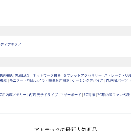
メディアテクノ
印刷用紙
|
無線LAN・ネットワーク機器
|
タブレットアクセサリー
|
ストレージ・US
け機器
|
モニター・WEBカメラ・映像音声機器
|
ゲーミングデバイス
|
PC内蔵パーツ
|
PC用内蔵メモリー
|
内蔵 光学ドライブ
|
マザーボード
|
PC電源
|
PC用内蔵ファン各種
アドテックの最新人気商品