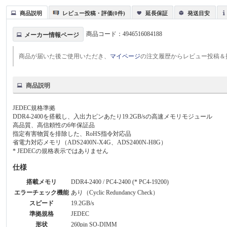
商品説明
レビュー投稿・評価(0件)
延長保証
発送目安
商品コード：
4946516084188
メーカー情報ページ
商品が届いた後ご使用いただき、
マイページ
の注文履歴からレビュー投稿＆
商品説明
JEDEC規格準拠
DDR4-2400を搭載し、入出力ピンあたり19.2GB/sの高速メモリモジュール
高品質、高信頼性の6年保証品
指定有害物質を排除した、RoHS指令対応品
省電力対応メモリ（ADS2400N-X4G、ADS2400N-H8G）
* JEDECの規格表示ではありません
仕様
搭載メモリ
DDR4-2400 / PC4-2400 (* PC4-19200)
エラーチェック機能
あり（Cyclic Redundancy Check）
スピード
19.2GB/s
準拠規格
JEDEC
形状
260pin SO-DIMM