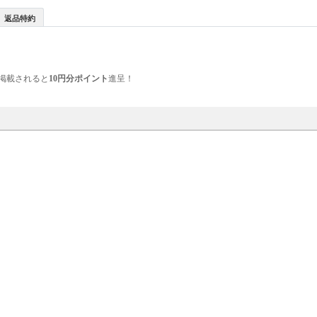
返品特約
掲載されると
10円分ポイント
進呈！