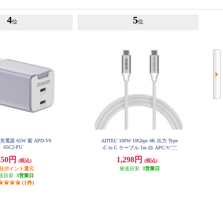
4
5
位
位
D充電器 65W 紫 APD-V0
ADTEC 100W 10Gbps 4K 出力 Type
65C2-PU
-C to C ケーブル 1m 白 APC-V101
0CC-4KU3G2-W
650円
1,298円
(税込)
(税込)
円分ポイント還元
発送目安:
3営業日
送目安:
3営業日
(1件)