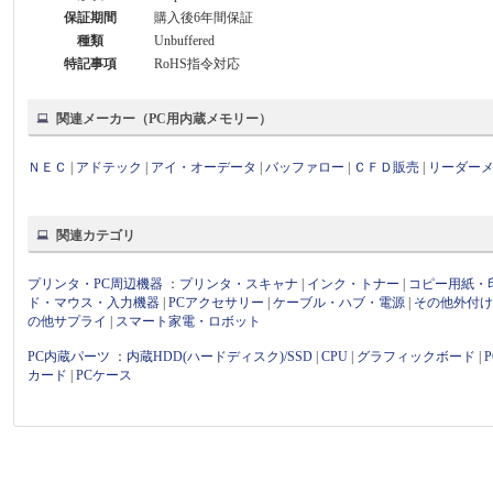
保証期間
購入後6年間保証
種類
Unbuffered
特記事項
RoHS指令対応
関連メーカー（PC用内蔵メモリー）
ＮＥＣ
|
アドテック
|
アイ・オーデータ
|
バッファロー
|
ＣＦＤ販売
|
リーダー
関連カテゴリ
プリンタ・PC周辺機器
：
プリンタ・スキャナ
|
インク・トナー
|
コピー用紙・
ド・マウス・入力機器
|
PCアクセサリー
|
ケーブル・ハブ・電源
|
その他外付
の他サプライ
|
スマート家電・ロボット
PC内蔵パーツ
：
内蔵HDD(ハードディスク)/SSD
|
CPU
|
グラフィックボード
|
カード
|
PCケース