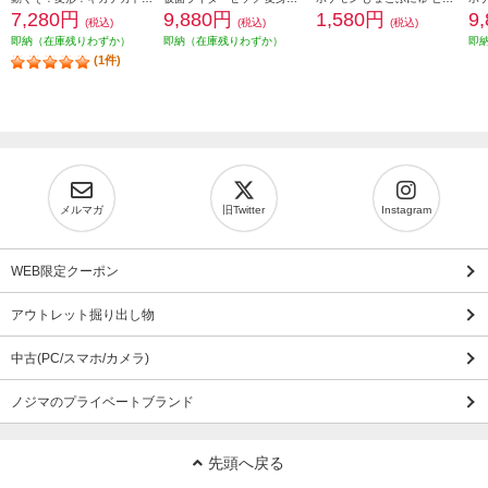
7,280円
9,880円
1,580円
9
(税込)
(税込)
(税込)
即納（在庫残りわずか）
即納（在庫残りわずか）
即
(1件)
メルマガ
旧Twitter
Instagram
WEB限定クーポン
アウトレット掘り出し物
中古(PC/スマホ/カメラ)
ノジマのプライベートブランド
先頭へ戻る