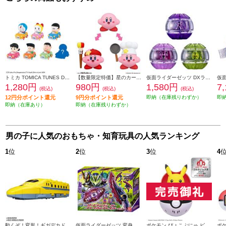
トミカ TOMICA TUNES DORAEMON CHARACTERS Vol.1
【数量限定特価】星のカービィ チェンジ!コピー能力 アーティスト&コック
仮面ライダーゼッツ DXライダーカプセムセット03
1,280円
980円
1,580円
7
(税込)
(税込)
(税込)
12円分ポイント還元
9円分ポイント還元
即納（在庫残りわずか）
即
即納（在庫あり）
即納（在庫残りわずか）
男の子に人気のおもちゃ・知育玩具の人気ランキング
1
位
2
位
3
位
4
動くぞ！変形！ギガデカドクターイエロー
仮面ライダーゼッツ 変身ベルト DXロードインヴォーカー&ブレイカムブレイカーセット
ポケモン ぴょこぷにゅ ピカチュウ＜＜おもちゃ大賞2025受賞＞＞