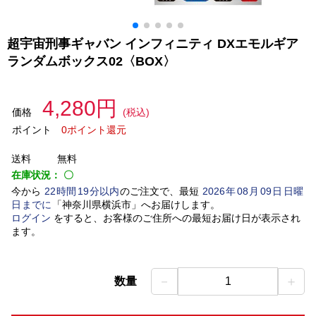
超宇宙刑事ギャバン インフィニティ DXエモルギア
ランダムボックス02〈BOX〉
4,280円
価格
(税込)
ポイント
0ポイント還元
送料
無料
在庫状況：
〇
今から
22
時間
19
分以内
のご注文で、最短
2026
年
08
月
09
日
日曜
日
までに
「
神奈川県横浜市
」
へお届けします。
ログイン
をすると、お客様のご住所への最短お届け日が表示され
ます。
－
＋
数量
1