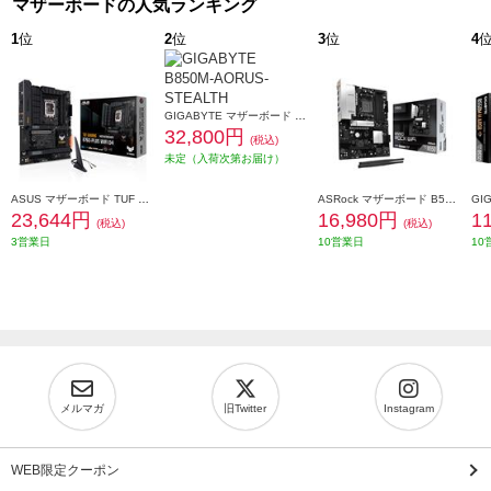
マザーボードの人気ランキング
1
位
2
位
3
位
4
GIGABYTE マザーボード B850M AORUS STEALTH B850M-AORUS-STEALTH
32,800円
(税込)
未定（入荷次第お届け）
ASUS マザーボード TUF Gaming【Intel/B760/ATX/WIFI/DDR4/LGA1700】 TUF-GAMING-B760-PLUS-WIFI-D4
ASRock マザーボード B550 Rock WiFi B550-Rock-WiFi
23,644円
16,980円
1
(税込)
(税込)
3営業日
10営業日
10
メルマガ
旧Twitter
Instagram
WEB限定クーポン