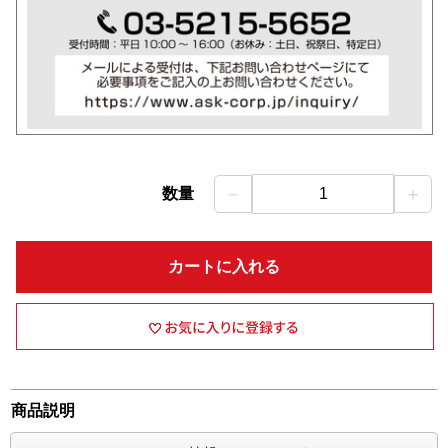
－
＋
数量
1
カートに入れる
商品説明