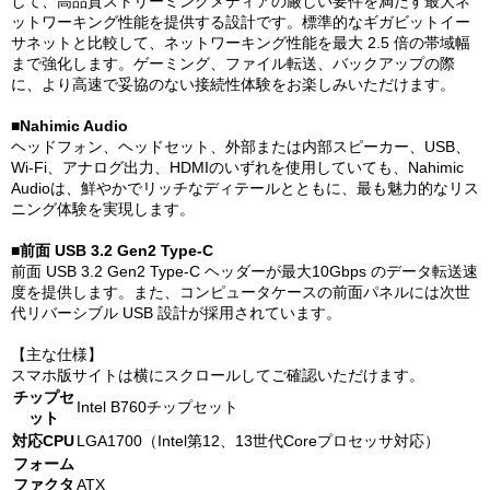
して、高品質ストリーミングメディアの厳しい要件を満たす最大ネ
ットワーキング性能を提供する設計です。標準的なギガビットイー
サネットと比較して、ネットワーキング性能を最大 2.5 倍の帯域幅
まで強化します。ゲーミング、ファイル転送、バックアップの際
に、より高速で妥協のない接続性体験をお楽しみいただけます。
■Nahimic Audio
ヘッドフォン、ヘッドセット、外部または内部スピーカー、USB、
Wi-Fi、アナログ出力、HDMIのいずれを使用していても、Nahimic
Audioは、鮮やかでリッチなディテールとともに、最も魅力的なリス
ニング体験を実現します。
■前面 USB 3.2 Gen2 Type-C
前面 USB 3.2 Gen2 Type-C ヘッダーが最大10Gbps のデータ転送速
度を提供します。また、コンピュータケースの前面パネルには次世
代リバーシブル USB 設計が採用されています。
【主な仕様】
スマホ版サイトは横にスクロールしてご確認いただけます。
チップセ
Intel B760チップセット
ット
対応CPU
LGA1700（Intel第12、13世代Coreプロセッサ対応）
フォーム
ファクタ
ATX