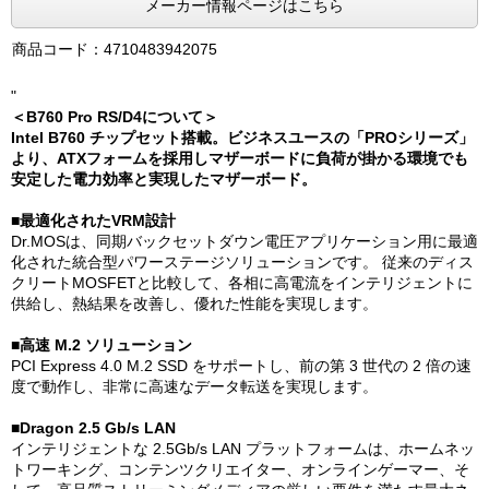
メーカー情報ページはこちら
商品コード：4710483942075
"
＜B760 Pro RS/D4について＞
Intel B760 チップセット搭載。ビジネスユースの「PROシリーズ」
より、ATXフォームを採用しマザーボードに負荷が掛かる環境でも
安定した電力効率と実現したマザーボード。
■最適化されたVRM設計
Dr.MOSは、同期バックセットダウン電圧アプリケーション用に最適
化された統合型パワーステージソリューションです。 従来のディス
クリートMOSFETと比較して、各相に高電流をインテリジェントに
供給し、熱結果を改善し、優れた性能を実現します。
■高速 M.2 ソリューション
PCI Express 4.0 M.2 SSD をサポートし、前の第 3 世代の 2 倍の速
度で動作し、非常に高速なデータ転送を実現します。
■Dragon 2.5 Gb/s LAN
インテリジェントな 2.5Gb/s LAN プラットフォームは、ホームネッ
トワーキング、コンテンツクリエイター、オンラインゲーマー、そ