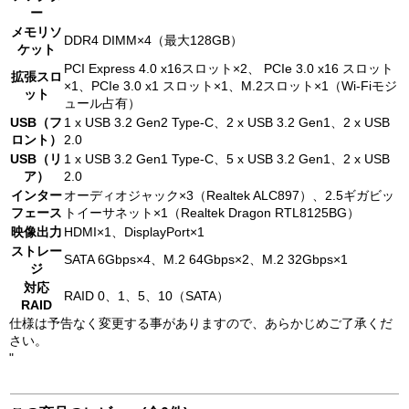
ー
メモリソ
DDR4 DIMM×4（最大128GB）
ケット
PCI Express 4.0 x16スロット×2、 PCIe 3.0 x16 スロット
拡張スロ
×1、PCIe 3.0 x1 スロット×1、M.2スロット×1（Wi-Fiモジ
ット
ュール占有）
USB（フ
1 x USB 3.2 Gen2 Type-C、2 x USB 3.2 Gen1、2 x USB
ロント）
2.0
USB（リ
1 x USB 3.2 Gen1 Type-C、5 x USB 3.2 Gen1、2 x USB
ア）
2.0
インター
オーディオジャック×3（Realtek ALC897）、2.5ギガビッ
フェース
トイーサネット×1（Realtek Dragon RTL8125BG）
映像出力
HDMI×1、DisplayPort×1
ストレー
SATA 6Gbps×4、M.2 64Gbps×2、M.2 32Gbps×1
ジ
対応
RAID 0、1、5、10（SATA）
RAID
仕様は予告なく変更する事がありますので、あらかじめご了承くだ
さい。
"