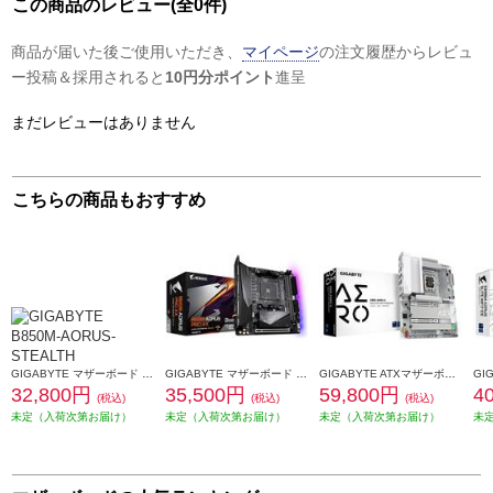
この商品のレビュー(全0件)
商品が届いた後ご使用いただき、
マイページ
の注文履歴からレビュ
ー投稿＆採用されると
10円分ポイント
進呈
まだレビューはありません
こちらの商品もおすすめ
GIGABYTE マザーボード B850M AORUS STEALTH B850M-AORUS-STEALTH
GIGABYTE マザーボード GIGABYTE B550I AORUS PRO AX B550I-AORUS-PRO-AX
GIGABYTE ATXマザーボード Z890 AERO G Z890-AERO-G
32,800円
35,500円
59,800円
4
(税込)
(税込)
(税込)
未定（入荷次第お届け）
未定（入荷次第お届け）
未定（入荷次第お届け）
未