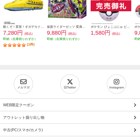
動くぞ！変形！ギガデカドクターイエロー
仮面ライダーゼッツ 変身ベルト DXロードインヴォーカー&ブレイカムブレイカーセット
ポケモン ぴょこぷにゅ ピカチュウ＜＜おもちゃ大賞2025受賞＞＞
7,280円
9,880円
1,580円
9
(税込)
(税込)
(税込)
即納（在庫残りわずか）
即納（在庫残りわずか）
即
(1件)
メルマガ
旧Twitter
Instagram
WEB限定クーポン
アウトレット掘り出し物
中古(PC/スマホ/カメラ)