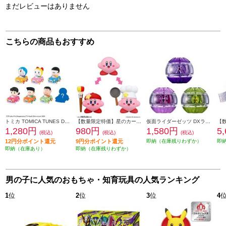
まだレビューはありません
こちらの商品もおすすめ
トミカ TOMICA TUNES DORAEMON CHARACTERS Vol.1
【数量限定特価】星のカービィ チェンジ!コピー能力 アーティスト&コック
仮面ライダーゼッツ DXライダーカプセムセット03
1,280円
980円
1,580円
5
(税込)
(税込)
(税込)
12円分ポイント還元
9円分ポイント還元
即納（在庫残りわずか）
即
即納（在庫あり）
即納（在庫残りわずか）
男の子に人気のおもちゃ・知育玩具の人気ランキング
1
位
2
位
3
位
4