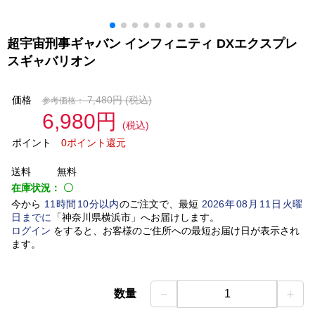
超宇宙刑事ギャバン インフィニティ DXエクスプレ
スギャバリオン
価格
7,480円
(税込)
参考価格：
6,980円
(税込)
ポイント
0ポイント還元
送料
無料
在庫状況：
〇
今から
11
時間
10
分以内
のご注文で、最短
2026
年
08
月
11
日
火曜
日
までに
「
神奈川県横浜市
」
へお届けします。
ログイン
をすると、お客様のご住所への最短お届け日が表示され
ます。
－
＋
数量
1