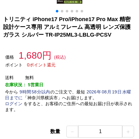
トリニティ iPhone17 Pro/iPhone17 Pro Max 精密
設計ケース専用 アルミフレーム 高透明 レンズ保護
ガラス シルバー TR-IP25ML3-LBLG-PCSV
1,680円
価格
(税込)
ポイント
0ポイント還元
送料
無料
在庫状況：
5営業日
今から
9
時間
58
分以内
のご注文で、最短
2026
年
08
月
19
日
水曜
日
までに
「
神奈川県横浜市
」
へお届けします。
ログイン
をすると、お客様のご住所への最短お届け日が表示され
ます。
－
＋
数量
1