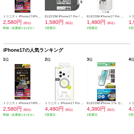
トリニティ iPhone17/iPhone 16 Pro ケースとの相性抜群 ゴリラガラス 反射防止 画面保護強化ガラス TR-IP25M2-GLS-GOAG
ELECOM iPhone17 Pro / iPhone 17 Pro Max レンズガラスフィルム ラインストーン 高透明 10H 指紋防止 貼り付けツール付 シルバー PM-A25CFLLGRSV
ELECOM iPhone17 Pro ハイブリッドケース メタルリング付 PM-A25CHVCKCR
2,580円
1,580円
1,480円
1
(税込)
(税込)
(税込)
即納（在庫残りわずか）
3営業日
3営業日
5営
iPhone17の人気ランキング
1
位
2
位
3
位
4
トリニティ iPhone17/iPhone 16 Pro ケースとの相性抜群 ゴリラガラス 反射防止 画面保護強化ガラス TR-IP25M2-GLS-GOAG
トリニティ iPhone17 Pro [LIGHT SHIELD Solid MagStand] MagSafe対応 超精密設計 衝撃吸収 リングスタンド付きハイブリッドクリアケース シルバーリングスタンド TR-IP25M3-LDSMS-LSV
ELECOM iPhone 17e ガラスフィルム 超極薄 ブルーライトカット 超簡単貼り付けツール PM-A26SFLGUSTBL
2,580円
4,480円
4,380円
4
(税込)
(税込)
(税込)
即納（在庫残りわずか）
5営業日
3営業日
5営