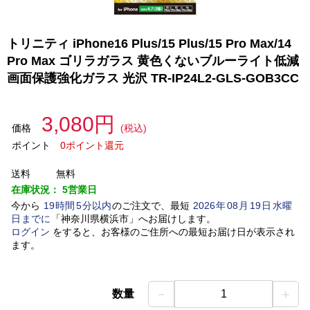
トリニティ iPhone16 Plus/15 Plus/15 Pro Max/14
Pro Max ゴリラガラス 黄色くないブルーライト低減
画面保護強化ガラス 光沢 TR-IP24L2-GLS-GOB3CC
3,080円
価格
(税込)
ポイント
0ポイント還元
送料
無料
在庫状況：
5営業日
今から
19
時間
5
分以内
のご注文で、最短
2026
年
08
月
19
日
水曜
日
までに
「
神奈川県横浜市
」
へお届けします。
ログイン
をすると、お客様のご住所への最短お届け日が表示され
ます。
－
＋
数量
1