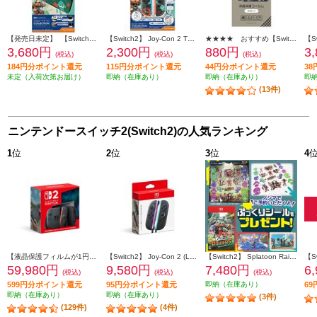
【発売日未定】 【Switch2】 スリムハードケース COLLECTION for Nintendo Switch 2 スプラトゥーン レイダース
【Switch2】 Joy-Con 2 TPUカバー COLLECTION for Nintendo Switch 2 スプラトゥーン レイダース
★★★★ おすすめ【Switch2】 液晶画面保護フィルム光沢タイプ
3,680円
2,300円
880円
3
(税込)
(税込)
(税込)
184円分ポイント還元
115円分ポイント還元
44円分ポイント還元
3
未定（入荷次第お届け）
即納（在庫あり）
即納（在庫あり）
即
(13件)
ニンテンドースイッチ2(Switch2)の人気ランキング
1
位
2
位
3
位
4
【液晶保護フィルムが1円で購入できる！】 【Switch2】 ニンテンドースイッチ2本体（日本語・国内専用）
【Switch2】 Joy-Con 2 (L) ライトパープル/(R) ライトグリーン
【Switch2】 Splatoon Raiders （スプラトゥーン レイダース）（特典：ノジマオリジナル特典 ぷっくりシール 付き）
59,980円
9,580円
7,480円
6
(税込)
(税込)
(税込)
599円分ポイント還元
95円分ポイント還元
即納（在庫あり）
6
即納（在庫あり）
即納（在庫あり）
(3件)
(129件)
(4件)