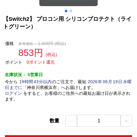
【Switch2】 プロコン用 シリコンプロテクト（ライ
トグリーン）
価格
1,408円
(税込)
参考価格：
853円
(税込)
ポイント
0ポイント還元
在庫状況：
5営業日
今から
19
時間
43
分以内
のご注文で、最短
2026
年
08
月
19
日
水曜
日
までに
「
神奈川県横浜市
」
へお届けします。
ログイン
をすると、お客様のご住所への最短お届け日が表示され
ます。
－
＋
数量
1