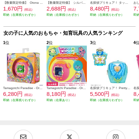
【数量限定特価】 Otona Pretty Holic プリティアップアイカラー キュアイーグレット
【数量限定特価】 シルバニアファミリー LT-01 Little Tales Collection フクロウの星のみえるお家
名探偵プリキュア！ タッチで学んで♪謎解きレッスン！ プリキットブック
1,670円
2,688円
8,480円
7
(税込)
(税込)
(税込)
即納（在庫残りわずか）
即納（在庫残りわずか）
即納（在庫残りわずか）
即
女の子に人気のおもちゃ・知育玩具の人気ランキング
1
位
2
位
3
位
4
Tamagotchi Paradise - Orange Tropics
Tamagotchi Paradise - Orange Tropics Premium Set
名探偵プリキュア！ Pretty Holic トップオブリリーフレグランス スペシャルセット
6,280円
8,180円
5,500円
8
(税込)
(税込)
(税込)
即納（在庫残りわずか）
即納（在庫あり）
即納（在庫残りわずか）
即