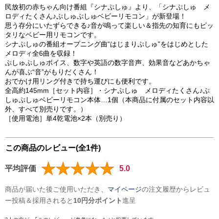
民放初の赤ちゃん向け番組『シナぷしゅ』より、「シナぷしゅ メ
ロディたくさん♪ぷしゅぷしゅベビーリモコン」が新登場！
思う存分にいたずらできる♪音が鳴って楽しい＆指先の知育にもピッ
タリなベビー用リモコンです。
シナぷしゅの番組オープニング曲“はじまりぷしゅ”をはじめとした
メロディ全6曲を収録！
ぷしゅぷしゅボイス、数字や英語の数字音声、効果音などあかちゃ
んが喜ぶ“音”がもりだくさん！
おでかけ用リング付きで持ち運びにも便利です。
全高約145mm［セット内容］・シナぷしゅ メロディたくさん♪ぷ
しゅぷしゅベビーリモコン本体…1個（本商品に付属のセット内容以
外、すべて別売りです。）
［使用電池］単4乾電池×2本（別売り）
この商品のレビュー(全1件)
平均評価
5.0
商品が届いた後ご使用いただき、
マイページ
の注文履歴からレビュ
ー投稿＆採用されると
10円分ポイント
進呈