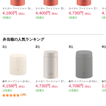
タイガー フードジャー【400ml/真空断熱/バーミリオン】 MKL-W040TL
タイガー フードジャー【500ml/真空断熱/バーミリオン】 MKL-W050TL
タイガー フードジャー【750ml/真空断熱/バーミリオン】 MKL-W075TL
4,180円
4,400円
4,730円
4
(税込)
(税込)
(税込)
3営業日
3営業日
3営業日
3営
弁当箱の人気ランキング
1
位
2
位
3
位
4
象印 スープジャー [0.3L/食洗機対応/エクリュベージュ］ SWLA30-CM
タイガー フードジャー【750ml/真空断熱/イーグレットホワイト】 MKL-W075WK
象印 スープジャー [0.52L/食洗機対応/クラウドグレー］ SWLA52-HM
4,158円
4,730円
4,708円
1
(税込)
(税込)
(税込)
10営業日
3営業日
10営業日
10
(1件)