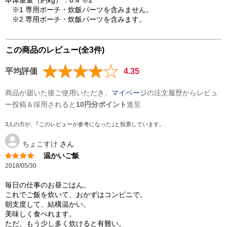
本体重量（約kg）：0.4 ※2
※1 専用ポーチ・炊飯パーツを含みません。
※2 専用ポーチ・炊飯パーツを含みます。
この商品のレビュー(全3件)
平均評価
4.35
商品が届いた後ご使用いただき、
マイページ
の注文履歴からレビュ
ー投稿＆採用されると
10円分ポイント
進呈
3人の方が、｢このレビューが参考になった｣と投票しています。
ちょこすけ
さん
温かいご飯
2018/05/30
毎日の仕事のお昼ごはん。
これでご飯を炊いて、おかずはコンビニで。
朝支度して、結構温かい。
美味しく食べれます。
ただ、もう少し多く炊けると有難い。