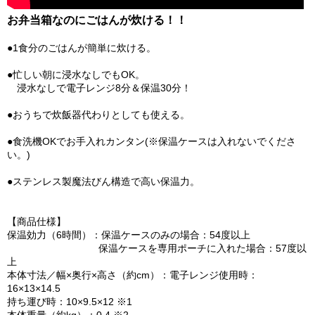
お弁当箱なのにごはんが炊ける！！
●1食分のごはんが簡単に炊ける。
●忙しい朝に浸水なしでもOK。
浸水なしで電子レンジ8分＆保温30分！
●おうちで炊飯器代わりとしても使える。
●食洗機OKでお手入れカンタン(※保温ケースは入れないでくださ
い。)
●ステンレス製魔法びん構造で高い保温力。
【商品仕様】
保温効力（6時間）：保温ケースのみの場合：54度以上
保温ケースを専用ポーチに入れた場合：57度以
上
本体寸法／幅×奥行×高さ（約cm）：電子レンジ使用時：
16×13×14.5
持ち運び時：10×9.5×12 ※1