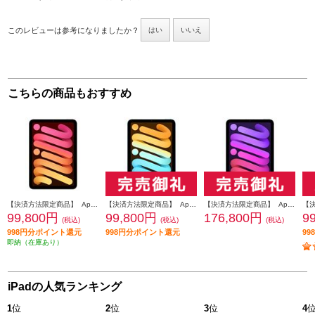
このレビューは参考になりましたか？
はい
いいえ
こちらの商品もおすすめ
【決済方法限定商品】 Apple iPad mini/8.3インチ/第7世代/Wi-Fi/128GB/2024年秋モデル/スターライト MXN83J-A
【決済方法限定商品】 Apple iPad mini/8.3インチ/第7世代/Wi-Fi/128GB/2024年秋モデル/ブルー MXN73J-A
【決済方法限定商品】 Apple iPad mini/8.3インチ/第7世代/Wi-Fi + Cellular/512GB/2024年秋モデル/パープル MYHF3J-A
99,800円
99,800円
176,800円
9
(税込)
(税込)
(税込)
998円分ポイント還元
998円分ポイント還元
9
即納（在庫あり）
iPadの人気ランキング
1
位
2
位
3
位
4