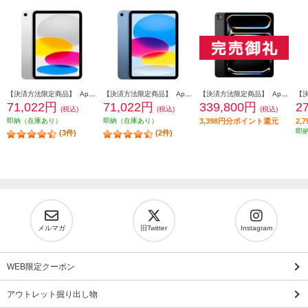
【決済方法限定商品】 Apple 11インチiPad Wi-Fiモデル 128GB - シルバー MD3Y4J-A
【決済方法限定商品】 Apple 11インチiPad Wi-Fiモデル 128GB - ブルー MD4A4J-A
【決済方法限定商品】 Apple 13インチiPadProWi-Fi + Cellularモデル 512GB(標準ガラス搭載)スペースブラック ME7Y4J-A
71,022円
71,022円
339,800円
2
(税込)
(税込)
(税込)
即納（在庫あり）
即納（在庫あり）
3,398円分ポイント還元
2,
即
(3件)
(2件)
メルマガ
旧Twitter
Instagram
WEB限定クーポン
アウトレット掘り出し物