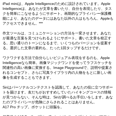
iPad miniは、Apple Intelligenceのために設計されています。Apple
Intelligenceは、あなたが文章を書いたり、自分を表現したり、タス
クを簡単にこなせるようにサポート。画期的なプライバシー保護機
能により、あなたのデータにはあなた以外の人はもちろん、Appleも
アクセスできません。***
作文ツールは、コミュニケーションの方法を一変させます。あなた
が最適な言葉を見つけられるようにサポート。書いた文章を校正す
る。思い通りのトーンになるまで、いくつものバージョンを提案す
る。選択した文章の要約も、たった1回タップするだけです。
ワクワクする方法で自分らしいビジュアル表現をするのも、Apple
Intelligenceなら簡単。画像マジックワンドを使ってラフスケッチを
関連性の高い画像に変換する。Image Playgroundで、説明や提案さ
れるコンセプト、さらに写真ライブラリ内の人物をもとに新しい画
像を生成することもできます。
Siriはパーソナルコンテクストを認識して、あなたの役に立つサポー
トを届けます。友だちがおすすめしていたハイキングコースの情報
が見つからない。そんな時は、Siriが調べるお手伝いをします。あな
たのプライバシーが危険にさらされることはありません。
A17 Pro チップ。ポケットに頭脳を。