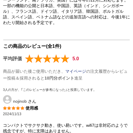
ージーランド、南アフリカ、英国）には今年の12月に対応します。
一部の機能の公開と日本語、中国語、英語（インド、シンガポー
ル）、フランス語、ドイツ語、イタリア語、韓国語、ポルトガル
語、スペイン語、ベトナム語などの追加言語への対応は、今後1年に
わたり開始される予定です。
この商品のレビュー(全1件)
平均評価
5.0
商品が届いた後ご使用いただき、
マイページ
の注文履歴からレビュ
ー投稿＆採用されると
10円分ポイント
進呈
3人の方が、｢このレビューが参考になった｣と投票しています。
nojinob
さん
使用感
2024/11/13
コンパクトでサクサク動き、使い易いです。wifi7は非対応のようで
残念ですが、特に支障はありません。