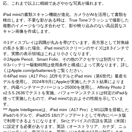
応。これまで以上に精細であざやかな写真が撮れます。
iPad miniの書類スキャン機能が進化。カメラがAIを活用して書類を
検出します。不要な影がある時は、True Toneフラッシュで撮影した
複数のイメージをつなぎ合わせて、影や映り込みのない高品質なス
キャン画像を作成します。
※1ディスプレイは四隅が丸みを帯びています。長方形として対角線
の長さを測った場合、iPad miniのスクリーンのサイズは8.3インチで
す。実際の表示領域はこれより小さくなります。
※2Apple Pencil、Smart Folio、その他のアクセサリは別売りです。
※3バッテリー駆動時間は使用条件と構成によって異なります。詳し
くはApple.com/jp/batteriesをご覧ください。
※4iPad mini（A17 Pro）試作モデルとiPad mini（第6世代）量産モ
デルを使用し、2024年9月にAppleが実施したテスト結果によりま
す。内蔵ベンチマークバージョン25000を使用し、Affinity Photo 2
v2.5.5.2636でテストを実施。パフォーマンステストは特定のiPadを
使って実施したもので、iPad miniのおおよその性能を示していま
す。
*** Apple Intelligenceは、iPad mini（A17 Pro）とM1以降を搭載した
iPadのモデルで、iPadOS 18のアップデートとして年内にベータ版
で利用できるようになります。Siriとデバイスの言語を英語（米国）
に設定する必要があります。英語（オーストラリア、カナダ、ニュ