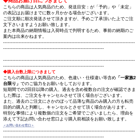
◆商品お届け日につきまして
こちらの商品は人気商品のため、発送目安：が「予約」や「未定」
の表記はお届けまでに数ヶ月かかる場合がございます。
ご注文順に順次発送させて頂きますが、予めご了承頂いた上でご注
文下さいますようお願い致します。
また本商品の納期情報は入荷時点で判明するため、事前の納期のご
案内は出来かねます。
-------------------------------------------------------------------------------------
-----------------------------------------------------------------
-------------------------------------------------------------------------------------
-----------------------------------------------------------------
◆購入台数上限につきまして
こちらの商品は人気商品のため、色違い・仕様違い等含め
「一家族2
台限り」
でのご協力をお願いをしております。
短期間での2回目以降の購入、過去を含め複数台の注文が確認できま
した際は、ご注文をキャンセルさせて頂く場合がございます。
また、過去のご注文にさかのぼって品薄な商品のみ購入の方も転売
目的の購入と判断し、キャンセルとさせて頂く場合があります。
特別な事情により複数個の注文をご希望でございましたら、理由を
添えて下記お問い合わせ窓口より購入前相談をお願い致します。
＜お問い合わせ窓口＞
-------------------------------------------------------------------------------------
-----------------------------------------------------------------