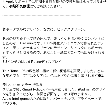
※Appleサポートでは初期不良時も商品の交換対応は承っておりませ
ん。
初期不良修理
にてご相談ください。
-------------------------------------------------------------------------------------
-----------------------------------------------------------------
超ポータブルなデザイン。なのに、ビッグスクリーン。
iPadの魅力をすべて詰め込んで、楽しくなるほど軽くコンパクトに
したのが、iPad miniです。100％再生アルミニウムで作られたボデ
ィと、美しいオールスクリーンのデザイン。リュックにもポーチに
もすっきりと収まるので、あなたと一緒にどこへでも出かけられま
す。
8.3インチのLiquid Retinaディスプレイ
True Tone、P3の広色域、極めて低い反射率を実現しました。どん
な場所でも、文字はクリアに、色はあざやかに映し出されます※1。
美しい4つのカラーで登場
スリムで軽いSmart Folioカバーも用意しました。iPad miniのデザイ
ンを引き立てながら、前面と背面をしっかり守れます※2。
Apple Intelligenceのために設計。パーソナルで、プライベートで、
パワフル。