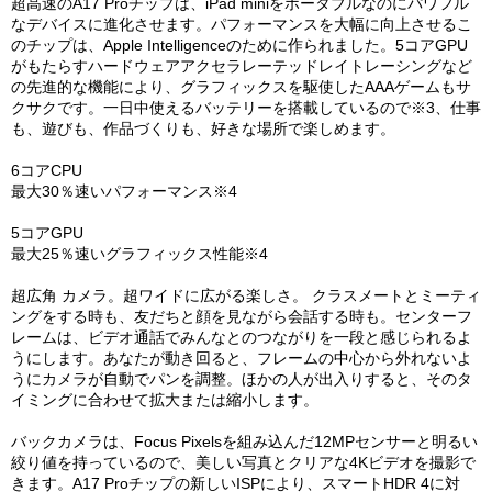
超高速のA17 Proチップは、iPad miniをポータブルなのにパワフル
なデバイスに進化させます。パフォーマンスを大幅に向上させるこ
のチップは、Apple Intelligenceのために作られました。5コアGPU
がもたらすハードウェアアクセラレーテッドレイトレーシングなど
の先進的な機能により、グラフィックスを駆使したAAAゲームもサ
クサクです。一日中使えるバッテリーを搭載しているので※3、仕事
も、遊びも、作品づくりも、好きな場所で楽しめます。
6コアCPU
最大30％速いパフォーマンス※4
5コアGPU
最大25％速いグラフィックス性能※4
超広角 カメラ。超ワイドに広がる楽しさ。 クラスメートとミーティ
ングをする時も、友だちと顔を見ながら会話する時も。センターフ
レームは、ビデオ通話でみんなとのつながりを一段と感じられるよ
うにします。あなたが動き回ると、フレームの中心から外れないよ
うにカメラが自動でパンを調整。ほかの人が出入りすると、そのタ
イミングに合わせて拡大または縮小します。
バックカメラは、Focus Pixelsを組み込んだ12MPセンサーと明るい
絞り値を持っているので、美しい写真とクリアな4Kビデオを撮影で
きます。A17 Proチップの新しいISPにより、スマートHDR 4に対