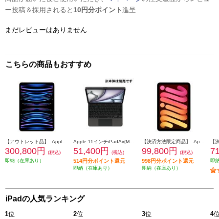
ー投稿＆採用されると
10円分ポイント
進呈
まだレビューはありません
こちらの商品もおすすめ
【アウトレット品】 Apple iPad Pro【11インチ/第4世代/Wi-Fi/2TB/シルバー/2022年10月モデル】 MNXN3J-A
Apple 11インチiPadAir(M3) 用Magic Keyboard 英語(US)ブラック MGYX4LL-A
【決済方法限定商品】 Apple iPad mini/8.3インチ/第7世代/Wi-Fi/128GB/2024年秋モデル/スターライト MXN83J-A
300,800円
51,400円
99,800円
7
(税込)
(税込)
(税込)
即納（在庫あり）
514円分ポイント還元
998円分ポイント還元
即
即納（在庫あり）
即納（在庫あり）
iPadの人気ランキング
1
位
2
位
3
位
4