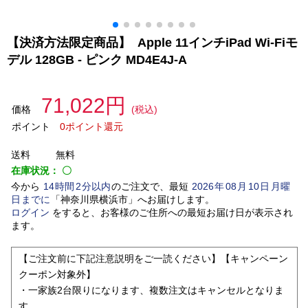
【決済方法限定商品】 Apple 11インチiPad Wi-Fiモ
デル 128GB - ピンク MD4E4J-A
71,022円
価格
(税込)
ポイント
0ポイント還元
送料
無料
在庫状況：
〇
今から
14
時間
2
分以内
のご注文で、最短
2026
年
08
月
10
日
月曜
日
までに
「
神奈川県横浜市
」
へお届けします。
ログイン
をすると、お客様のご住所への最短お届け日が表示され
ます。
【ご注文前に下記注意説明をご一読ください】【キャンペーン
クーポン対象外】
・一家族2台限りになります、複数注文はキャンセルとなりま
す。