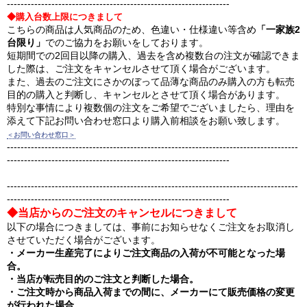
-----------------------------------------------------------------
◆購入台数上限につきまして
こちらの商品は人気商品のため、色違い・仕様違い等含め
「一家族2
台限り」
でのご協力をお願いをしております。
短期間での2回目以降の購入、過去を含め複数台の注文が確認できま
した際は、ご注文をキャンセルさせて頂く場合がございます。
また、過去のご注文にさかのぼって品薄な商品のみ購入の方も転売
目的の購入と判断し、キャンセルとさせて頂く場合があります。
特別な事情により複数個の注文をご希望でございましたら、理由を
添えて下記お問い合わせ窓口より購入前相談をお願い致します。
＜お問い合わせ窓口＞
-------------------------------------------------------------------------------------
-----------------------------------------------------------------
-------------------------------------------------------------------------------------
-----------------------------------------------------------------
◆当店からのご注文のキャンセルにつきまして
以下の場合につきましては、事前にお知らせなくご注文をお取消し
させていただく場合がございます。
・メーカー生産完了によりご注文商品の入荷が不可能となった場
合。
・当店が転売目的のご注文と判断した場合。
・ご注文時から商品入荷までの間に、メーカーにて販売価格の変更
が行われた場合。