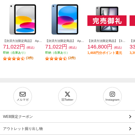
【決済方法限定商品】 Apple 11インチiPad Wi-Fiモデル 128GB - シルバー MD3Y4J-A
【決済方法限定商品】 Apple 11インチiPad Wi-Fiモデル 128GB - ブルー MD4A4J-A
【決済方法限定商品】【3月11日(水)発売】 Apple 11インチiPad Air Wi-Fiモデル 256GB - スペースグレイ MH354J-A
71,022円
71,022円
146,800円
3
(税込)
(税込)
(税込)
即納（在庫あり）
即納（在庫あり）
1,468円分ポイント還元
3,
(3件)
(2件)
メルマガ
旧Twitter
Instagram
WEB限定クーポン
アウトレット掘り出し物