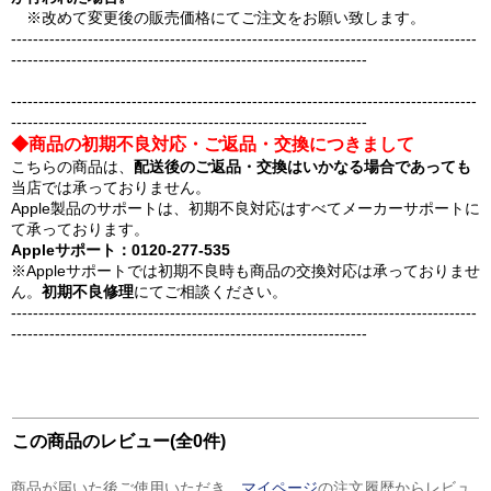
※改めて変更後の販売価格にてご注文をお願い致します。
-------------------------------------------------------------------------------------
-----------------------------------------------------------------
-------------------------------------------------------------------------------------
-----------------------------------------------------------------
◆商品の初期不良対応・ご返品・交換につきまして
こちらの商品は、
配送後のご返品・交換はいかなる場合であっても
当店では承っておりません。
Apple製品のサポートは、初期不良対応はすべてメーカーサポートに
て承っております。
Appleサポート：0120-277-535
※Appleサポートでは初期不良時も商品の交換対応は承っておりませ
ん。
初期不良修理
にてご相談ください。
-------------------------------------------------------------------------------------
-----------------------------------------------------------------
この商品のレビュー(全0件)
商品が届いた後ご使用いただき、
マイページ
の注文履歴からレビュ