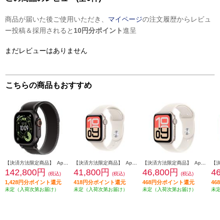
商品が届いた後ご使用いただき、
マイページ
の注文履歴からレビュ
ー投稿＆採用されると
10円分ポイント
進呈
まだレビューはありません
こちらの商品もおすすめ
【決済方法限定商品】 Apple Apple Watch Ultra 3（GPS + Cellularモデル）- 49mmブラックチタニウムケースとブラック/チャコールトレイルループ - S/M MF1D4J-A
【決済方法限定商品】 Apple Apple Watch SE 3（GPSモデル）- 40mmスターライトアルミニウムケースとスターライトスポーツバンド - M/L MEH54J-A
【決済方法限定商品】 Apple Apple Watch SE 3（GPSモデル）- 44mmスターライトアルミニウムケースとスターライトスポーツバンド - S/M MEHG4J-A
142,800円
41,800円
46,800円
4
(税込)
(税込)
(税込)
1,428円分ポイント還元
418円分ポイント還元
468円分ポイント還元
4
未定（入荷次第お届け）
未定（入荷次第お届け）
未定（入荷次第お届け）
未