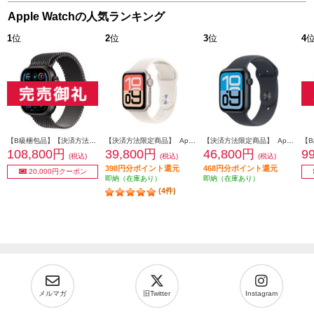
Apple Watchの人気ランキング
1
位
2
位
3
位
4
【B級梱包品】【決済方法限定商品】 APPLE Apple Watch Ultra 2（GPS + Cellularモデル）- 49mmブラックチタニウムケースとブラックチタニウムミラネーゼループ - L MX5V3J-A
【決済方法限定商品】 Apple Apple Watch SE 3（GPSモデル）- 40mmスターライトアルミニウムケースとスターライトスポーツバンド - S/M MEH34J-A
【決済方法限定商品】 Apple Apple Watch SE 3（GPSモデル）- 44mmミッドナイトアルミニウムケースとミッドナイトスポーツバンド - S/M MEHN4J-A
108,800円
39,800円
46,800円
9
(税込)
(税込)
(税込)
398円分ポイント還元
468円分ポイント還元
20,000円クーポン
即納（在庫あり）
即納（在庫あり）
(4件)
メルマガ
旧Twitter
Instagram