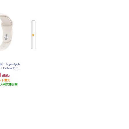
pple Apple
【決済方法限定商品】 Apple Apple
【決済方法限定商品】 Apple Apple
 + Cellularモデ
Watch SE 3（GPS + Cellularモデ
Watch Series 11（GPSモデル）- 42
ターライトアルミニ
ル）- 44mmミッドナイトアルミニ
mmジェットブラックアルミニウ
円
55,800円
71,800円
(税込)
(税込)
(税込)
ーライトスポー
ウムケースとミッドナイトスポー
ムケースとブラックスポーツバン
 MEP64J-A
ント還元
ツバンド - S/M MEPH4J-A
558円分ポイント還元
718円分ポイント還元
ド - M/L MEQU4J-A
（入荷次第お届
発送目安:
未定（入荷次第お届
発送目安:
未定（入荷次第お届
）
け）
け）