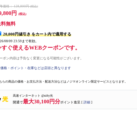
考価格：
128,800円
(税込)
9,800円
(税込)
送料無料
20,000円値引き
をカート内で適用する
026/08/09 23:59まで有効。
今すぐ使えるWEBクーポンです。
ーポン内容は予告なく変更になる可能性がございます。
価格・ポイント・在庫などは店頭と異なります
ちらの商品の価格・お支払方法・配送方法などはノジマオンライン限定サービスとなります。
高速インターネット @nifty光
最大30,100円分
開通で
ポイント進呈 [
詳細
]