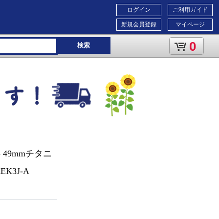
ログイン
ご利用ガイド
新規会員登録
マイページ
0
検索
ル）- 49mmチタニ
K3J-A