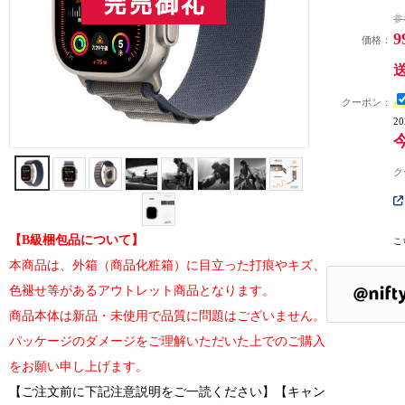
参
9
価格：
クーポン：
2
ク
【B級梱包品について】
こ
本商品は、外箱（商品化粧箱）に目立った打痕やキズ、
色褪せ等があるアウトレット商品となります。
商品本体は新品・未使用で品質に問題はございません。
パッケージのダメージをご理解いただいた上でのご購入
をお願い申し上げます。
【ご注文前に下記注意説明をご一読ください】【キャン