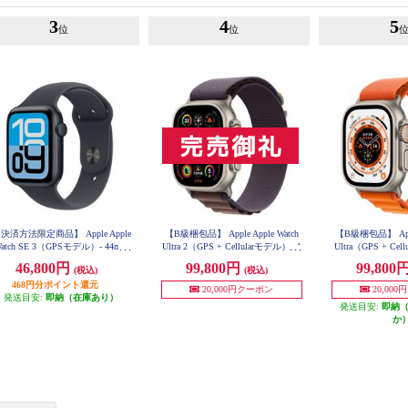
3
4
5
位
位
決済方法限定商品】 Apple Apple
【B級梱包品】 Apple Apple Watch
【B級梱包品】 Apple
atch SE 3（GPSモデル）- 44mm
Ultra 2（GPS + Cellularモデル）- 4
Ultra（GPS + Cel
ミッドナイトアルミニウムケース
9mmチタニウムケースとインディ
mmチタニウムケ
46,800円
99,800円
99,800
(税込)
(税込)
とミッドナイトスポーツバンド -
ゴアルパインループ - S【2023年9
アルパインループ -
S/M MEHN4J-A
468円分ポイント還元
月モデル】 MRER3J-A
モデル】 MN
20,000円クーポン
20,00
発送目安:
即納（在庫あり）
発送目安:
即納
か