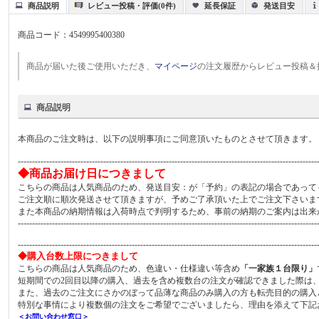
商品説明
レビュー投稿・評価(0件)
延長保証
発送目安
商品コード：
4549995400380
商品が届いた後ご使用いただき、
マイページ
の注文履歴からレビュー投稿＆
商品説明
本商品のご注文時は、以下の説明事項にご同意頂いたものとさせて頂きます。
---------------------------------------------------------------------------------------------------------
◆商品お届け日につきまして
こちらの商品は人気商品のため、発送目安：が「予約」の表記の場合であって
ご注文順に順次発送させて頂きますが、予めご了承頂いた上でご注文下さいま
また本商品の納期情報は入荷時点で判明するため、事前の納期のご案内は出来
---------------------------------------------------------------------------------------------------------
---------------------------------------------------------------------------------------------------------
◆購入台数上限につきまして
こちらの商品は人気商品のため、色違い・仕様違い等含め
「一家族１台限り」
短期間での2回目以降の購入、過去を含め複数台の注文が確認できました際は
また、過去のご注文にさかのぼって品薄な商品のみ購入の方も転売目的の購入
特別な事情により複数個の注文をご希望でございましたら、理由を添えて下記
＜お問い合わせ窓口＞