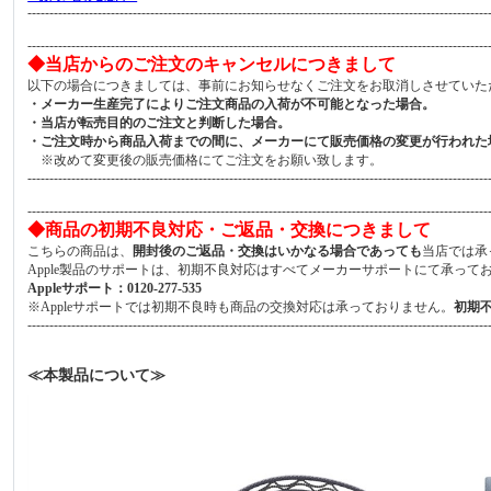
---------------------------------------------------------------------------------------------------------
---------------------------------------------------------------------------------------------------------
◆当店からのご注文のキャンセルにつきまして
以下の場合につきましては、事前にお知らせなくご注文をお取消しさせていた
・メーカー生産完了によりご注文商品の入荷が不可能となった場合。
・当店が転売目的のご注文と判断した場合。
・ご注文時から商品入荷までの間に、メーカーにて販売価格の変更が行われた
※改めて変更後の販売価格にてご注文をお願い致します。
---------------------------------------------------------------------------------------------------------
---------------------------------------------------------------------------------------------------------
◆商品の初期不良対応・ご返品・交換につきまして
こちらの商品は、
開封後のご返品・交換はいかなる場合であっても
当店では承
Apple製品のサポートは、初期不良対応はすべてメーカーサポートにて承って
Appleサポート：0120-277-535
※Appleサポートでは初期不良時も商品の交換対応は承っておりません。
初期
---------------------------------------------------------------------------------------------------------
≪本製品について≫