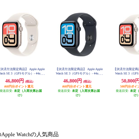
決済方法限定商品】 Apple Apple
【決済方法限定商品】 Apple Apple
【決済方法限定商品】 A
atch SE 3（GPSモデル）- 44mm
Watch SE 3（GPSモデル）- 44mm
Watch SE 3（GPS
スターライトアルミニウムケース
ミッドナイトアルミニウムケース
ル）- 40mmス
46,800円
46,800円
50,800
(税込)
(税込)
とスターライトスポーツバンド -
とミッドナイトスポーツバンド -
ウムケースとスタ
S/M MEHG4J-A
M/L MEHQ4J-A
468円分ポイント還元
468円分ポイント還元
ツバンド - S/M
508円分ポイ
発送目安:
未定（入荷次第お届
発送目安:
未定（入荷次第お届
発送目安:
未定
け）
け）
け
pple Watchの人気商品