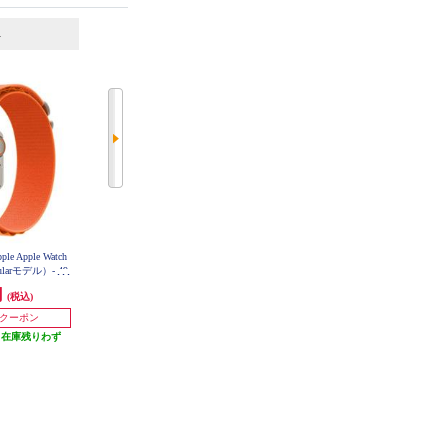
6
7
位
位
位
 Apple Watch
【決済方法限定商品】 Apple Apple
【決済方法限定商品】 Apple Apple
lularモデル）- 49
Watch Series 11（GPSモデル）- 46
Watch Series 11（GPS + Cellularモ
ースとオレンジ
mmスペースグレイアルミニウム
デル）- 46mmゴールドチタニウム
円
76,800円
143,800円
(税込)
(税込)
(税込)
 S【2022年9月
ケースとブラックスポーツバンド
ケースとゴールドミラネーゼルー
- M/L MEV44J-A
HH3J-A
768円分ポイント還元
1,438円分ポイント還元
プ - S/M MFD74J-A
0円クーポン
発送目安:
即納（在庫残りわず
発送目安:
未定（入荷次第お届
（在庫残りわず
か）
け）
）