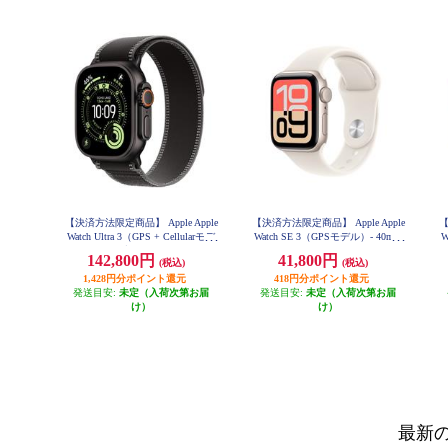
【決済方法限定商品】 Apple Apple
【決済方法限定商品】 Apple Apple
【
Watch Ultra 3（GPS + Cellularモデ
Watch SE 3（GPSモデル）- 40mm
W
ル）- 49mmブラックチタニウムケ
スターライトアルミニウムケース
142,800円
41,800円
(税込)
(税込)
ースとブラック/チャコールトレイ
とスターライトスポーツバンド -
M/L MEH54J-A
ルループ - S/M MF1D4J-A
1,428円分ポイント還元
418円分ポイント還元
発送目安:
未定（入荷次第お届
発送目安:
未定（入荷次第お届
け）
け）
最新のA