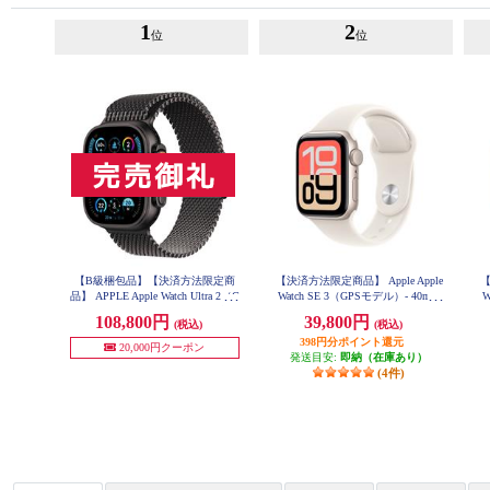
1
2
位
位
【B級梱包品】【決済方法限定商
【決済方法限定商品】 Apple Apple
【
品】 APPLE Apple Watch Ultra 2（G
Watch SE 3（GPSモデル）- 40mm
W
PS + Cellularモデル）- 49mmブラ
スターライトアルミニウムケース
108,800円
39,800円
(税込)
(税込)
ックチタニウムケースとブラック
とスターライトスポーツバンド -
S/M MEH34J-A
チタニウムミラネーゼループ - L
398円分ポイント還元
20,000円クーポン
MX5V3J-A
発送目安:
即納（在庫あり）
(4件)