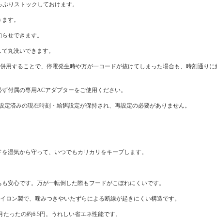
っぷりストックしておけます。
きます。
知らせできます。
して丸洗いできます。
ます。併用することで、停電発生時や万が一コードが抜けてしまった場合も、時刻通り
必ず付属の専用ACアダプターをご使用ください。
と設定済みの現在時刻・給餌設定が保持され、再設定の必要がありません。
ドを湿気から守って、いつでもカリカリをキープします。
ちも安心です。万が一転倒した際もフードがこぼれにくいです。
はナイロン製で、噛みつきやいたずらによる断線が起きにくい構造です。
1カ月たったの約6.5円。うれしい省エネ性能です。