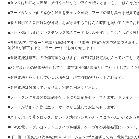
■タンクは約4Lと大容量。旅行や出張などで不在が続くときでも、ごはんをた
■フードタンク正面の窓から残量をチェック可能。フードの減り具合を把握で
■最大10秒間の音声録音が可能。お留守番中もごはんの時間を飼い主の声でお
■汚れ・傷がつきにくいステンレス製のフードボウルを採用。こちらも取り外
■専用ACアダプターと乾電池(単3形アルカリ電池×4本)の両方で給電でき
池残量が低下するとエラーコードでお知らせします。
■※乾電池は非常用の予備電源となります。通常時は乾電池が入っていても、
■AC電源からの給電が停止しても、乾電池を補助電源としてセットしておく
■※乾電池をセットしていない場合は、現在時刻がリセットされます。
■※乾電池は付属していません。別途ご用意ください。
■フードタンク蓋裏の乾燥剤ポケットに乾燥剤をセットできます。ドライフー
■フードが詰まった際はエラーマークが点滅してお知らせします。
■ストッパーで蓋をロック。食いしん坊のワンちゃん・ネコちゃんがいるおう
■USB給電ケーブルはメッシュタイプを採用。ケーブルの外部被覆(シース)
■1日6回、1回あたり約160g(約8g×20ポーション)ずつ給餌しても、電気代は