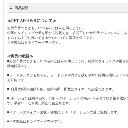
商品説明
≪PET-AF03WHについて≫
お留守番のときも、いつものごはんを同じように。
給餌のタイミングや量を細かく設定でき、規則正しい食生活でワンちゃん・ネ
すみずみまで丸洗いできるからいつでも清潔を保てます。
※本製品はドライフード専用です。
≪商品の概要≫
■お留守番のときも、いつものごはんを同じように。給餌のタイミングや量を
動給餌器です。
■フードタンクはもちろん、フードカスや汚れが残りやすい給餌の回転フィン
え可能です。
■1日最大6回の給餌可能。給餌時間・回数はタイマーで設定できます。
■1ポーションは約8±2gで、1回1～20ポーション(約8g～160g)まで給
す。早食い・吐き戻し防止に役立ちます。
■※フードのサイズ・形状・密度により、1ポーションの量は変動します。
■※本製品はドライフード専用です。