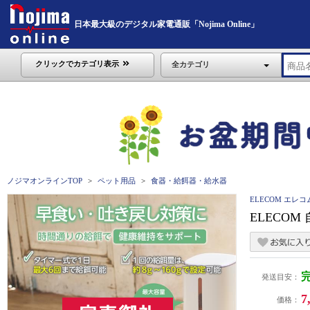
日本最大級のデジタル家電通販「Nojima Online」
クリックでカテゴリ表示
全カテゴリ
ノジマオンラインTOP
ペット用品
食器・給餌器・給水器
ELECOM エレコ
ELECOM
発送目安：
7
価格：