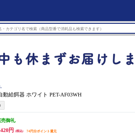
ム
 自動給餌器 ホワイト PET-AF03WH
完売御礼
,420円
(税込)
74円分ポイント還元