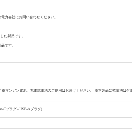
の電力会社にお問い合わせください。
表示した製品です。
製品です。
電池×4本 ※マンガン電池、充電式電池のご使用はお避けください。 ※本製品に乾電池は
pe-Cプラグ - USB-Aプラグ)