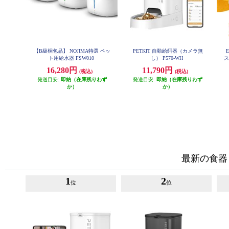
【B級梱包品】 NOJIMA特選 ペッ
PETKIT 自動給餌器（カメラ無
ト用給水器 FSW010
し） P570-WH
ス
16,280円
11,790円
(税込)
(税込)
発送目安:
即納（在庫残りわず
発送目安:
即納（在庫残りわず
か）
か）
最新の食器
1
2
位
位