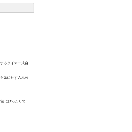
トするタイマー式自
りを気にせず入れ替
満対策にぴったりで