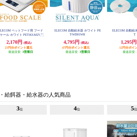
ELECOM ペットフード用 フード
ELECOM 自動給水器 ホワイト PE
ELECOM 自動給水器
T-WD01WH
T
ケール ホワイト PET-KSA02WH
2,170円
4,795円
1,295
(税込)
(税込)
21円分ポイント還元
47円分ポイント還元
12円分ポイ
発送目安:
3営業日
発送目安:
3営業日
発送目安:
・給餌器・給水器の人気商品
3
4
5
位
位