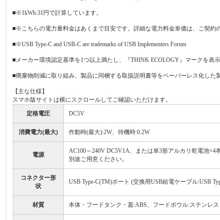
■※1kWh:31円で計算しています。
■※こちらの電力量料金はあくまで目安です。詳細な電力料金単価は、ご契約
■※USB Type-C and USB-C are trademarks of USB Implementers Forum
■メーカー環境認定基準を1つ以上満たし、『THINK ECOLOGY』マークを
■廃棄物削減に取り組み、製品に同梱する取扱説明書等をペーパーレス化した
【主な仕様】
スマホ版サイトは横にスクロールしてご確認いただけます。
定格電圧
DC5V
消費電力(最大)
作動時(最大):2W、待機時:0.2W
AC100～240V DC5V1A、または単3形アルカリ乾
電源
別途ご用意ください。
コネクター形
USB Type-C(TM)ポート (交換用USB給電ケーブル:USB Ty
状
材質
本体・フードタンク・蓋:ABS、フードボウル:ステンレス