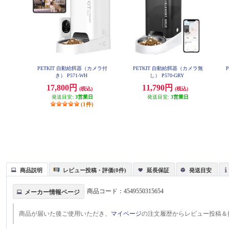
PETKIT 自動給餌器（カメラ付
PETKIT 自動給餌器（カメラ無
き） P571-WH
し） P570-GRY
17,800円
11,790円
(税込)
(税込)
発送目安:
3営業日
発送目安:
3営業日
(1件)
商品説明
レビュー投稿・評価(0件)
延長保証
発送目安
商品コード：
4549550315654
メーカー情報ページ
商品が届いた後ご使用いただき、
マイページ
の注文履歴からレビュー投稿＆