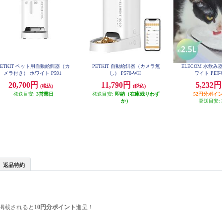
PETKIT ペット用自動給餌器（カ
PETKIT 自動給餌器（カメラ無
ELECOM 水飲み
メラ付き） ホワイト P591
し） P570-WH
ワイト PET-
20,700円
11,790円
5,232
(税込)
(税込)
発送目安:
3営業日
発送目安:
即納（在庫残りわず
52円分ポイ
か）
発送目安:
返品特約
掲載されると
10円分ポイント
進呈！