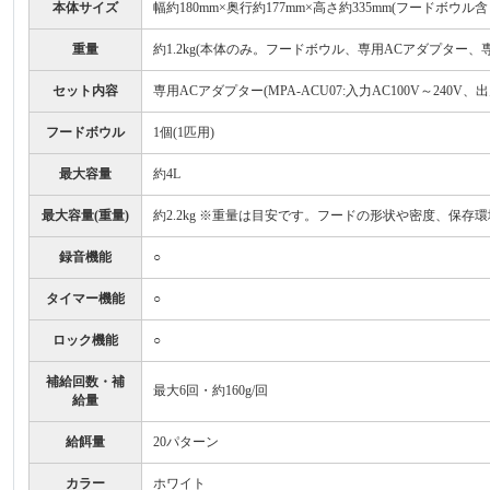
本体サイズ
幅約180mm×奥行約177mm×高さ約335mm(フードボウル含
重量
約1.2kg(本体のみ。フードボウル、専用ACアダプター、
セット内容
専用ACアダプター(MPA-ACU07:入力AC100V～240V
フードボウル
1個(1匹用)
最大容量
約4L
最大容量(重量)
約2.2kg ※重量は目安です。フードの形状や密度、保存
録音機能
○
タイマー機能
○
ロック機能
○
補給回数・補
最大6回・約160g/回
給量
給餌量
20パターン
カラー
ホワイト