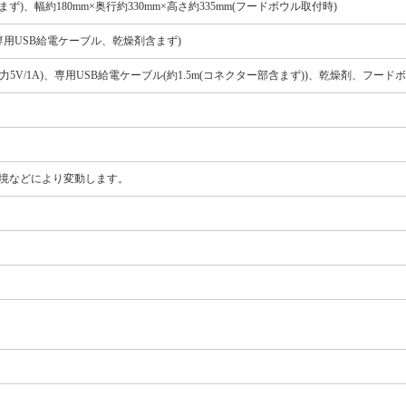
まず)、幅約180mm×奥行約330mm×高さ約335mm(フードボウル取付時)
専用USB給電ケーブル、乾燥剤含まず)
、出力5V/1A)、専用USB給電ケーブル(約1.5m(コネクター部含まず))、乾燥剤、フードボ
環境などにより変動します。