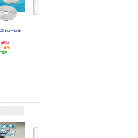
 PET-WD04F
ELECOM 自動給餌器 ブラック PE
ELECOM 自動給餌器 ホワイト PE
T-AF05BK
T-AF05WH
円
6,108円
6,980円
(税込)
(税込)
(税込)
ント還元
61円分ポイント還元
発送目安:
3営業日
3営業日
発送目安:
3営業日
6
7
位
位
位