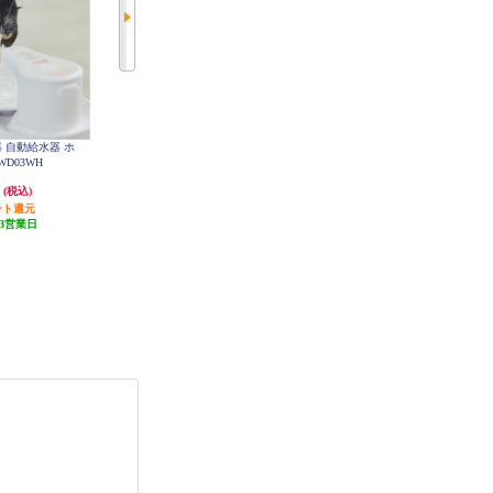
器 自動給水器 ホ
PETKIT 自動給水器 P4103S-WH
ELECOM 自動給水器 ホワイト PE
T-WD01WH
WD03WH
円
4,480円
4,795円
(税込)
(税込)
(税込)
ント還元
発送目安:
3営業日
47円分ポイント還元
3営業日
(1件)
発送目安:
3営業日