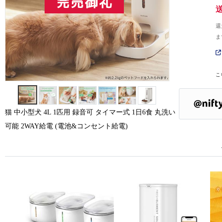
還
ま
こ
猫 中小型犬 4L 1匹用 録音可 タイマー式 1日6食 丸洗い
可能 2WAY給電 (電池&コンセント給電)