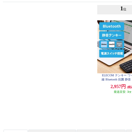
1
位
ELECOM テンキー 
線 Bluetooth 抗菌 
ブラック TK-TBM0
2,957円
(税
発送目安:
3