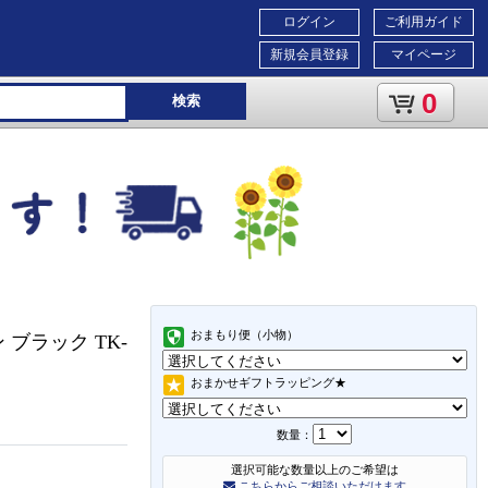
ログイン
ご利用ガイド
新規会員登録
マイページ
0
検索
おまもり便（小物）
ン ブラック TK-
おまかせギフトラッピング★
数量：
選択可能な数量以上のご希望は
こちらからご相談いただけます