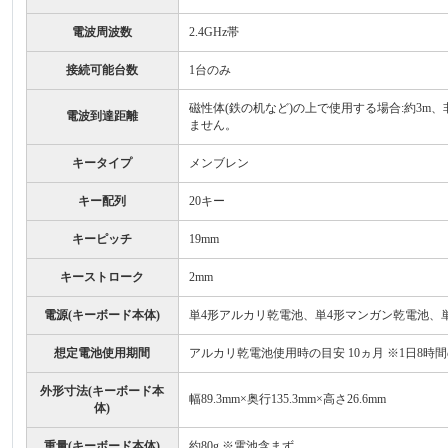
電波周波数
2.4GHz帯
接続可能台数
1台のみ
磁性体(鉄の机など)の上で使用する場合:約3m
電波到達距離
ません。
キータイプ
メンブレン
キー配列
20キー
キーピッチ
19mm
キーストローク
2mm
電源(キーボード本体)
単4形アルカリ乾電池、単4形マンガン乾電池、
想定電池使用期間
アルカリ乾電池使用時の目安 10ヵ月 ※1日8時
外形寸法(キーボード本
幅89.3mm×奥行135.3mm×高さ26.6mm
体)
重量(キーボード本体)
約80g ※電池含まず