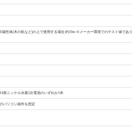
、非磁性体(木の机など)の上で使用する場合:約10m ※メーカー環境でのテスト値であ
単4形ニッケル水素2次電池のいずれか1本
間のパソコン操作を想定