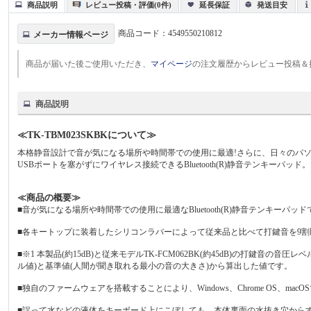
商品説明
レビュー投稿・評価(0件)
延長保証
発送目安
商品コード：
4549550210812
メーカー情報ページ
商品が届いた後ご使用いただき、
マイページ
の注文履歴からレビュー投稿＆
商品説明
≪TK-TBM023SKBKについて≫
本格静音設計で音が気になる場所や時間帯での使用に最適!さらに、日々のパ
USBポートを塞がずにワイヤレス接続できるBluetooth(R)静音テンキーパッド。
≪商品の概要≫
■音が気になる場所や時間帯での使用に最適なBluetooth(R)静音テンキーパッド
■各キートップに装着したシリコンラバーによって従来品と比べて打鍵音を9割
■※1 本製品(約15dB)と従来モデルTK-FCM062BK(約45dB)の打
ル値)と基準値(人間が聞き取れる最小の音の大きさ)から算出した値です。
■独自のファームウェアを搭載することにより、Windows、Chrome OS、mac
■誤って水などの液体をキーボード上にこぼしても、本体裏面の水抜き穴からす