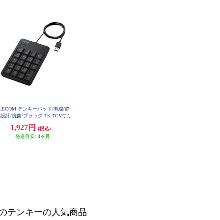
LECOM テンキーパッド/有線/静
設計/抗菌/ブラック TK-TCM021
SKBK
1,927円
(税込)
発送目安:
3ヶ月
のテンキーの人気商品