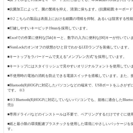
■抗菌加工によって、菌の繁殖を抑え、清潔に保ちます。(抗菌範囲:キーボード筐
■※2 こちらの製品は表面上における細菌の増殖を抑制、あるいは阻害する性能
■打鍵しやすいキーピッチ19mmを採用しています。
■Excelでの作業に便利な[Tab]キーと、数字の入力に便利な[00]キーが付いてい
■NumLockのオン/オフの状態がひと目でわかるLEDランプを装備しています。
■キートップをラバードームで支える“メンブレン方式”を採用しています。
■キートップにはスタイリッシュで見やすいオリジナルフォントを使用してい
■不使用時の電池の消耗を防止できる電源スイッチを搭載しています。また、接
■Bluetooth(R)HOGPに対応したパソコンなどの端末で、USBポート
です。 ※3
■※3 Bluetooth(R)HOGPに対応していないパソコンでも、規格に適合したBluetoot
売))
■専用ドライバなどのインストールは不要で、ペアリングするだけですぐに使
■紙と最小限の環境配慮プラスチックを使用した環境にやさしいパッケージを
す。