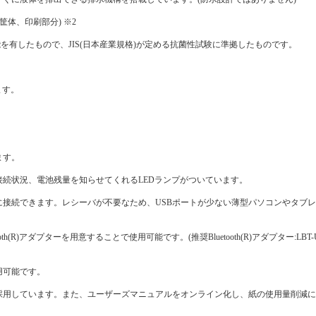
体、印刷部分) ※2
を有したもので、JIS(日本産業規格)が定める抗菌性試験に準拠したものです。
ます。
ます。
続状況、電池残量を知らせてくれるLEDランプがついています。
をふさがずに接続できます。レシーバが不要なため、USBポートが少ない薄型パソコンやタ
h(R)アダプターを用意することで使用可能です。(推奨Bluetooth(R)アダプター:LBT-UAN0
用可能です。
採用しています。また、ユーザーズマニュアルをオンライン化し、紙の使用量削減