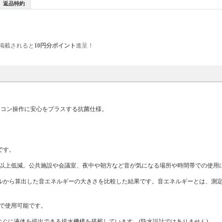
返品特約
掲載されると
10円分ポイント
進呈！
ソコン操作に安心をプラスする抗菌仕様。
です。
以上低減。公共施設や会議室、夜中や朝方など音が気になる場所や時間帯での使用に
鍵音の音圧レベルから算出した音エネルギーの大きさを比較した結果です。音エネルギーとは、測
OSで使用可能です。
ぐに液体を排出できる排水機構を搭載しています。(防水設計ではありません)