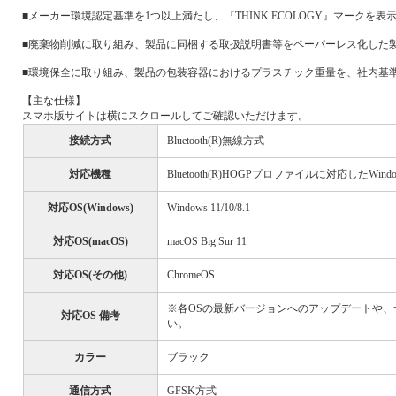
■メーカー環境認定基準を1つ以上満たし、『THINK ECOLOGY』マークを
■廃棄物削減に取り組み、製品に同梱する取扱説明書等をペーパーレス化した
■環境保全に取り組み、製品の包装容器におけるプラスチック重量を、社内基準
【主な仕様】
スマホ版サイトは横にスクロールしてご確認いただけます。
接続方式
Bluetooth(R)無線方式
対応機種
Bluetooth(R)HOGPプロファイルに対応したWindo
対応OS(Windows)
Windows 11/10/8.1
対応OS(macOS)
macOS Big Sur 11
対応OS(その他)
ChromeOS
※各OSの最新バージョンへのアップデートや、
対応OS 備考
い。
カラー
ブラック
通信方式
GFSK方式