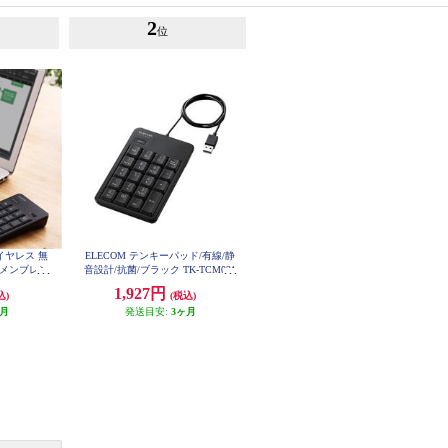
2
位
ワイヤレス 無
ELECOM テンキーパッド/有線/静
静音 メンブレン
音設計/抗菌/ブラック TK-TCM021
SKBK
23SKBK
1,927円
込)
(税込)
ヶ月
発送目安:
3ヶ月