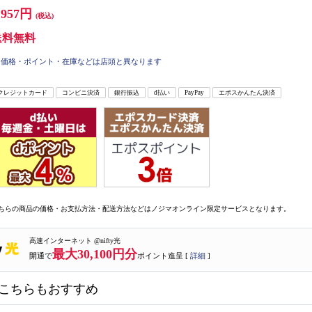
,957円
(税込)
送料無料
価格・ポイント・在庫などは店頭と異なります
クレジットカード
コンビニ決済
銀行振込
d払い
PayPay
エポスかんたん決済
ちらの商品の価格・お支払方法・配送方法などはノジマオンライン限定サービスとなります。
高速インターネット @nifty光
最大30,100円分
開通で
ポイント進呈 [
詳細
]
こちらもおすすめ