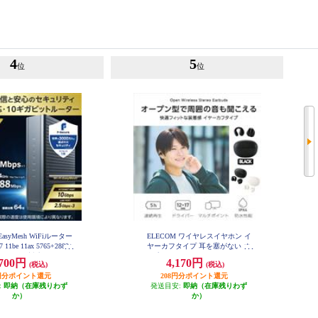
4
5
位
位
EasyMesh WiFiルーター
ELECOM ワイヤレスイヤホン イ
 11be 11ax 5765+2882+
ヤーカフタイプ 耳を塞がない オ
Pv6 (IPoE)対応 有線 10G
ープンイヤー Bluetooth 5.4 マルチ
,700円
4,170円
(税込)
(税込)
セキュリティ搭載 ブラック
ポイント 軽量 ブラック LBT-OWS
C-BE94XSD-B
03BK
35円分ポイント還元
208円分ポイント還元
:
即納（在庫残りわず
発送目安:
即納（在庫残りわず
か）
か）