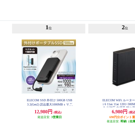
1
2
位
位
ELECOM SSD 外付け 500GB USB
ELECOM WiFi ルーター
i 6 11ax 11ac 1201+300M
3.2(Gen2) 読込最大1000MB s マグ
PoE)対応 中継器 離れ
ネット付き USB-Cケーブル一体型
12,980円
6,980円
ラック WRC-X1500
(税込)
(税込
ポータブル ブラック ESD-EPB050
0GBK
発送目安:
3営業日
698円分ポイント
発送目安:
即納（在