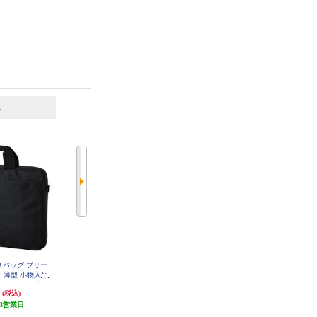
6
7
位
位
位
ELECOM Surface Laptop Go2 / Go 1
ネスバッグ ブリー
ELECOM インナーバッグ インナ
2.4インチ 2022年 / 2020年 用 パソ
 薄型 小物入れ
ーケース 14インチ 抗菌 撥水 スリ
コンケース ハンドル付き ネイビ
ダータイプ 手提
ム ブラック BM-IBAB14BK
円
1,680円
2,980円
ー BM-IBMSLG20NV
(税込)
(税込)
(税込)
STHBK
3営業日
84円分ポイント還元
発送目安:
即納（在庫あり）
発送目安:
3営業日