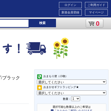
ログイン
ご利用ガイド
新規会員登録
マイページ
0
検索
おまもり便（小物）
プ/ブラック
おまかせギフトラッピング★
数量：
選択可能な数量以上のご希望は
こちらからご相談いただけます