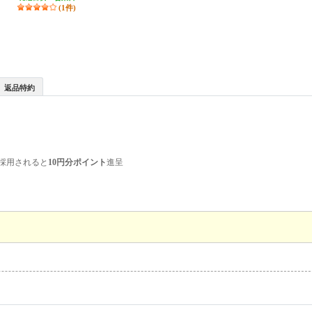
(1件)
返品特約
採用されると
10円分ポイント
進呈