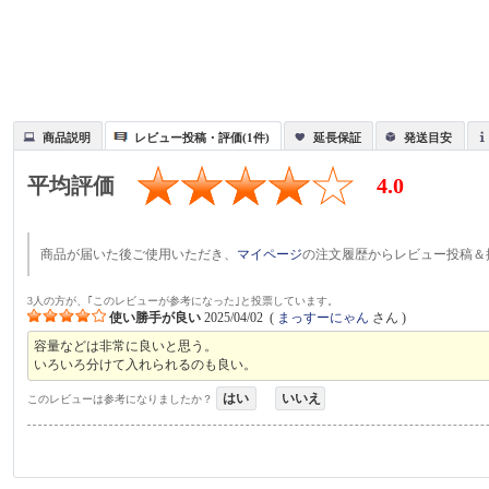
商品説明
レビュー投稿・評価(1件)
延長保証
発送目安
平均評価
4.0
商品が届いた後ご使用いただき、
マイページ
の注文履歴からレビュー投稿＆
3人の方が、｢このレビューが参考になった｣と投票しています。
使い勝手が良い
2025/04/02
(
まっすーにゃん
さん )
容量などは非常に良いと思う。
いろいろ分けて入れられるのも良い。
はい
いいえ
このレビューは参考になりましたか？