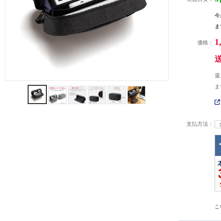
今
ま
1
価格：
還
ま
支払方法：
こ