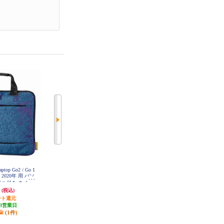
ptop Go2 / Go 1
ELECOM インナーケース/抗菌/14.
ELECOM パソコンケース 14イン
/ 2020年 用 パソ
0インチ/ネイビー BM-IBAB14NV
チ ノートパソコン 小物・書類収
ドル付き ネイビ
納可能 MacBook Air / Pro ~14イン
円
2,103円
4,380円
SLG20NV
(税込)
(税込)
(税込)
チ ブラック BM-IBHCH14NBK
ント還元
105円分ポイント還元
発送目安:
3営業日
3営業日
発送目安:
3営業日
(1件)