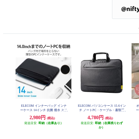
ELECOM インナーバッグ インナ
ELECOM パソコンケース 15.6イン
オ
ーケース 14インチ 抗菌 撥水 スリ
チ ノートPC・ケーブル・書類等
ー
ム ブラック BM-IBAB14BK
収納 ハンドル付 撥水加工 ブラッ
2,980円
4,780円
(税込)
(税込)
ク BM-IBCH15NBK
発送目安:
即納（在庫あり）
発送目安:
即納（在庫残りわず
か）