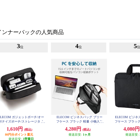
インナーバックの人気商品
3
4
5
位
位
ELECOM ガジェットポーチ/オー
ELECOM ビジネスバッグ ブリー
ELECOM ビジ
ガナイズポーチ/ストレージタイ
フケース ブラック 軽量 小物入れ
フケース ブラック
プ/ブラック BMA-GP14BK
撥水加工 ショルダータイプ 手提
撥水加工 ショル
1,610円
4,280円
4,080
(税込)
(税込)
げ BM-BSLTBK
げ BM-B
80円分ポイント還元
発送目安:
1ヶ月
発送目安:
発送目安:
3営業日