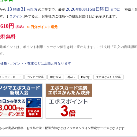
13
31
2026
08
16
日曜日
から
時間
分以内
のご注文で、最短
年
月
日
までに
「
神奈川
す。
[
ログイン
]をすると、お客様のご住所への最短お届け日が表示されます。
,610円
(税込)
80円分ポイント還元
送料無料
元ポイントは、ポイント利用・クーポン値引き時に変わります。ご注文時「注文内容確認
す。
価格・ポイント・在庫などは店頭と異なります
クレジットカード
コンビニ決済
銀行振込
d払い
PayPay
エポスかんたん決済
ちらの商品の価格・お支払方法・配送方法などはノジマオンライン限定サービスとなります。