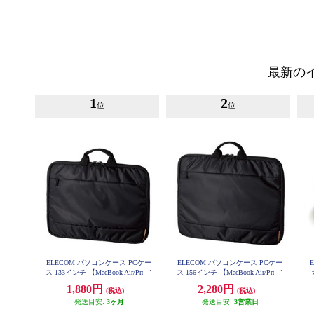
最新の
1
2
位
位
ELECOM パソコンケース PCケー
ELECOM パソコンケース PCケー
ス 133インチ 【MacBook Air/Pro~1
ス 156インチ 【MacBook Air/Pro~1
4インチ Surface Pro 9/Laptop5 他対
4インチ Surface Pro 9/Laptop5 他対
1,880円
2,280円
(税込)
(税込)
応】 手提げ ブラック 黒 BM-IBH1
応】 手提げ ブラック 黒 BM-IBH1
3BK
5BK
発送目安:
3ヶ月
発送目安:
3営業日