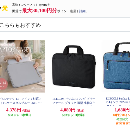
高速インターネット @nifty光
最大30,100円分
開通で
ポイント進呈 [
詳細
]
こちらもおすすめ
ELECOM Surface La
ウルテック 13～14インチ対応ノ
ELECOM ビジネスバッグ ブリー
2.4インチ 2022年 
トPCケースダルブルー OWL-PC
フケース ブラック 薄型 小物入れ
コンケース ハン
BAGMIN01-BL
撥水加工 ショルダータイプ 手提
4,378円
4,080円
1,680
ー BM-IBM
(税込)
(税込)
げ BM-BSTHBK
発送目安:
3営業日
発送目安:
3営業日
84円分ポイ
発送目安: