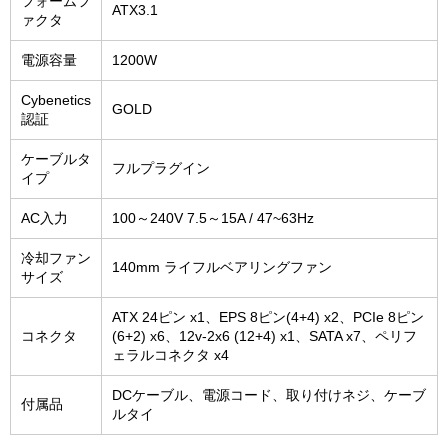
フォームフ
ATX3.1
ァクタ
電源容量
1200W
Cybenetics
GOLD
認証
ケーブルタ
フルプラグイン
イプ
AC入力
100～240V 7.5～15A / 47~63Hz
冷却ファン
140mm ライフルベアリングファン
サイズ
ATX 24ピン x1、EPS 8ピン(4+4) x2、PCIe 8ピン
コネクタ
(6+2) x6、12v-2x6 (12+4) x1、SATA x7、ペリフ
ェラルコネクタ x4
DCケーブル、電源コード、取り付けネジ、ケーブ
付属品
ルタイ