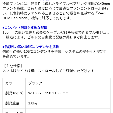
冷却ファンには、静音性に優れたライフルベアリング採用の140mm
ファンを搭載。負荷と温度に応じて最適なファンコントロールを行
い、低負荷時にファンを停止させることで騒音を低減する「Zero
RPM Fan Mode」機能に対応しております。
■コンパクト設計と柔軟な配線
150mmの短い筐体と必要なケーブルだけを接続できるフルモジュラ
ー構造により、ビルドの自由度と配線の美しさが向上します。
■信頼性の高い105℃コンデンサを搭載
信頼性の高い105℃コンデンサを搭載、システムの安全性と安定性
を高めています。
【主な仕様】
スマホ版サイトは横にスクロールしてご確認いただけます。
カラー
ブラック
製品サイズ
W 150 x L 150 x H 86mm
製品重量
1.8kg