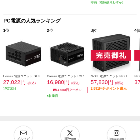
即納（在庫残りわずか）
PC電源の人気ランキング
1
位
2
位
3
位
4
Corsair 電源ユニット SF850 Platinum ATX3.1 CP-9020256-JP
Corsair 電源ユニット RM750e -2025- ブラック CP-9020295-JP
NZXT 電源ユニット NZXT C1500 Platinum Black PA-5P1BB-JP
27,022円
16,980円
57,830円
3
(税込)
(税込)
(税込)
10営業日
2,891円分ポイント還元
4,000円クーポン
5営業日
メルマガ
旧Twitter
Instagram