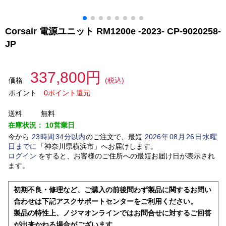
Corsair 電源ユニット RM1200e -2023- CP-9020258-
JP
337,800円
価格
(税込)
ポイント
0ポイント還元
送料
無料
在庫状況：
10営業日
今から
23
時間
34
分以内
のご注文で、最短
2026
年
08
月
26
日
水曜
日
までに
「
神奈川県横浜市
」
へお届けします。
ログイン
をすると、お客様のご住所への最短お届け日が表示され
ます。
初期不良・修理など、ご購入の前後問わず製品に関するお問い
合わせは下記アスクサポートセンターをご利用ください。
製品の特性上、ノジマオンラインではお問合せに対するご回答
が出来かねる場合がございます。