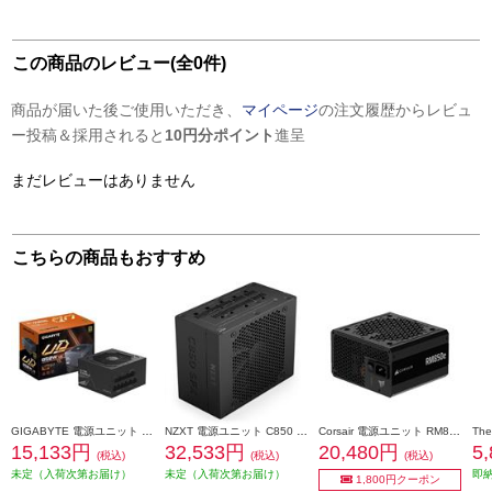
この商品のレビュー(全0件)
商品が届いた後ご使用いただき、
マイページ
の注文履歴からレビュ
ー投稿＆採用されると
10円分ポイント
進呈
まだレビューはありません
こちらの商品もおすすめ
GIGABYTE 電源ユニット UD850GM PG5 V2 GP-UD850GM-PG5-V2
NZXT 電源ユニット C850 SFX GOLD PS-8G1BB-JP
Corsair 電源ユニット RM850e -2025- ブラック CP-9020296-JP
15,133円
32,533円
20,480円
5
(税込)
(税込)
(税込)
未定（入荷次第お届け）
未定（入荷次第お届け）
即
1,800円クーポン