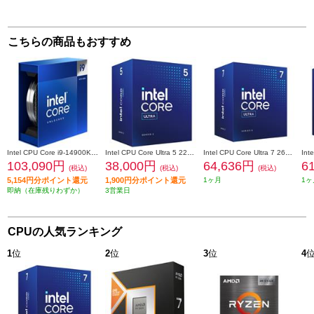
こちらの商品もおすすめ
Intel CPU Core i9-14900K【LGA1700/Performanceコア:8/Efficientコア:16/スレッド:32/クーラーなし】 BX8071514900K
Intel CPU Core Ultra 5 225【インテル/LGA1851/Performanceコア:6/Efficientコア:4/スレッド:10/グラフィック機能あり】 BX80768225
Intel CPU Core Ultra 7 265 BX80768265
103,090円
38,000円
64,636円
6
(税込)
(税込)
(税込)
5,154円分ポイント還元
1,900円分ポイント還元
1ヶ月
1ヶ
即納（在庫残りわずか）
3営業日
CPUの人気ランキング
1
位
2
位
3
位
4