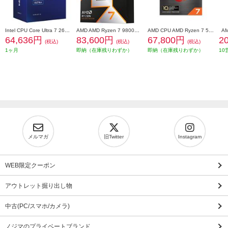
Intel CPU Core Ultra 7 265 BX80768265
AMD AMD Ryzen 7 9800X3D W/O Cooler (8C/16T4.7GHz120W) 100-100001084WOF
AMD CPU AMD Ryzen 7 5800X3D 10th Edition W/O Cooler (8C/16T3.4GHz105W) 100-100000651POF
64,636円
83,600円
67,800円
2
(税込)
(税込)
(税込)
1ヶ月
即納（在庫残りわずか）
即納（在庫残りわずか）
10
メルマガ
旧Twitter
Instagram
WEB限定クーポン
アウトレット掘り出し物
中古(PC/スマホ/カメラ)
ノジマのプライベートブランド