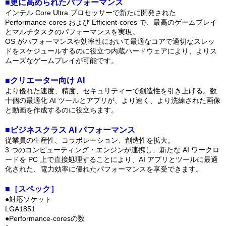
■更に高められたパフォーマンス
インテル Core Ultra プロセッサーで新たに開発された
Performance-cores および Efficient-cores で、最高のゲームプレイ
とマルチタスクのパフォーマンスを実現。
OS がパフォーマンスや効率性において最適なコアで適切なスレッ
ドをスケジュールするのに役立つ内蔵ハードウェアにより、よりス
ムーズなゲームプレイが可能です。
■クリエーター向け AI
より優れた速度、精度、セキュリティーで創造性を引き上げる。数
十個の最適化 AI ツールとアプリが、より速く、より洗練された画像
と動画を作成するのに役立ちます。
■ビジネスクラス AI パフォーマンス
従業員の生産性、コラボレーション、創造性を拡大。
3 つのコンピューティング・エンジンが連携し、新たな AI ワークロ
ードを PC 上で直接処理することにより、AI アプリとツールに最適
化された、電力効率に優れたパフォーマンスを享受できます。
■［スペック］
●対応ソケット
LGA1851
●Performance-coresの数