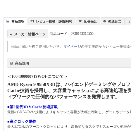
商品説明
レビュー投稿・評価(0件)
延長保証
発送目安
商品コード：
0730143315555
メーカー情報ページ
商品が届いた後ご使用いただき、
マイページ
の注文履歴からレビュー投稿＆
商品説明
＜100-100000719WOFについて＞
AMD Ryzen 9 9950X3Dは、ハイエンドゲーミング
Cache技術を採用し、大容量キャッシュによる高速処理を実
ィブワークで圧倒的なパフォーマンスを発揮します。
■第2世代3D V-Cache技術搭載
最新の3D V-Cache技術によりキャッシュ容量が大幅に増加し、ゲームや
■高クロック動作
最大5.7GHzのブーストクロックにより、高負荷なタスクでもスムーズな処理