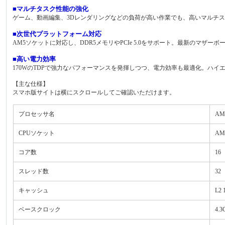
■マルチタスク性能の強化
ゲーム、動画編集、3Dレンダリングなどの負荷が高い作業でも、高いマルチ
■次世代プラットフォーム対応
AM5ソケットに対応し、DDR5メモリやPCIe 5.0をサポート。最新のマ
■高い電力効率
170WのTDPで強力なパフォーマンスを発揮しつつ、電力効率も最適化。ハイエ
【主な仕様】
スマホ版サイトは横にスクロールしてご確認いただけます。
プロセッサ名
AMD
CPUソケット
AM
コア数
16
スレッド数
32
キャッシュ
L2 
ベースクロック
4.3