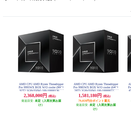
AMD CPU AMD Ryzen Threadripper
AMD CPU AMD Ryzen Threadripper
A
Pro 9995WX BOX W/O cooler (96C1
Pro 9985WX BOX W/O cooler (64C1
Pr
92T2.5GHz350W) 100-100001361W
28T3.2GHz350W) 100-100000722W
4
OF
OF
2,368,000円
1,581,180円
(税込)
(税込)
発送目安:
未定（入荷次第お届
79,059円分ポイント還元
け）
発送目安:
未定（入荷次第お届
け）