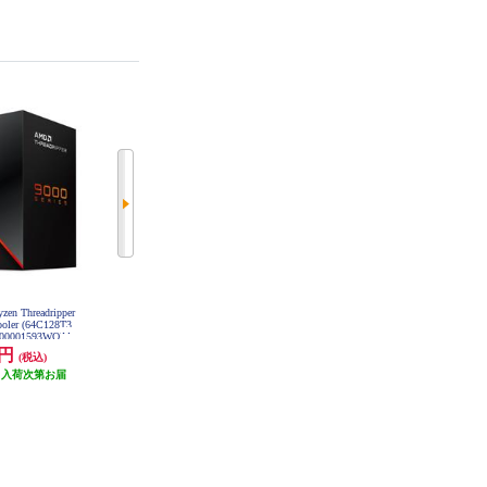
n Threadripper
AMD CPU AMD Ryzen Threadripper
AMD CPU AMD Ryzen 5 3400G Wit
oler (64C128T3.
9970X BOX W/O cooler (32C64T4.0
h Wraith Stealth cooler (4C8T3.7Hz6
100001593WOF
GHz350W) 100-100001594WOF
5W) BOX YD3400C5FHSBX
00円
499,180円
10,600円
(税込)
(税込)
(税込)
（入荷次第お届
24,959円分ポイント還元
発送目安:
未定（入荷次第お届
）
発送目安:
未定（入荷次第お届
け）
け）