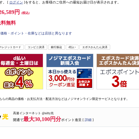
す。
[
ログイン
]をすると、お客様のご住所への最短お届け日が表示されます。
26,589円
(税込)
送料無料
価格・ポイント・在庫などは店頭と異なります
クレジットカード
コンビニ決済
銀行振込
d払い
エポスかんたん決済
ちらの商品の価格・お支払方法・配送方法などはノジマオンライン限定サービスとなります。
高速インターネット @nifty光
最大30,100円分
開通で
ポイント進呈 [
詳細
]