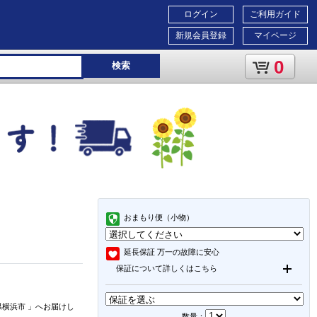
ログイン
ご利用ガイド
新規会員登録
マイページ
0
検索
おまもり便（小物）
延長保証
万一の故障に安心
保証について詳しくはこちら
県横浜市
」
へお届けし
数量：