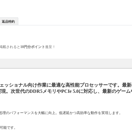
返品特約
掲載されると
10円分ポイント
進呈！
やプロフェッショナル向け作業に最適な高性能プロセッサーです。最新のA
現。次世代のDDR5メモリやPCIe 5.0に対応し、最新のゲー
データ処理のパフォーマンスを大幅に向上。低遅延かつ高効率な動作を実現します。
が可能です。