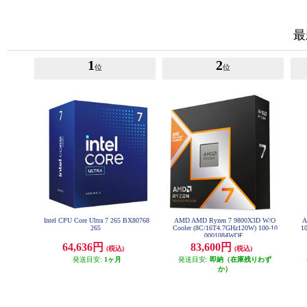
最
1
2
位
位
Intel CPU Core Ultra 7 265 BX80768
AMD AMD Ryzen 7 9800X3D W/O
A
265
Cooler (8C/16T4.7GHz120W) 100-10
10
0001084WOF
64,636円
83,600円
(税込)
(税込)
発送目安:
1ヶ月
発送目安:
即納（在庫残りわず
か）