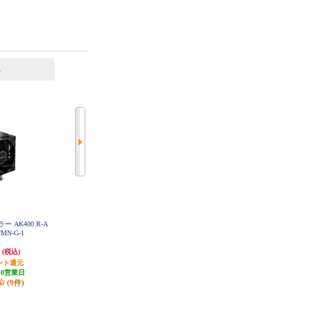
6
7
位
位
位
AMD CPU Ryzen 7 5700X W/O Coo
AMD CPU Ryzen 5 7600 With Wrait
ラー AK400 R-A
ler (8C/16T3.4GHz65W) 100-100000
h Stealth Cooler (6C/12T3.8Ghz65W)
NMN-G-1
926WOF
100-100001015BOX
円
50,611円
40,367円
(税込)
(税込)
(税込)
ント還元
発送目安:
即納（在庫あり）
発送目安:
10営業日
10営業日
(9件)