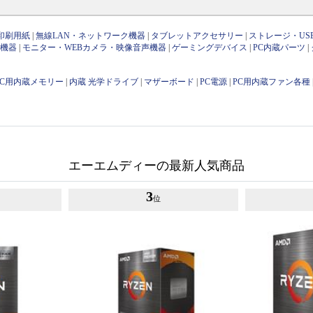
印刷用紙
|
無線LAN・ネットワーク機器
|
タブレットアクセサリー
|
ストレージ・US
け機器
|
モニター・WEBカメラ・映像音声機器
|
ゲーミングデバイス
|
PC内蔵パーツ
|
PC用内蔵メモリー
|
内蔵 光学ドライブ
|
マザーボード
|
PC電源
|
PC用内蔵ファン各種
エーエムディーの最新人気商品
3
位