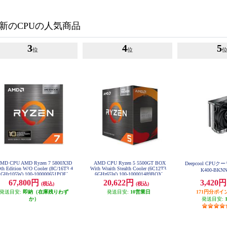
新のCPUの人気商品
3
4
5
位
位
MD CPU AMD Ryzen 7 5800X3D
AMD CPU Ryzen 5 5500GT BOX
Deepcool CPUクー
th Edition W/O Cooler (8C/16T3.4
With Wraith Stealth Cooler (6C12T3.
K400-BKN
GHz105W) 100-100000651POF
6GHz65W) 100-100001489BOX
67,800円
20,622円
3,420
(税込)
(税込)
発送目安:
即納（在庫残りわず
発送目安:
10営業日
171円分ポイ
か）
発送目安: