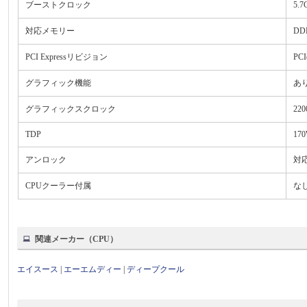
ブーストクロック
5.7
対応メモリー
DDR
PCI Expressリビジョン
PCI
グラフィック機能
あり 
グラフィックスクロック
22
TDP
17
アンロック
対
CPUクーラー付属
な
関連メーカー（CPU）
エイスース
|
エーエムディー
|
ディープクール