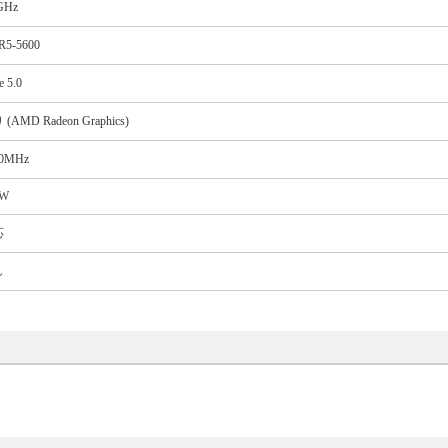
GHz
5-5600
e 5.0
(AMD Radeon Graphics)
00MHz
0W
応
し