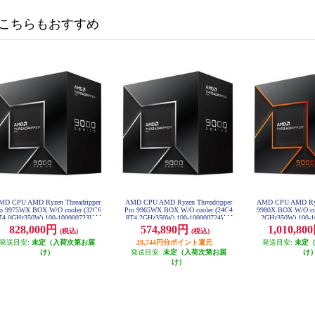
こちらもおすすめ
MD CPU AMD Ryzen Threadripper
AMD CPU AMD Ryzen Threadripper
AMD CPU AMD Ryze
o 9975WX BOX W/O cooler (32C6
Pro 9965WX BOX W/O cooler (24C4
9980X BOX W/O co
T4.0GHz350W) 100-100000723WO
8T4.2GHz350W) 100-100000724WO
2GHz350W) 100-
F
F
828,000円
574,890円
1,010,8
(税込)
(税込)
発送目安:
未定（入荷次第お届
28,744円分ポイント還元
発送目安:
未定
け）
発送目安:
未定（入荷次第お届
け
け）