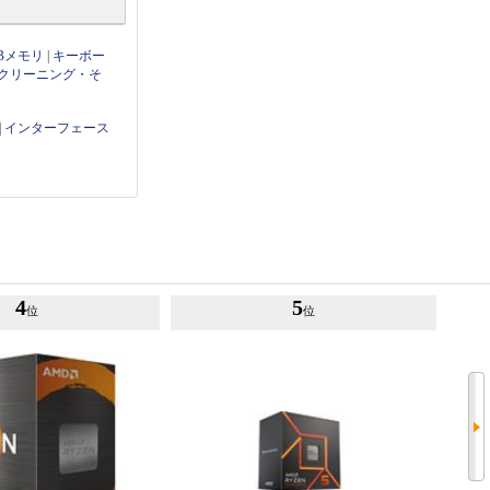
Bメモリ
|
キーボー
クリーニング・そ
|
インターフェース
4
5
位
位