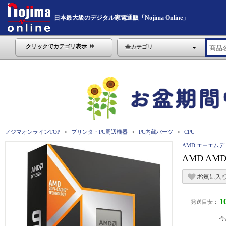
日本最大級のデジタル家電通販「Nojima Online」
クリックでカテゴリ表示
全カテゴリ
ノジマオンラインTOP
プリンタ・PC周辺機器
PC内蔵パーツ
CPU
AMD エーエムデ
AMD AMD C
1
発送目安：
今