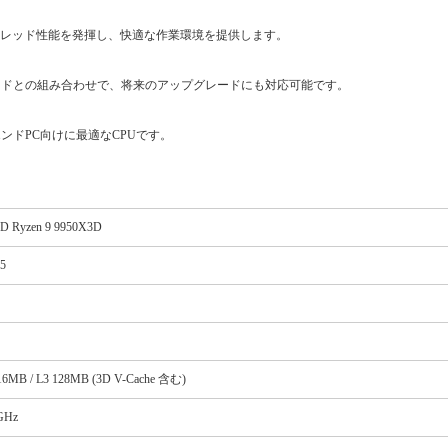
スレッド性能を発揮し、快適な作業環境を提供します。
ザーボードとの組み合わせで、将来のアップグレードにも対応可能です。
ンドPC向けに最適なCPUです。
 Ryzen 9 9950X3D
5
16MB / L3 128MB (3D V-Cache 含む)
GHz