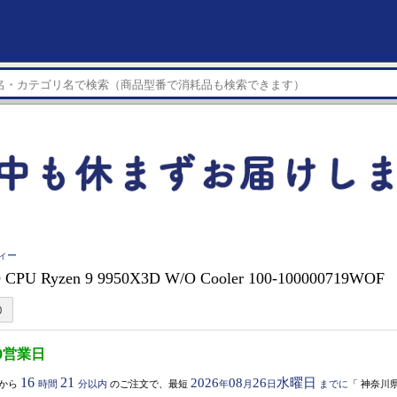
ィー
PU Ryzen 9 9950X3D W/O Cooler 100-100000719WOF
0営業日
16
21
2026
08
26
水曜日
から
時間
分以内
のご注文で、最短
年
月
日
までに
「
神奈川