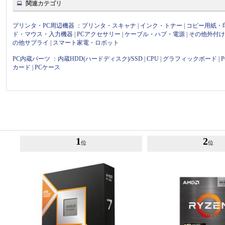
関連カテゴリ
プリンタ・PC周辺機器
：
プリンタ・スキャナ
|
インク・トナー
|
コピー用紙・
ド・マウス・入力機器
|
PCアクセサリー
|
ケーブル・ハブ・電源
|
その他外付
の他サプライ
|
スマート家電・ロボット
PC内蔵パーツ
：
内蔵HDD(ハードディスク)/SSD
|
CPU
|
グラフィックボード
|
カード
|
PCケース
1
2
位
位