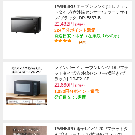
TWINBIRD オーブンレンジ[18L/フラッ
トタイプ/赤外線センサー/ミラーデザイ
ン/ブラック] DR-E857-B
22,432円
(税込)
224円分ポイント還元
発送目安：即納（在庫残りわずか）
(4件)
ツインバード オーブンレンジ[16L/フラ
ットタイプ/赤外線センサー/横開き/ブ
ラック] DR-E216B
21,660円
(税込)
1,083円分ポイント還元
発送目安：3週間
TWINBIRD 電子レンジ[20L/フラットタ
イプ/ミラーガラス/横開き/ブラック]