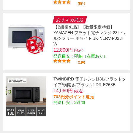
(5件)
おすすめ商品
【B級梱包品】【数量限定特価】
YAMAZEN フラット電子レンジ 23L ヘ
ルツフリー ホワイト JK-NERV-F023-
W
12,800円
(税込)
発送目安：即納（在庫あり）
(1件)
TWINBIRD 電子レンジ[18L/フラットタ
イプ/横開き/ブラック] DR-E268B
14,060円
(税込)
703円分ポイント還元
発送目安：3週間