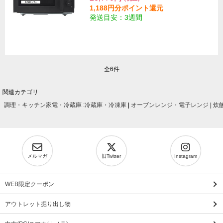
1,188円分ポイント還元
発送目安：3週間
全6件
関連カテゴリ
調理・キッチン家電・冷蔵庫
:
冷蔵庫・冷凍庫
|
オーブンレンジ・電子レンジ
|
炊
メルマガ
旧Twitter
Instagram
WEB限定クーポン
アウトレット掘り出し物