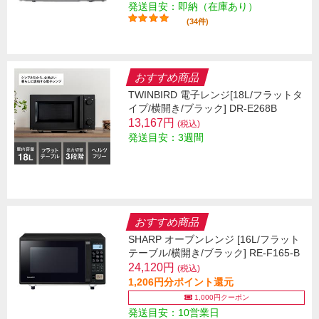
発送目安：即納（在庫あり）
(34件)
おすすめ商品
TWINBIRD 電子レンジ[18L/フラットタ
イプ/横開き/ブラック] DR-E268B
13,167円
(税込)
発送目安：3週間
おすすめ商品
SHARP オーブンレンジ [16L/フラット
テーブル/横開き/ブラック] RE-F165-B
24,120円
(税込)
1,206円分ポイント還元
1,000円クーポン
発送目安：10営業日