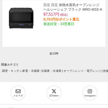
日立 日立 加熱水蒸気オーブンレンジ
ヘルシーシェフ ブラック MRO-W1E-K
97,517円
(税込)
9,751円分ポイント還元
発送目安：10営業日
全13件
関連カテゴリ
調理・キッチン家電・冷蔵庫
:
冷蔵庫・冷凍庫
|
オーブンレンジ・電子レンジ
|
炊
メルマガ
旧Twitter
Instagram