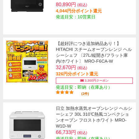
80,890円
(税込)
4,044円分ポイント還元
発送目安：10営業日
【超好評につき追加納品あり！】
HITACHI スチームオーブンレンジ ヘル
シーシェフ 〔27L/縦開き/フラット庫
内/ホワイト〕 MRO-F6CA-W
32,670円
(税込)
326円分ポイント還元
3,300円クーポン
発送目安：即納（在庫あり）
(2件)
日立 加熱水蒸気オーブンレンジ ヘルシ
ーシェフ 30L 310℃熱風コンベクショ
ンオーブン フロストホワイト MRO-
W1D-W
66,733円
(税込)
発送目安：即納（在庫あり）