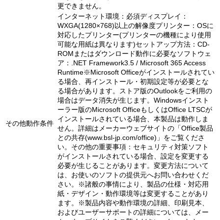
更できません。
インターネット環境：必須ディスプレイ：
WXGA(1280×768)以上の解像度プリンター：OSに
対応したプリンター(プリンターの機種により使用
可能な用紙は異なります)セットアップ方法：CD-
ROMまたはダウンロード動作に必要なソフトウェ
ア：.NET Framework3.5 / Microsoft 365 Access
Runtime※Microsoft Officeがインストールされてい
る場合、再インストール・初期設定等が必要とな
る場合があります。ストア版のOutlookをご利用の
場合はデータ消失が生じます。Windowsインスト
ーラー版のMicrosoft OfficeもしくはOffice LTSCが
インストールされている場合、本製品は動作しま
その他動作条件
せん。詳細はメーカーウェブサイトの「Office製品
との共存(www.bsl-jp.com/office)」をご覧くださ
い。その他の重要事項：セキュリティ対策ソフト
がインストールされている場合、設定を変更する
必要が生じることがあります。変更方法について
は、お使いのソフトの提供元へお問い合わせくだ
さい。※諸般の事情により、製品の仕様・対応用
紙・デザイン・動作環境等は変更することがあり
ます。※製品内容や動作環境の詳細、印刷見本、
およびユーザーサポートの詳細については、メー