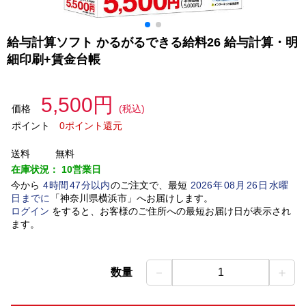
給与計算ソフト かるがるできる給料26 給与計算・明
細印刷+賃金台帳
5,500円
価格
(税込)
ポイント
0ポイント還元
送料
無料
在庫状況：
10営業日
今から
4
時間
47
分以内
のご注文で、最短
2026
年
08
月
26
日
水曜
日
までに
「
神奈川県横浜市
」
へお届けします。
ログイン
をすると、お客様のご住所への最短お届け日が表示され
ます。
－
＋
数量
1