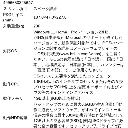
4996650325647
スペック項目
スペック詳細
PKGサイズ
187.0×47.0×227.0
(mm)
外装重量(g)
290
Windows 11 Home、Pro バージョン23H2、
24H2(日本語版)※Microsoftのサポートが終了した
バージョンは、動作保証対象外です。※OSのバー
ジョンに関する詳細はメーカーウェブサイトの
対応OS
「OS対応状況(www.bsl-jp.com/winos)」をご覧く
ださい。※OSの表示言語は「日本語」、国は「日
本」、地域設定は「日本語(日本)」、カレンダーは
「西暦(日本語)」で、ご使用ください。
OSのシステム要件を満たしたコンピューター
1.6GHz以上のインテルプロセッサまたはその互換
動作CPU
プロセッサ(2GHz以上を推奨)キーボードおよびマ
ウス等のポインティングデバイス
動作メモリ
4GB以上(8GB以上を推奨)
セットアップのために最大6.5GBの空き容量(「動
作に必要なソフトウェア」がすべてインストール
済みの場合は最小500MB)実行時に作業領域として
動作HDD容量
1GB以上の空き容量(SSDを推奨)※Cドライブに必
要な空き容量です。セットアップ先ドライブは変