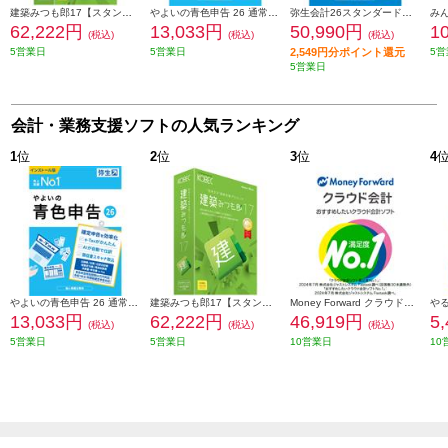
建築みつも郎17【スタンドアロン版】
やよいの青色申告 26 通常版
弥生会計26スタンダード通常版
62,222円
13,033円
50,990円
1
(税込)
(税込)
(税込)
5営業日
5営業日
2,549円分ポイント還元
5営
5営業日
会計・業務支援ソフトの人気ランキング
1
位
2
位
3
位
4
やよいの青色申告 26 通常版
建築みつも郎17【スタンドアロン版】
Money Forward クラウド会計 シリアルコード版（2025年）
13,033円
62,222円
46,919円
5
(税込)
(税込)
(税込)
5営業日
5営業日
10営業日
10