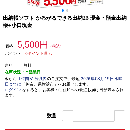
出納帳ソフト かるがるできる出納26 現金・預金出納
帳+小口現金
5,500円
価格
(税込)
ポイント
0ポイント還元
送料
無料
在庫状況：
5営業日
今から
1
時間
51
分以内
のご注文で、最短
2026
年
08
月
19
日
水曜
日
までに
「
神奈川県横浜市
」
へお届けします。
ログイン
をすると、お客様のご住所への最短お届け日が表示され
ます。
－
＋
数量
1