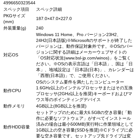
4996650323544
スペック項目
スペック詳細
PKGサイズ
187.0×47.0×227.0
(mm)
外装重量(g)
240
Windows 11 Home、Pro バージョン23H2、
24H2(日本語版)※Microsoftのサポートが終了した
バージョンは、動作保証対象外です。※OSのバー
ジョンに関する詳細はメーカーウェブサイトの
対応OS
「OS対応状況(www.bsl-jp.com/winos)」をご覧く
ださい。※OSの表示言語は「日本語」、国は「日
本」、地域設定は「日本語(日本)」、カレンダーは
「西暦(日本語)」で、ご使用ください。
OSのシステム要件を満たしたコンピューター
1.6GHz以上のインテルプロセッサまたはその互換
動作CPU
プロセッサ(2GHz以上を推奨)キーボードおよびマ
ウス等のポインティングデバイス
動作メモリ
4GB以上(8GB以上を推奨)
セットアップのために最大6.5GBの空き容量(「動
作に必要なソフトウェア」がすべてインストール
済みの場合は最小500MB)実行時に作業領域として
動作HDD容量
1GB以上の空き容量(SSDを推奨)※Cドライブに必
要な空き容量です。セットアップ先ドライブは変