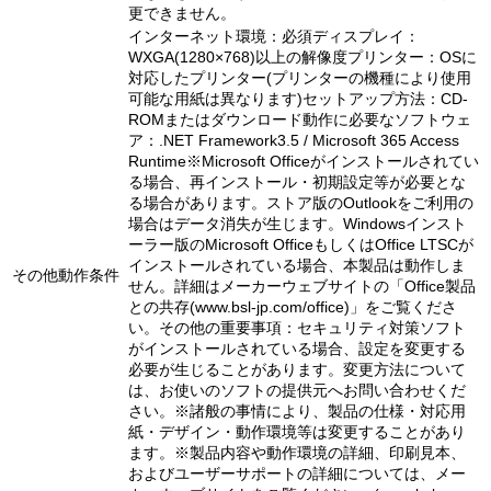
更できません。
インターネット環境：必須ディスプレイ：
WXGA(1280×768)以上の解像度プリンター：OSに
対応したプリンター(プリンターの機種により使用
可能な用紙は異なります)セットアップ方法：CD-
ROMまたはダウンロード動作に必要なソフトウェ
ア：.NET Framework3.5 / Microsoft 365 Access
Runtime※Microsoft Officeがインストールされてい
る場合、再インストール・初期設定等が必要とな
る場合があります。ストア版のOutlookをご利用の
場合はデータ消失が生じます。Windowsインスト
ーラー版のMicrosoft OfficeもしくはOffice LTSCが
インストールされている場合、本製品は動作しま
その他動作条件
せん。詳細はメーカーウェブサイトの「Office製品
との共存(www.bsl-jp.com/office)」をご覧くださ
い。その他の重要事項：セキュリティ対策ソフト
がインストールされている場合、設定を変更する
必要が生じることがあります。変更方法について
は、お使いのソフトの提供元へお問い合わせくだ
さい。※諸般の事情により、製品の仕様・対応用
紙・デザイン・動作環境等は変更することがあり
ます。※製品内容や動作環境の詳細、印刷見本、
およびユーザーサポートの詳細については、メー