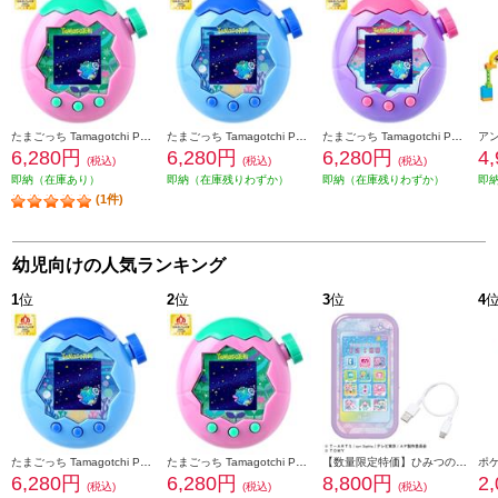
たまごっち Tamagotchi Paradise Pink Land（特典なし）
たまごっち Tamagotchi Paradise Blue Water（特典なし）＜＜おもちゃ大賞2025受賞＞＞
たまごっち Tamagotchi Paradise Purple Sky（特典なし）＜＜おもちゃ大賞2025受賞＞＞
6,280円
6,280円
6,280円
4
(税込)
(税込)
(税込)
即納（在庫あり）
即納（在庫残りわずか）
即納（在庫残りわずか）
即
(1件)
幼児向けの人気ランキング
1
位
2
位
3
位
4
たまごっち Tamagotchi Paradise Blue Water（特典なし）＜＜おもちゃ大賞2025受賞＞＞
たまごっち Tamagotchi Paradise Pink Land（特典なし）
【数量限定特価】ひみつのアイプリスマホR
6,280円
6,280円
8,800円
2
(税込)
(税込)
(税込)