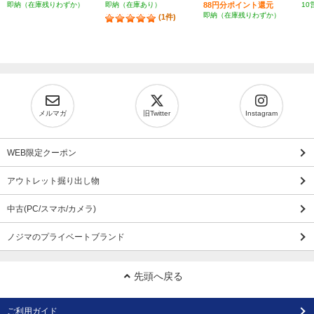
即納（在庫残りわずか）
即納（在庫あり）
88円分ポイント還元
10
即納（在庫残りわずか）
(1件)
メルマガ
旧Twitter
Instagram
WEB限定クーポン
アウトレット掘り出し物
中古(PC/スマホ/カメラ)
ノジマのプライベートブランド
先頭へ戻る
ご利用ガイド