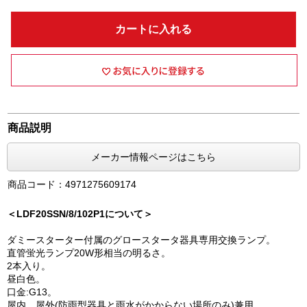
カートに入れる
商品説明
メーカー情報ページはこちら
商品コード：4971275609174
＜LDF20SSN/8/102P1について＞
ダミースターター付属のグロースタータ器具専用交換ランプ。
直管蛍光ランプ20W形相当の明るさ。
2本入り。
昼白色。
口金:G13。
屋内、屋外(防雨型器具と雨水がかからない場所のみ)兼用。