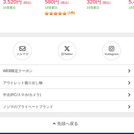
3,520円
580円
320円
5
(税込)
(税込)
(税込)
10営業日
10営業日
10営業日
10
(1件)
メルマガ
旧Twitter
Instagram
WEB限定クーポン
アウトレット掘り出し物
中古(PC/スマホ/カメラ)
ノジマのプライベートブランド
先頭へ戻る