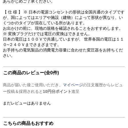
あらかじめご了承ください。
【 仕 様 】 ※ 日本の電源コンセントの形状は全国共通のタイプです
が、国によってはエリアや施設（建物）によって形状が異なり、い
くつかのタイプが混在している所があります。
お出かけの前に、現地の規格を確認されることをおすすめします。
※ 変換プラグだけでは電圧の変換はできません。
日本の電圧は１００Ｖで共通していますが、 世界各国の電圧は１１
０~２４０Ｖまでさまざまです。
お手持ちの電気製品の消費電力容量に合わせた変圧器をお持ちくだ
さい。
この商品のレビュー(全0件)
商品が届いた後ご使用いただき、
マイページ
の注文履歴からレビュ
ー投稿＆採用されると
10円分ポイント
進呈
まだレビューはありません
こちらの商品もおすすめ