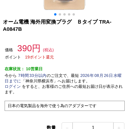
オーム電機 海外用変換プラグ Ｂタイプ TRA-
A0847B
390円
価格
(税込)
ポイント
19ポイント還元
在庫状況：
10営業日
今から
7
時間
33
分以内
のご注文で、最短
2026
年
08
月
26
日
水曜
日
までに
「
神奈川県横浜市
」
へお届けします。
ログイン
をすると、お客様のご住所への最短お届け日が表示され
ます。
日本の電気製品を海外で使う為のアダプターです
－
＋
数量
1