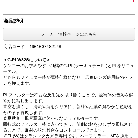
商品説明
メーカー情報ページはこちら
商品コード：4961607482148
＜C-PLW82Sについて＞
ケンコーのお求めやすい価格のC-PL(サーキュラーPL)とPLをリニュ
ーアル。
どちらもフィルター枠が薄枠仕様になり、広角レンズ使用時のケラ
レを抑えます。
PLフィルターは不要な反射光を取り除くことで、被写体の色彩を鮮
やかに写し出します。
青空を濃くし、清流や海をクリアに、新緑や紅葉の鮮やかな色彩を
そのまま再現します。
春夏秋冬、風景写真に欠かせないフィルターです。
回転式のフィルター枠に入っており、前側の枠を少しずつ回転させ
ることで、反射の取れ具合をコントロールできます。
※PL(W)はクラシックカメラ専用です。ハーフミラー、AFを採用し