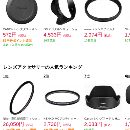
CANON レンズダストキャップ RF II DUST-RFII
OMデジタルソリューションズ レンズフード LH-66D
marumi レンズフィルター DHG スーパーレンズプロテクト(N) 40.5mm ブラック 40_5MM-B-DHG-SLP
572円
4,533円
2,974円
1
(税込)
(税込)
(税込)
57円分ポイント還元
10営業日
10営業日
10
未定（入荷次第お届け）
レンズアクセサリーの人気ランキング
1
位
2
位
3
位
4
Nikon 高性能保護フィルター ARCREST II PROTECTION FILTER 95mm ARII-PF95 AR2PF95
KENKO MCプロテクターNEO 77mm径 MC-NEO77
Canon レンズフード L-HOODEW73C
26,050円
2,736円
2,083円
1
(税込)
(税込)
(税込)
5営業日