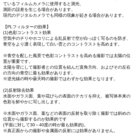
ているフィルムカメラに使用すると測光、
測距の誤差を生じる場合があります。
現代のデジタルカメラでも同様の現象が起きる場合があります。
【PLフィルターの効果】
(1)色彩コントラスト効果
空気中のチリやホコリによる乱反射で空が白っぽく写るのを防ぎ、
青空をより濃く表現して白い雲とのコントラストを高めます。
※青空を配した風景で色彩コントラストを高める撮影では太陽の位
置が重要です。
太陽を背にして撮影者との位置を結んだ直角方向、およびその左右
の方向の青空に最も効果があります。
※逆光線の時や曇天時の撮影ではわずかな効果となります。
(2)反射除去効果
水面やガラス面、葉や花びらの表面のテカリを抑え、被写体本来の
色彩を鮮やかに写し出します。
※水面やガラス面、葉などの表面の反射を取り除く撮影では斜めの
位置から撮影するのが効果的です
(平面に対して30～40度の時が最も効果的)。
※真正面からの撮影や金属面の反射には効果がありません。