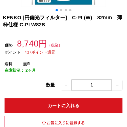
KENKO [円偏光フィルター] C-PL(W) 82mm 薄
枠仕様 C-PLW82S
8,740円
価格
(税込)
ポイント
437ポイント還元
送料
無料
在庫状況：
2ヶ月
－
＋
数量
1
カートに入れる