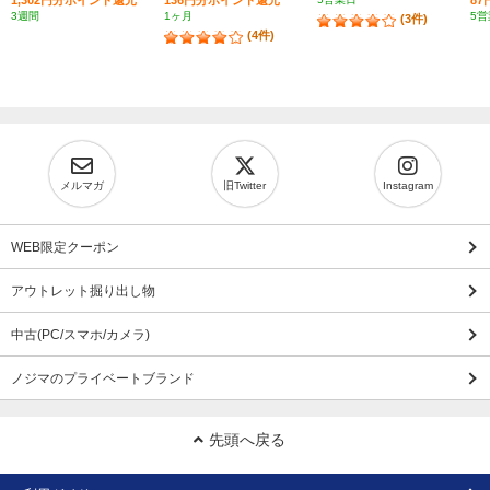
1,302円分ポイント還元
136円分ポイント還元
8
3週間
1ヶ月
5営
(3件)
(4件)
メルマガ
旧Twitter
Instagram
WEB限定クーポン
アウトレット掘り出し物
中古(PC/スマホ/カメラ)
ノジマのプライベートブランド
先頭へ戻る