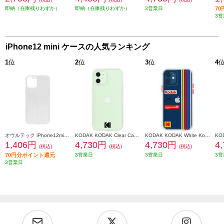
即納（在庫残りわずか）
即納（在庫残りわずか）
3営業日
7
3営
iPhone12 mini ケースの人気ランキング
1
位
2
位
3
位
4
オウルテック iPhone12mini専用 360度全面保護のフルカバーケース OWL-CVIC5411-CL
KODAK KODAK Clear Case with Logo for iPhone 12 mini CM044832
KODAK KODAK White Kodachrome Super 8 for iPhone 12 mini CM044834
1,406円
4,730円
4,730円
4
(税込)
(税込)
(税込)
70円分ポイント還元
3営業日
3営業日
3営
3営業日