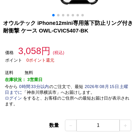
オウルテック iPhone12mini専用落下防止リング付き
耐衝撃 ケース OWL-CVIC5407-BK
3,058円
価格
(税込)
ポイント
0ポイント還元
送料
無料
在庫状況：
3営業日
今から
0
時間
33
分以内
のご注文で、最短
2026
年
08
月
15
日
土曜
日
までに
「
神奈川県横浜市
」
へお届けします。
ログイン
をすると、お客様のご住所への最短お届け日が表示され
ます。
－
＋
数量
1