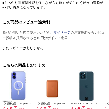
■しっかり耐衝撃性能を保ちながらも側面が柔らかく端末の着脱がし
やすい構造になっています。
この商品のレビュー(全0件)
商品が届いた後ご使用いただき、
マイページ
の注文履歴からレビュ
ー投稿＆採用されると
10円分ポイント
進呈
まだレビューはありません
こちらの商品もおすすめ
【B級梱包品】 Apple iPhone16plus クリアケース Magsafe対応 MA7D4FE-A
【B級梱包品】 Apple MagSafe対応iPhoneファインウーブンウォレット（フォックスオレンジ） MGH64FEA
KODAK KODAK Clear Case with Logo for iPhone 12/Pro CM044824
2,700円
4,400円
4,730円
1
(税込)
(税込)
(税込)