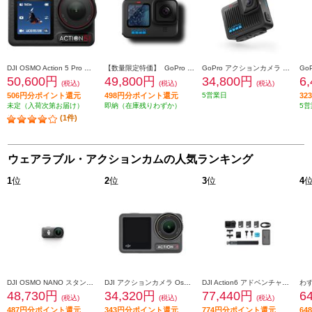
DJI OSMO Action 5 Pro スタンダードコンボ OA5P01
【数量限定特価】 GoPro アクションカメラ GoPro HERO11 Black クリエーターエディション CHDFB-111-JP
GoPro アクションカメラ GoPro HERO CHDHF131
50,600円
49,800円
34,800円
6
(税込)
(税込)
(税込)
506円分ポイント還元
498円分ポイント還元
5営業日
3
未定（入荷次第お届け）
即納（在庫残りわずか）
5営
(1件)
ウェアラブル・アクションカムの人気ランキング
1
位
2
位
3
位
4
DJI OSMO NANO スタンダードコンボ（128GB） ONWA03
DJI アクションカメラ Osmo Action 4 スタンダードコンボ CA2039
DJI Action6 アドベンチャーコンボ OA6J02
48,730円
34,320円
77,440円
6
(税込)
(税込)
(税込)
487円分ポイント還元
343円分ポイント還元
774円分ポイント還元
6