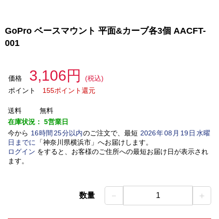
GoPro ベースマウント 平面&カーブ各3個 AACFT-
001
3,106円
価格
(税込)
ポイント
155ポイント還元
送料
無料
在庫状況：
5営業日
今から
16
時間
25
分以内
のご注文で、最短
2026
年
08
月
19
日
水曜
日
までに
「
神奈川県横浜市
」
へお届けします。
ログイン
をすると、お客様のご住所への最短お届け日が表示され
ます。
－
＋
数量
1