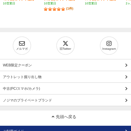
10営業日
10営業日
10営業日
2ヶ
(1件)
メルマガ
旧Twitter
Instagram
WEB限定クーポン
アウトレット掘り出し物
中古(PC/スマホ/カメラ)
ノジマのプライベートブランド
先頭へ戻る