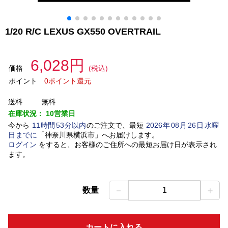
1/20 R/C LEXUS GX550 OVERTRAIL
6,028円
価格
(税込)
ポイント
0ポイント還元
送料
無料
在庫状況：
10営業日
今から
11
時間
53
分以内
のご注文で、最短
2026
年
08
月
26
日
水曜
日
までに
「
神奈川県横浜市
」
へお届けします。
ログイン
をすると、お客様のご住所への最短お届け日が表示され
ます。
－
＋
数量
1
カートに入れる