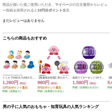
商品が届いた後ご使用いただき、
マイページ
の注文履歴からレビュ
ー投稿＆採用されると
10円分ポイント
進呈
まだレビューはありません
こちらの商品もおすすめ
トミカ TOMICA TUNES DORAEMON CHARACTERS Vol.1
【数量限定特価】星のカービィ チェンジ!コピー能力 アーティスト&コック
仮面ライダーゼッツ DXライダーカプセムセット03
1,280円
980円
1,580円
5
(税込)
(税込)
(税込)
12円分ポイント還元
9円分ポイント還元
即納（在庫残りわずか）
即
即納（在庫あり）
即納（在庫残りわずか）
男の子に人気のおもちゃ・知育玩具の人気ランキング