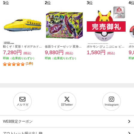
1
位
2
位
3
位
4
動くぞ！変形！ギガデカドクターイエロー
仮面ライダーゼッツ 変身ベルト DXロードインヴォーカー&ブレイカムブレイカーセット
ポケモン ぴょこぷにゅ ピカチュウ＜＜おもちゃ大賞2025受賞＞＞
7,280円
9,880円
1,580円
9
(税込)
(税込)
(税込)
即納（在庫残りわずか）
即納（在庫残りわずか）
即
(1件)
メルマガ
旧Twitter
Instagram
WEB限定クーポン
アウトレット掘り出し物