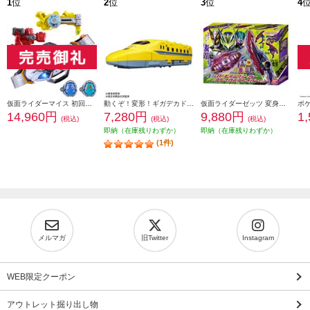
1
位
2
位
3
位
4
仮面ライダーマイス 初回生産限定 変身ベルト DXマイスドライバー スペシャルなりきりセット
動くぞ！変形！ギガデカドクターイエロー
仮面ライダーゼッツ 変身ベルト DXロードインヴォーカー&ブレイカムブレイカーセット
14,960円
7,280円
9,880円
1
(税込)
(税込)
(税込)
即納（在庫残りわずか）
即納（在庫残りわずか）
(1件)
メルマガ
旧Twitter
Instagram
WEB限定クーポン
アウトレット掘り出し物