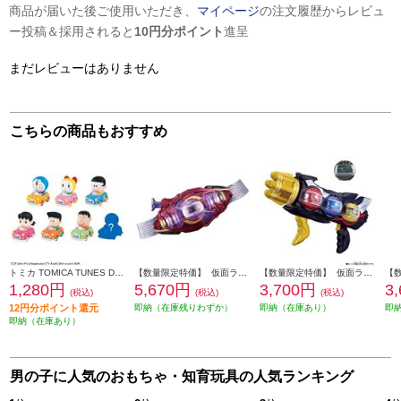
商品が届いた後ご使用いただき、
マイページ
の注文履歴からレビュ
ー投稿＆採用されると
10円分ポイント
進呈
まだレビューはありません
こちらの商品もおすすめ
トミカ TOMICA TUNES DORAEMON CHARACTERS Vol.1
【数量限定特価】 仮面ライダーゼッツ 変身ベルト DXロードインヴォーカー
【数量限定特価】 仮面ライダーゼッツ DXトリプルゼッツァー
1,280円
5,670円
3,700円
3
(税込)
(税込)
(税込)
12円分ポイント還元
即納（在庫残りわずか）
即納（在庫あり）
即
即納（在庫あり）
男の子に人気のおもちゃ・知育玩具の人気ランキング