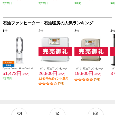
5営業日
5営業日
3週間
3週
石油ファンヒーター・石油暖房の人気ランキング
1
位
2
位
3
位
4
Dyson Dyson Hot+Cool HF1 [ホット＆クール/ホワイト シルバー] AM15WS
コロナ 石油ファンヒーター[STシリーズ]【15～20畳用/7.2Lタンク/日本製/エコモード/パールホワイト】 FH-ST5723BY-W
コロナ 石油ファンヒーター SRシリーズ 9～12畳用 5Lタンク 日本製 リモコン シャンパンゴールド FH-SR3323Y-N
51,472円
26,800円
19,800円
3
(税込)
(税込)
(税込)
5営業日
1,340円分ポイント還元
(3件)
(3件)