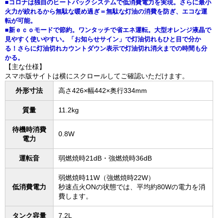
■コロナは独自のヒートバックシステムで低消費電力を実現。さらに最小
火力が絞れるから無駄な暖め過ぎ＝無駄な灯油の消費を防ぎ、エコな運
転が可能。
■新ｅｃｏモードで節約。ワンタッチで省エネ運転。大型オレンジ液晶で
見やすく使いやすい。「お知らせサイン」で灯油切れもひと目で分か
る！さらに灯油切れカウントダウン表示で灯油切れ消火までの時間も分
かる。
【主な仕様】
スマホ版サイトは横にスクロールしてご確認いただけます。
外形寸法
高さ426×幅442×奥行334mm
質量
11.2kg
待機時消費
0.8W
電力
運転音
弱燃焼時21dB・強燃焼時36dB
弱燃焼時11W（強燃焼時22W）
低消費電力
秒速点火ONの状態では、平均約80Wの電力を消
費します。
タンク容量
7.2L