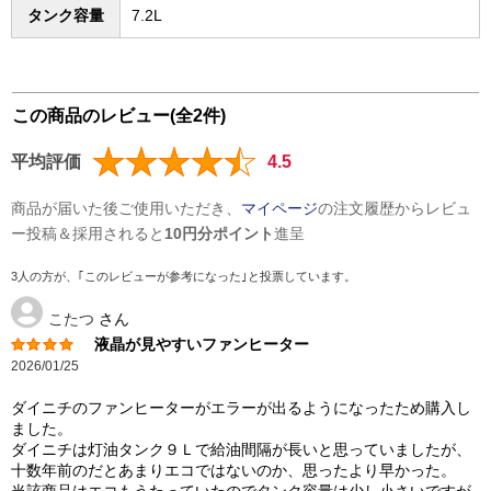
タンク容量
7.2L
この商品のレビュー(全2件)
平均評価
4.5
商品が届いた後ご使用いただき、
マイページ
の注文履歴からレビュ
ー投稿＆採用されると
10円分ポイント
進呈
3人の方が、｢このレビューが参考になった｣と投票しています。
こたつ
さん
液晶が見やすいファンヒーター
2026/01/25
ダイニチのファンヒーターがエラーが出るようになったため購入し
ました。
ダイニチは灯油タンク９Ｌで給油間隔が長いと思っていましたが、
十数年前のだとあまりエコではないのか、思ったより早かった。