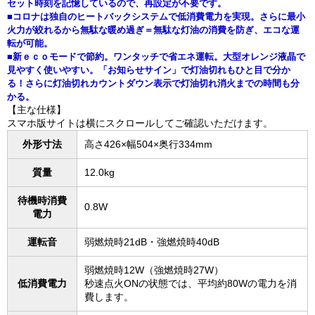
セット時刻を記憶しているので、再設定が不要です。
■コロナは独自のヒートバックシステムで低消費電力を実現。さらに最小
火力が絞れるから無駄な暖め過ぎ＝無駄な灯油の消費を防ぎ、エコな運
転が可能。
■新ｅｃｏモードで節約。ワンタッチで省エネ運転。大型オレンジ液晶で
見やすく使いやすい。「お知らせサイン」で灯油切れもひと目で分か
る！さらに灯油切れカウントダウン表示で灯油切れ消火までの時間も分
かる。
【主な仕様】
スマホ版サイトは横にスクロールしてご確認いただけます。
外形寸法
高さ426×幅504×奥行334mm
質量
12.0kg
待機時消費
0.8W
電力
運転音
弱燃焼時21dB・強燃焼時40dB
弱燃焼時12W（強燃焼時27W）
低消費電力
秒速点火ONの状態では、平均約80Wの電力を消
費します。