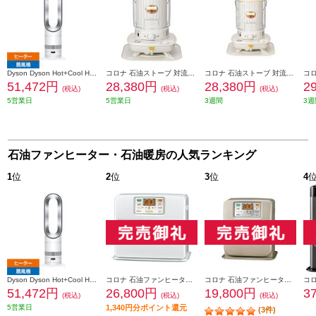
Dyson Dyson Hot+Cool HF1 [ホット＆クール/ホワイト シルバー] AM15WS
コロナ 石油ストーブ 対流式 SLシリーズ 13～18畳用 タンク容量6.0L 日本製 ホワイト SL-5124-W
コロナ 石油ストーブ 対流式 SLシリーズ 13～18畳用 タンク容量6.0L 日本製 グッドデザイン ホワイト SL-5125-W
51,472円
28,380円
28,380円
2
(税込)
(税込)
(税込)
5営業日
5営業日
3週間
3週
石油ファンヒーター・石油暖房の人気ランキング
1
位
2
位
3
位
4
Dyson Dyson Hot+Cool HF1 [ホット＆クール/ホワイト シルバー] AM15WS
コロナ 石油ファンヒーター[STシリーズ]【15～20畳用/7.2Lタンク/日本製/エコモード/パールホワイト】 FH-ST5723BY-W
コロナ 石油ファンヒーター SRシリーズ 9～12畳用 5Lタンク 日本製 リモコン シャンパンゴールド FH-SR3323Y-N
51,472円
26,800円
19,800円
3
(税込)
(税込)
(税込)
5営業日
1,340円分ポイント還元
(3件)