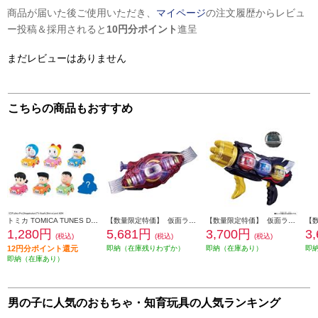
商品が届いた後ご使用いただき、
マイページ
の注文履歴からレビュ
ー投稿＆採用されると
10円分ポイント
進呈
まだレビューはありません
こちらの商品もおすすめ
トミカ TOMICA TUNES DORAEMON CHARACTERS Vol.1
【数量限定特価】 仮面ライダーゼッツ 変身ベルト DXロードインヴォーカー
【数量限定特価】 仮面ライダーゼッツ DXトリプルゼッツァー
1,280円
5,681円
3,700円
3
(税込)
(税込)
(税込)
12円分ポイント還元
即納（在庫残りわずか）
即納（在庫あり）
即
即納（在庫あり）
男の子に人気のおもちゃ・知育玩具の人気ランキング