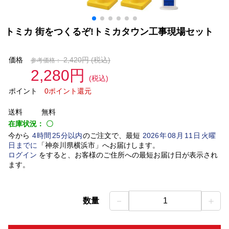
トミカ 街をつくるぞ!トミカタウン工事現場セット
価格
2,420円
(税込)
参考価格：
2,280円
(税込)
ポイント
0ポイント還元
送料
無料
在庫状況：
〇
今から
4
時間
25
分以内
のご注文で、最短
2026
年
08
月
11
日
火曜
日
までに
「
神奈川県横浜市
」
へお届けします。
ログイン
をすると、お客様のご住所への最短お届け日が表示され
ます。
－
＋
数量
1