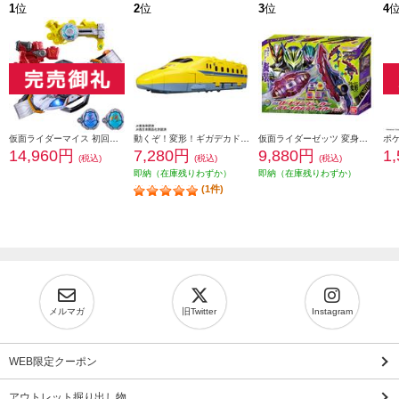
1
位
2
位
3
位
4
仮面ライダーマイス 初回生産限定 変身ベルト DXマイスドライバー スペシャルなりきりセット
動くぞ！変形！ギガデカドクターイエロー
仮面ライダーゼッツ 変身ベルト DXロードインヴォーカー&ブレイカムブレイカーセット
14,960円
7,280円
9,880円
1
(税込)
(税込)
(税込)
即納（在庫残りわずか）
即納（在庫残りわずか）
(1件)
メルマガ
旧Twitter
Instagram
WEB限定クーポン
アウトレット掘り出し物