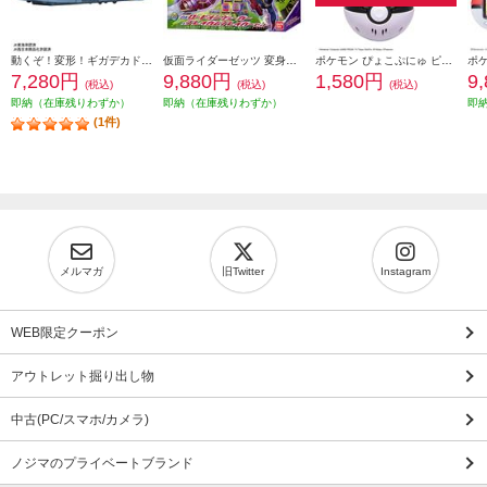
動くぞ！変形！ギガデカドクターイエロー
仮面ライダーゼッツ 変身ベルト DXロードインヴォーカー&ブレイカムブレイカーセット
ポケモン ぴょこぷにゅ ピカチュウ＜＜おもちゃ大賞2025受賞＞＞
7,280円
9,880円
1,580円
9
(税込)
(税込)
(税込)
即納（在庫残りわずか）
即納（在庫残りわずか）
即
(1件)
メルマガ
旧Twitter
Instagram
WEB限定クーポン
アウトレット掘り出し物
中古(PC/スマホ/カメラ)
ノジマのプライベートブランド