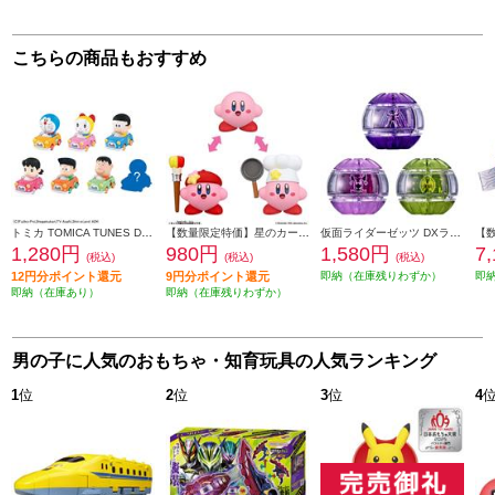
こちらの商品もおすすめ
トミカ TOMICA TUNES DORAEMON CHARACTERS Vol.1
【数量限定特価】星のカービィ チェンジ!コピー能力 アーティスト&コック
仮面ライダーゼッツ DXライダーカプセムセット03
1,280円
980円
1,580円
7
(税込)
(税込)
(税込)
12円分ポイント還元
9円分ポイント還元
即納（在庫残りわずか）
即
即納（在庫あり）
即納（在庫残りわずか）
男の子に人気のおもちゃ・知育玩具の人気ランキング
1
位
2
位
3
位
4