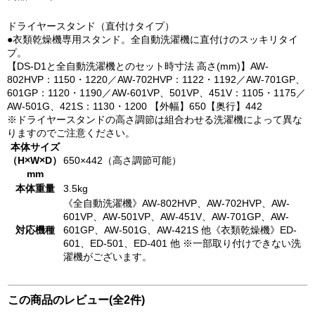
ドライヤースタンド（直付けタイプ）
●衣類乾燥機専用スタンド。全自動洗濯機に直付けのスッキリタイ
プ。
【DS-D1と全自動洗濯機とのセット時寸法 高さ(mm)】AW-
802HVP：1150・1220／AW-702HVP：1122・1192／AW-701GP、
601GP：1120・1190／AW-601VP、501VP、451V：1105・1175／
AW-501G、421S：1130・1200 【外幅】650【奥行】442
※ドライヤースタンドの高さ調節は組合わせる洗濯機によって異な
りますのでご注意ください。
本体サイズ
（H×W×D）
650×442（高さ調節可能）
mm
本体重量
3.5kg
《全自動洗濯機》AW-802HVP、AW-702HVP、AW-
601VP、AW-501VP、AW-451V、AW-701GP、AW-
対応機種
601GP、AW-501G、AW-421S 他《衣類乾燥機》ED-
601、ED-501、ED-401 他 ※一部取り付けできない洗
濯機がございます。
この商品のレビュー(全2件)