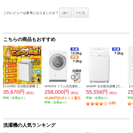
このレビューは参考になりましたか？
はい
いいえ
こちらの商品もおすすめ
ELSONIC 全自動洗濯機【洗濯6kg/洗剤自動投入機能付き/ホワイト】 ESM-L60ADD
HITACHI ドラム式洗濯乾燥機 ビッグドラム 【左開き/洗濯13kg/乾燥7kg/ホワイト】 ★大型配送対象商品 BD-SX130ML-W
SHARP 全自動洗濯機 [穴なし槽シリーズ 大物洗いに安心]【洗濯7kg/ホワイト】 ES-GE7K-W
35,670円
258,000円
55,556円
2
(税込)
(税込)
(税込)
即納（在庫あり）
25,800円分ポイント還元
即納（在庫あり）
即
即納（在庫あり）
(1件)
洗濯機の人気ランキング