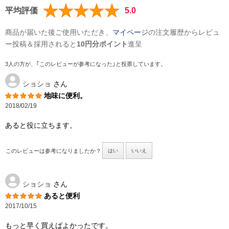
平均評価
5.0
商品が届いた後ご使用いただき、
マイページ
の注文履歴からレビュ
ー投稿＆採用されると
10円分ポイント
進呈
3人の方が、｢このレビューが参考になった｣と投票しています。
ショショ
さん
地味に便利。
2018/02/19
あると役に立ちます。
このレビューは参考になりましたか？
はい
いいえ
ショショ
さん
あると便利
2017/10/15
もっと早く買えばよかったです。