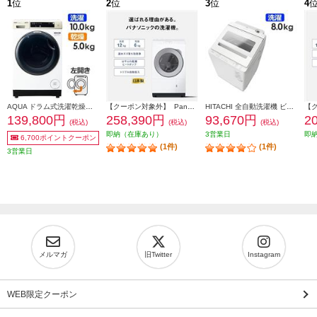
1
位
2
位
3
位
4
AQUA ドラム式洗濯乾燥機 洗濯10kg 乾燥5kg 左開き ホワイト ★大型配送対象商品 AQW-DM10R-LW
【クーポン対象外】 Panasonic ドラム式洗濯乾燥機 左開き マットホワイト ★大型配送対象商品 NA-LX127EL-W
HITACHI 全自動洗濯機 ビートウォッシュ[洗濯8kg/ホワイト］★大型配送対象商品 BW-V80M-W
139,800円
258,390円
93,670円
2
(税込)
(税込)
(税込)
即納（在庫あり）
3営業日
即
6,700ポイントクーポン
(1件)
(1件)
3営業日
メルマガ
旧Twitter
Instagram
WEB限定クーポン