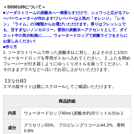
＜SSS0109について＞
■ソーダストリームの炭酸水へ一滴垂らすだけで、シュワっと広がるフレ
ーバーウォーターが作れます!フレーバーは人気の「オレンジ」「レモ
ン」「ライム」の3種類からお選びいただけます。香りはフレッシュで
も、甘すぎないノンカロリー。普段の炭酸水へアクセントとして、ダイ
エット中の気分転換に……。ウォータードロップで炭酸ライフをさらに
お楽しみください!
■作り方
1. ソーダストリームで作った炭酸水1Lに対し、およそ小さじ1/2の
ウォータードロップを専用ボトルへ入れてください。 2. ふたを閉め
フレーバーが行き届くようにゆっくりボトルを振ってください。 3.
そのままグラスなどへ注いでお召し上がりいただけます。
【主な仕様】
スマホ版サイトは横にスクロールしてご確認いただけます。
商品詳細
内容
ウォータードロップ40ml (炭酸水約20リットル分)x 1
グリセリン55%、 プロピレングリコール44.2%、香料
成分
0.8%