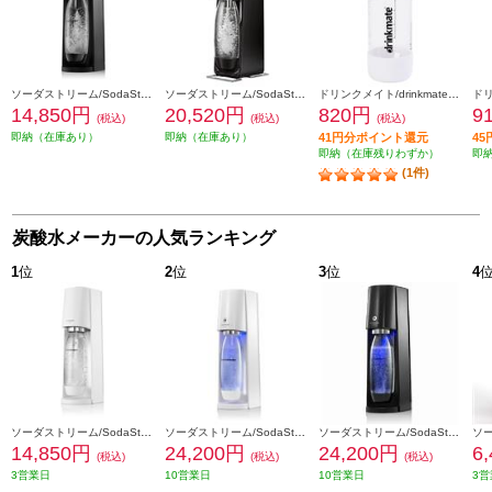
ソーダストリーム/SodaStream ソーダストリーム TERRA(テラ) スターターキット【炭酸水メーカー/ブラック】 SSM1101
ソーダストリーム/SodaStream 炭酸水メーカー Source v3（ソース v3） スターターキット ブラック SSM1063
ドリンクメイト/drinkmate 専用ボトルSサイズホワイト DRM0021
14,850円
20,520円
820円
9
(税込)
(税込)
(税込)
即納（在庫あり）
即納（在庫あり）
41円分ポイント還元
4
即納（在庫残りわずか）
即
(1件)
炭酸水メーカーの人気ランキング
1
位
2
位
3
位
4
ソーダストリーム/SodaStream ソーダストリーム TERRA(テラ) スターターキット【炭酸水メーカー/ホワイト】 SSM1100
ソーダストリーム/SodaStream ソーダストリーム E-TERRA(E-テラ) スターターキット【炭酸水メーカー/ホワイト】 SSM1098
ソーダストリーム/SodaStream ソーダストリーム E-TERRA(E-テラ) スターターキット【炭酸水メーカー/ブラック】 SSM1099
14,850円
24,200円
24,200円
6
(税込)
(税込)
(税込)
3営業日
10営業日
10営業日
3営