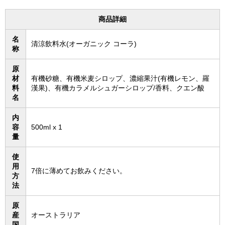
商品詳細
名
清涼飲料水(オーガニック コーラ)
称
原
材
有機砂糖、有機米麦シロップ、濃縮果汁(有機レモン、羅
料
漢果)、有機カラメルシュガーシロップ/香料、クエン酸
名
内
容
500ml x 1
量
使
用
7倍に薄めてお飲みください。
方
法
原
産
オーストラリア
国