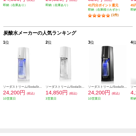
即納（在庫あり）
即納（在庫あり）
41円分ポイント還元
4
即納（在庫残りわずか）
即
(1件)
炭酸水メーカーの人気ランキング
1
位
2
位
3
位
4
ソーダストリーム/SodaStream ソーダストリーム E-TERRA(E-テラ) スターターキット【炭酸水メーカー/ホワイト】 SSM1098
ソーダストリーム/SodaStream ソーダストリーム TERRA(テラ) スターターキット【炭酸水メーカー/ホワイト】 SSM1100
ソーダストリーム/SodaStream ソーダストリーム E-TERRA(E-テラ) スターターキット【炭酸水メーカー/ブラック】 SSM1099
24,200円
14,850円
24,200円
4
(税込)
(税込)
(税込)
10営業日
3営業日
10営業日
即