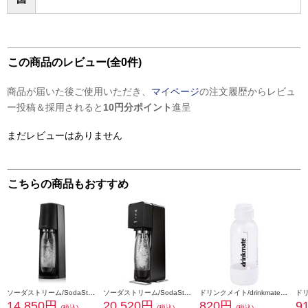
この商品のレビュー(全0件)
商品が届いた後ご使用いただき、
マイページ
の注文履歴からレビュ
ー投稿＆採用されると
10円分ポイント
進呈
まだレビューはありません
こちらの商品もおすすめ
ソーダストリーム/SodaStream ソーダストリーム TERRA(テラ) スターターキット【炭酸水メーカー/ブラック】 SSM1101
ソーダストリーム/SodaStream 炭酸水メーカー Source v3（ソース v3） スターターキット ブラック SSM1063
ドリンクメイト/drinkmate 専用ボトルSサイズホワイト DRM0021
14,850円
20,520円
820円
9
(税込)
(税込)
(税込)