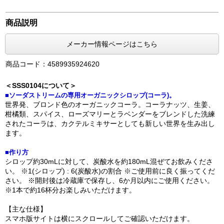
商品説明
メーカー情報ページはこちら
商品コード：4589935924620
＜SSS0104について＞
■ソーダストリームの専用オーガニックシロップ(コーラ)。
世界発、ブロンド色のオーガニックコーラ。コーラナッツ、生姜、
柑橘類、スパイス、ローズマリーとラベンダーをブレンドした洗練
されたコーラは、カクテルミキサーとしても新しい世界を生み出し
ます。
■作り方
シロップ約30mLに対して、炭酸水を約180mL混ぜてお飲みくださ
い。 ※1(シロップ) : 6(炭酸水)の割合 ※ご使用前に良く振ってくだ
さい。 ※開封後は冷蔵庫で保存し、6か月以内にご使用ください。
※1本で約16杯分お楽しみいただけます。
【主な仕様】
スマホ版サイトは横にスクロールしてご確認いただけます。