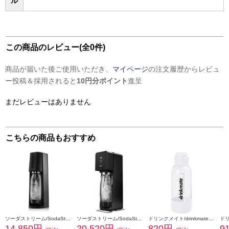
ル
この商品のレビュー(全0件)
商品が届いた後ご使用いただき、
マイページ
の注文履歴からレビュ
ー投稿＆採用されると
10円分ポイント
進呈
まだレビューはありません
こちらの商品もおすすめ
ソーダストリーム/SodaStream ソーダストリーム TERRA(テラ) スターターキット【炭酸水メーカー/ブラック】 SSM1101
ソーダストリーム/SodaStream 炭酸水メーカー Source v3（ソース v3） スターターキット ブラック SSM1063
ドリンクメイト/drinkmate 専用ボトルSサイズホワイト DRM0021
14,850円
20,520円
820円
9