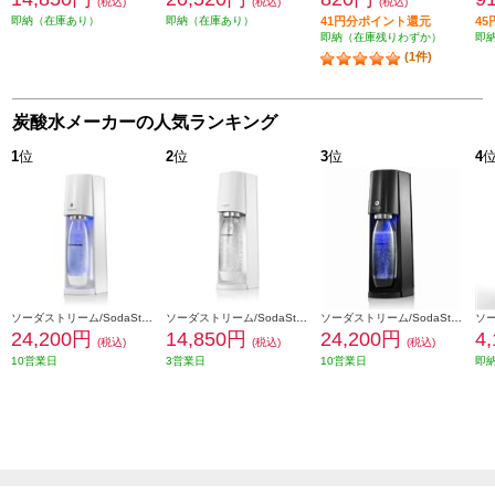
(税込)
(税込)
(税込)
即納（在庫あり）
即納（在庫あり）
41円分ポイント還元
4
即納（在庫残りわずか）
即
(1件)
炭酸水メーカーの人気ランキング
1
位
2
位
3
位
4
ソーダストリーム/SodaStream ソーダストリーム E-TERRA(E-テラ) スターターキット【炭酸水メーカー/ホワイト】 SSM1098
ソーダストリーム/SodaStream ソーダストリーム TERRA(テラ) スターターキット【炭酸水メーカー/ホワイト】 SSM1100
ソーダストリーム/SodaStream ソーダストリーム E-TERRA(E-テラ) スターターキット【炭酸水メーカー/ブラック】 SSM1099
24,200円
14,850円
24,200円
4
(税込)
(税込)
(税込)
10営業日
3営業日
10営業日
即