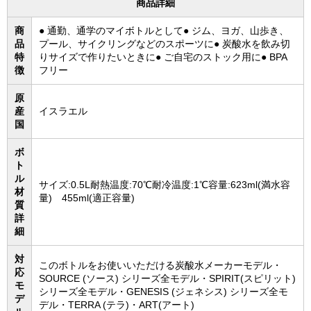
商品詳細
商
● 通勤、通学のマイボトルとして● ジム、ヨガ、山歩き、
品
プール、サイクリングなどのスポーツに● 炭酸水を飲み切
特
りサイズで作りたいときに● ご自宅のストック用に● BPA
徴
フリー
原
産
イスラエル
国
ボ
ト
ル
サイズ:0.5L耐熱温度:70℃耐冷温度:1℃容量:623ml(満水容
材
量) 455ml(適正容量)
質
詳
細
対
このボトルをお使いいただける炭酸水メーカーモデル・
応
SOURCE (ソース) シリーズ全モデル・SPIRIT(スピリット)
モ
シリーズ全モデル・GENESIS (ジェネシス) シリーズ全モ
デ
デル・TERRA (テラ)・ART(アート)