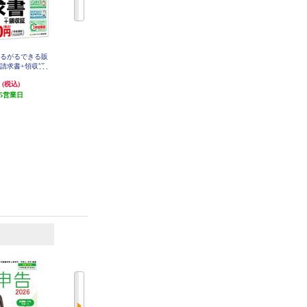
かるがるできる販
在庫管理ソフト かるがるできる在
弥生会計26プロフェッショナル通
・請求書+領収証
庫26 シリアル版
常版
円
8,800円
90,610円
(税込)
(税込)
(税込)
5営業日
発送目安:
10営業日
4,530円分ポイント還元
発送目安:
10営業日
6
7
位
位
位