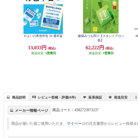
やよいの青色申告 26 通常版
建築みつも郎17【スタンドアロン
M
版】
13,033円
62,222円
(税込)
(税込)
発送目安:
5営業日
発送目安:
5営業日
商品説明
レビュー投稿・評価(0件)
延長保証
発送目安
商品コード：
4582723973237
メーカー情報ページ
商品が届いた後ご使用いただき、
マイページ
の注文履歴からレビュー投稿＆