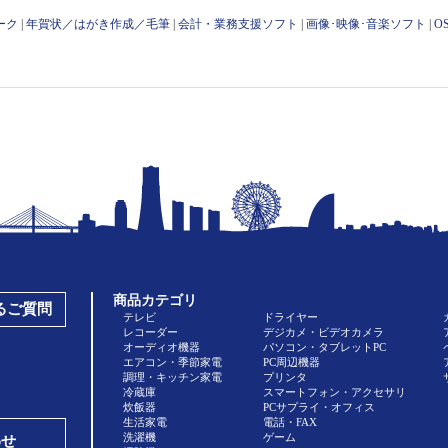
ーク
|
年賀状／はがき作成／毛筆
|
会計・業務支援ソフト
|
画像･映像･音楽ソフト
|
O
商品カテゴリ
あるご質問
テレビ
ドライヤー
レコーダー
デジカメ・ビデオカメラ
オーディオ機器
パソコン・タブレットPC
エアコン・季節家電
PC周辺機器
調理・キッチン家電
プリンタ
冷蔵庫
スマートフォン・アクセサリ
炊飯器
PCサプライ・オフィス
生活家電
電話・FAX
洗濯機
ゲーム
わせ