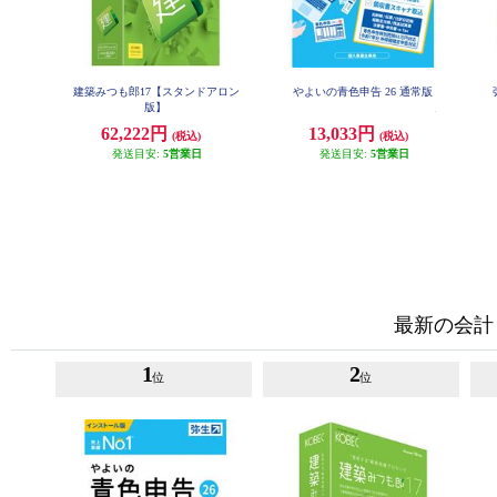
建築みつも郎17【スタンドアロン
やよいの青色申告 26 通常版
版】
62,222円
13,033円
(税込)
(税込)
発送目安:
5営業日
発送目安:
5営業日
最新の会計
1
2
位
位