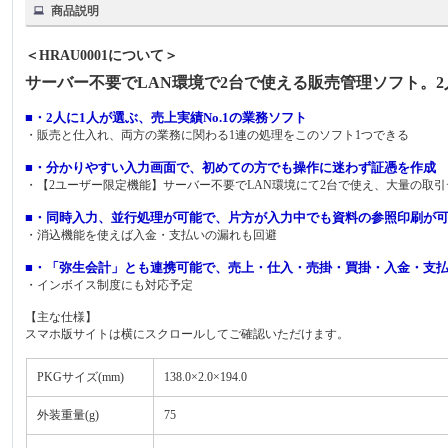
商品説明
＜HRAU0001について＞
サーバー不要でLAN環境で2台で使える販売管理ソフト。2
■・2人に1人が選ぶ、売上実績No.1の業務ソフト
・販売と仕入れ、両方の業務に関わる1連の処理をこのソフト1つできる
■・分かりやすい入力画面で、初めての方でも操作に迷わず証憑を作成
・【2ユーザー限定機能】サーバー不要でLAN環境にて2台で使え、大量の取
■・同時入力、並行処理が可能で、片方が入力中でも資料の参照印刷が
・消込機能を使えば入金・支払いの漏れも回避
■・「弥生会計」とも連携可能で、売上・仕入・売掛・買掛・入金・支
・インボイス制度にも対応予定
【主な仕様】
スマホ版サイトは横にスクロールしてご確認いただけます。
PKGサイズ(mm)
138.0×2.0×194.0
外装重量(g)
75