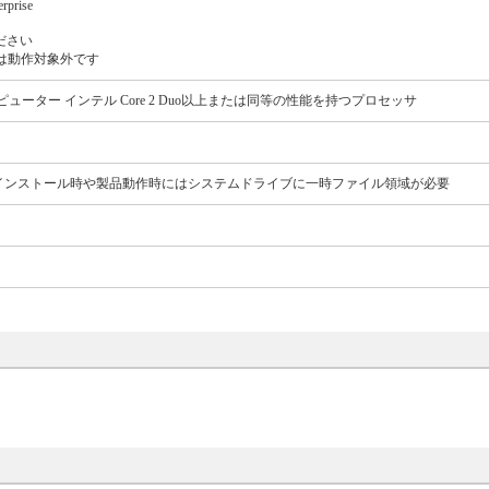
prise
ください
は動作対象外です
ーター インテル Core 2 Duo以上または同等の性能を持つプロセッサ
)※インストール時や製品動作時にはシステムドライブに一時ファイル領域が必要