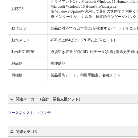
クライアントOS：Microsoft Windows 11 Home/Pro/Enter
Microsoft Windows 10 Home/Pro/Enterprise
対応OS
※ Windows Updateを適用して最新の状態でご利用
※ インターナショナル版・日本語ランゲージパック
動作CPU
製品に対応する日本語OSが稼働するパーソナルコンピュ
動作メモリ
4GB以上(64ビット)/2GB以上(32ビット)
動作HDD容量
必須空き容量 350MB以上(データ領域は別途必要
納品物
物理納品
同梱物
製品番号シート、利用手順書、各種チラシ
関連メーカー（会計・業務支援ソフト）
ソースネクスト
|
ソリマチ
関連カテゴリ