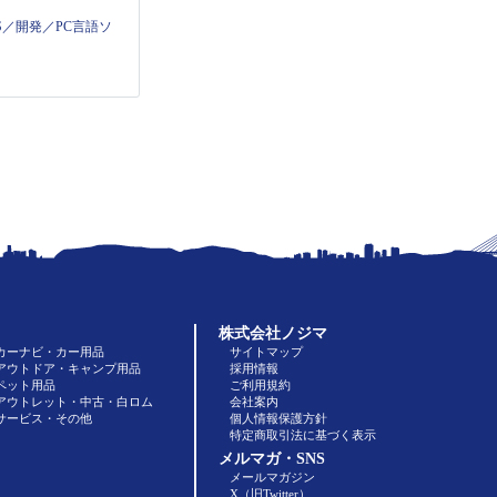
S／開発／PC言語ソ
株式会社ノジマ
カーナビ・カー用品
サイトマップ
アウトドア・キャンプ用品
採用情報
ペット用品
ご利用規約
アウトレット・中古・白ロム
会社案内
サービス・その他
個人情報保護方針
特定商取引法に基づく表示
メルマガ・SNS
メールマガジン
X（旧Twitter）