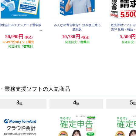
弥生会計26スタンダード通常版
みんなの青色申告25 法令改正対応
販売管理ソフト 
最新版
売26 見積・納品
50,990円
10,780円
5,500
(税込)
(税込)
2,549円分ポイント還元
発送目安:
5営業日
発送目安:
発送目安:
5営業日
・業務支援ソフトの人気商品
3
4
5
位
位