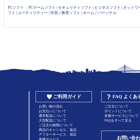
PCソフト
：
PCゲームソフト
|
セキュリティソフト
|
ビジネスソフト
|
ネットワ
フト
|
ユーティリティー
|
学習／教育ソフト
|
ホーム／パーソナル
ご利用ガイド
FAQ よく
お買い物の流れ
ご注文について
お支払いについて
ポイントについて
通常配送について
各種サービスについて
大型配送について
FAQをすべて見る
ご注文の納期について
商品のキャンセル、返品
アフターサービス、保証
お問い合
各種サービス