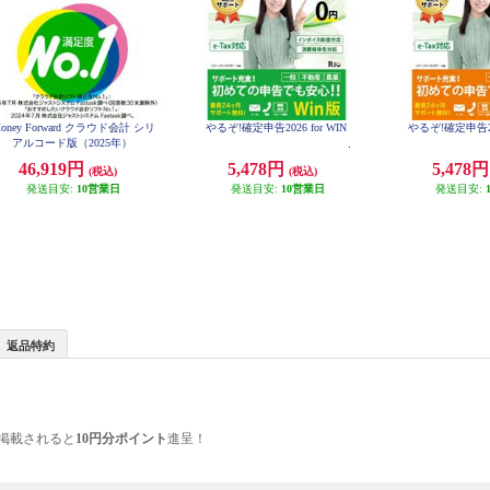
oney Forward クラウド会計 シリ
やるぞ!確定申告2026 for WIN
やるぞ!確定申告202
アルコード版（2025年）
46,919円
5,478円
5,478
(税込)
(税込)
発送目安:
10営業日
発送目安:
10営業日
発送目安:
返品特約
掲載されると
10円分ポイント
進呈！