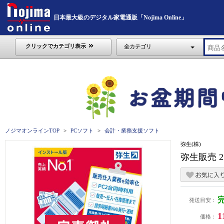
日本最大級のデジタル家電通販「Nojima Online」
クリックでカテゴリ表示
全カテゴリ
ノジマオンラインTOP
PCソフト
会計・業務支援ソフト
弥生(株)
弥生販売 
発送目安：
1
価格：