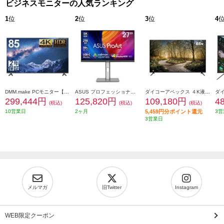
ビジネスモニターの人気ランキング
1
位
2
位
3
位
4
DMM.make PCモニター【85インチ/4K(3840×2160)/HDMI/USB】★大型配送対象商品 DKS-4K85DG7
ASUS プロフェッショナル モニター ASUS ProArt Display 5K 27型 5K(5120×2880) IPSパネル DisplayHDR 500 HDMI×1 DP×1 USB-C×1 国内正規品 3年保証 PA27JCV
ダイコーアペックス ４K液晶モニター (アペックス)65型 AP65DPXD
299,444円
125,820円
109,180円
4
(税込)
(税込)
(税込)
10営業日
2ヶ月
5,459円分ポイント還元
3営
3営業日
メルマガ
旧Twitter
Instagram
WEB限定クーポン