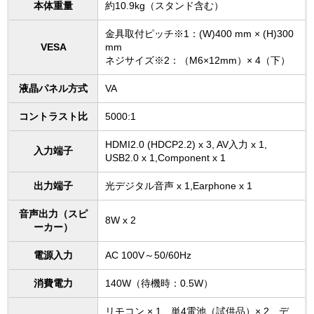
本体重量
約10.9kg（スタンド含む）
金具取付ピッチ※1：(W)400 mm × (H)300
VESA
mm
ネジサイズ※2：（M6×12mm）× 4（下）
液晶パネル方式
VA
コントラスト比
5000:1
HDMI2.0 (HDCP2.2) x 3, AV入力 x 1,
入力端子
USB2.0 x 1,Component x 1
出力端子
光デジタル音声 x 1,Earphone x 1
音声出力（スピ
8W x 2
ーカー）
電源入力
AC 100V～50/60Hz
消費電力
140W（待機時：0.5W）
リモコン × 1、単4電池（試供品）× 2、デ