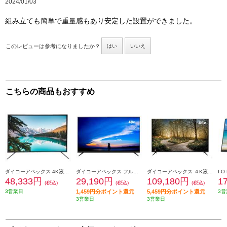
2024/01/03
組み立ても簡単で重量感もあり安定した設置ができました。
このレビューは参考になりましたか？
はい
いいえ
こちらの商品もおすすめ
ダイコーアペックス 4K液晶モニター【50V型】 AP50DPX
ダイコーアペックス フルハイビジョン液晶モニタ40V型 AP40APX
ダイコーアペックス ４K液晶モニター (アペックス)65型 AP65DPXD
48,333円
29,190円
109,180円
1
(税込)
(税込)
(税込)
3営業日
1,459円分ポイント還元
5,459円分ポイント還元
3営
3営業日
3営業日