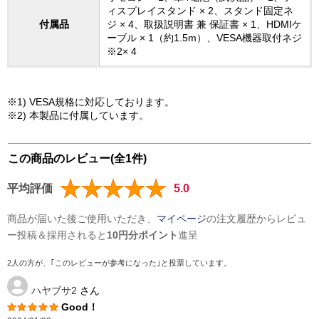
ィスプレイスタンド × 2、スタンド固定ネ
付属品
ジ × 4、取扱説明書 兼 保証書 × 1、HDMIケ
ーブル × 1（約1.5m）、VESA機器取付ネジ
※2× 4
※1) VESA規格に対応しております。
※2) 本製品に付属しています。
この商品のレビュー(全1件)
平均評価
5.0
商品が届いた後ご使用いただき、
マイページ
の注文履歴からレビュ
ー投稿＆採用されると
10円分ポイント
進呈
2人の方が、｢このレビューが参考になった｣と投票しています。
ハヤブサ2
さん
Good！