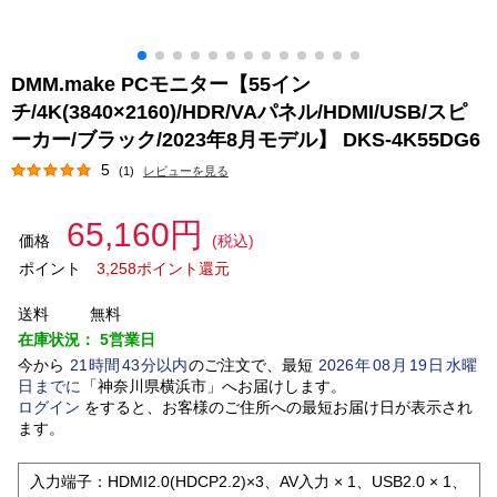
DMM.make PCモニター【55イン
チ/4K(3840×2160)/HDR/VAパネル/HDMI/USB/スピ
ーカー/ブラック/2023年8月モデル】 DKS-4K55DG6
5
(1)
レビューを見る
65,160円
価格
(税込)
ポイント
3,258ポイント還元
送料
無料
在庫状況：
5営業日
今から
21
時間
43
分以内
のご注文で、最短
2026
年
08
月
19
日
水曜
日
までに
「
神奈川県横浜市
」
へお届けします。
ログイン
をすると、お客様のご住所への最短お届け日が表示され
ます。
入力端子：HDMI2.0(HDCP2.2)×3、AV入力 × 1、USB2.0 × 1、