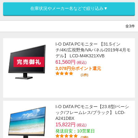
在庫状況やメーカー名などで絞り込み▼
全3件
I-O DATA PCモニター 【31.5イン
チ/4K/広視野角/VAパネル/2019年4月モ
デル】 LCD-M4K321XVB
61,560円
(税込)
3,078円分ポイント還元
(1件)
I-O DATA PCモニター【23.8型/ベーシ
ック/フレームレス/ブラック】 LCD-
A241DBX
15,822円
(税込)
発送目安：10営業日
(2件)