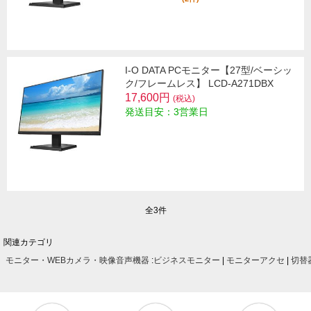
I-O DATA PCモニター【27型/ベーシッ
ク/フレームレス】 LCD-A271DBX
17,600円
(税込)
発送目安：3営業日
全3件
関連カテゴリ
モニター・WEBカメラ・映像音声機器
:
ビジネスモニター
|
モニターアクセ
|
切替