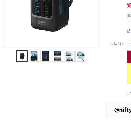
還
ま
支払方法：
こ