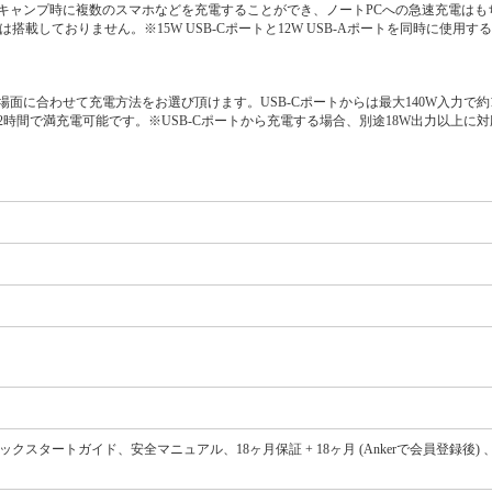
です。キャンプ時に複数のスマホなどを充電することができ、ノートPCへの急速充電は
搭載しておりません。※15W USB-Cポートと12W USB-Aポートを同時に使用
に合わせて充電方法をお選び頂けます。USB-Cポートからは最大140W入力で約1.
.2時間で満充電可能です。※USB-Cポートから充電する場合、別途18W出力以上に対
ックスタートガイド、安全マニュアル、18ヶ月保証 + 18ヶ月 (Ankerで会員登録後)