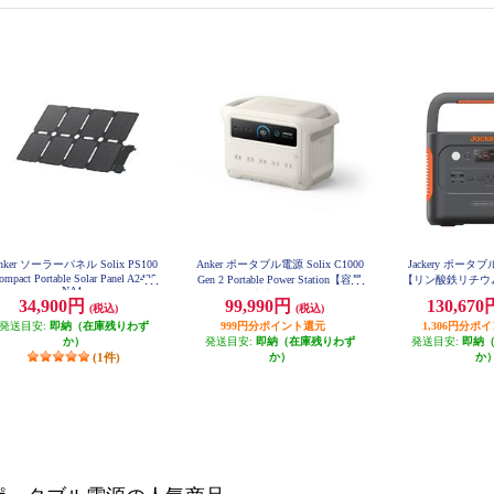
nker ソーラーパネル Solix PS100
Anker ポータブル電源 Solix C1000
Jackery ポータブル
ompact Portable Solar Panel A2435
Gen 2 Portable Power Station【容量
【リン酸鉄リチウム
NA1
64.64Wh/2000W/A
1024Wh/AC出力 1500W/AC×5/USB
34,900円
99,990円
130,67
SB-Cx2/車載シガ
(税込)
(税込)
-C×3/USB-A×1/シガーソケット×
E-10
発送目安:
即納（在庫残りわず
999円分ポイント還元
1】 A1763521
1,306円分ポ
か）
発送目安:
即納（在庫残りわず
発送目安:
即納
(1件)
か）
か