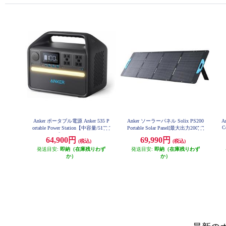
Anker ポータブル電源 Anker 535 P
Anker ソーラーパネル Solix PS200
A
C
ortable Power Station【中容量/512W
Portable Solar Panel[最大出力200W]
A24360A1
h】 A1751512
64,900円
69,990円
(税込)
(税込)
発送目安:
即納（在庫残りわず
発送目安:
即納（在庫残りわず
か）
か）