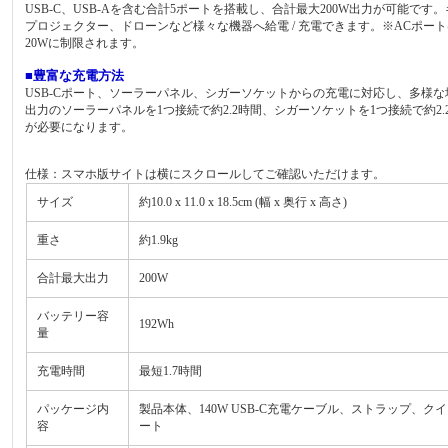
USB-C、USB-Aを含む合計5ポートを搭載し、合計最大200W出力が可能
プロジェクター、ドローンなど様々な機器へ給電 / 充電できます。※ACポートは
20Wに制限されます。
■豊富な充電方法
USB-Cポート、ソーラーパネル、シガーソケットからの充電に対応し、多様な場面
出力のソーラーパネルを1つ接続で約2.2時間、シガーソケットを1つ接続で約2
が必要になります。
仕様：スマホ版サイトは横にスクロールしてご確認いただけます。
サイズ
約10.0 x 11.0 x 18.5cm (幅 x 奥行 x 高さ)
重さ
約1.9kg
合計最大出力
200W
バッテリー容
192Wh
量
充電時間
最短1.7時間
パッケージ内
製品本体、140W USB-C充電ケーブル、ストラップ、クイ
容
ート