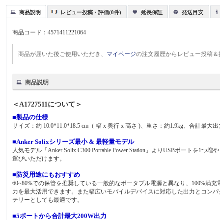
商品説明
レビュー投稿・評価(0件)
延長保証
発送目安
商品コード：
4571411221064
商品が届いた後ご使用いただき、
マイページ
の注文履歴からレビュー投稿＆
商品説明
＜A1727511について＞
■製品の仕様
サイズ：約 10.0*11.0*18.5 cm（ 幅 x 奥行 x 高さ )、重さ：約1.9kg
■Anker Solixシリーズ最小 & 最軽量モデル
人気モデル「Anker Solix C300 Portable Power Station」
運びいただけます。
■防災用途にもおすすめ
60~80%での保管を推奨している一般的なポータブル電源と異なり、100%
力を最大活用できます。また幅広いモバイルデバイスに対応した出力とコンパ
テリーとしても最適です。
■5ポートから合計最大200W出力