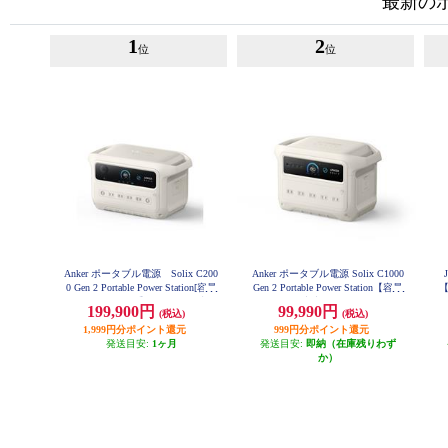
最新の
1
2
位
位
Anker ポータブル電源 Solix C200
Anker ポータブル電源 Solix C1000
0 Gen 2 Portable Power Station[容量
Gen 2 Portable Power Station【容量
【
6
2048Wh/2000W/重さ 約18.9kg/満充
1024Wh/AC出力 1500W/AC×5/USB
199,900円
99,990円
S
(税込)
(税込)
電時間 約99分/ ] A1783521
-C×3/USB-A×1/シガーソケット×
1,999円分ポイント還元
999円分ポイント還元
1】 A1763521
発送目安:
1ヶ月
発送目安:
即納（在庫残りわず
か）