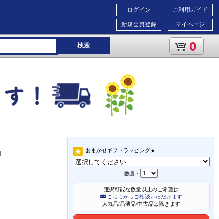
ログイン
ご利用ガイド
新規会員登録
マイページ
0
検索
おまかせギフトラッピング★
11
数量：
選択可能な数量以上のご希望は
こちらからご相談いただけます
人気品/品薄品/中古品は除きます