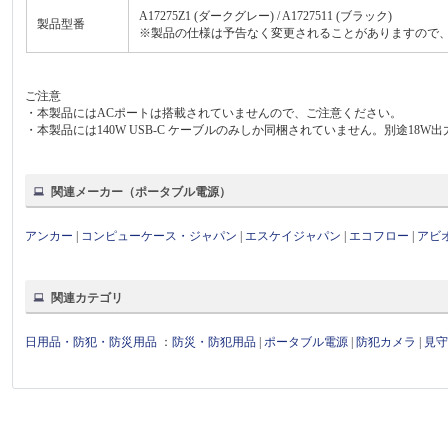
A17275Z1 (ダークグレー) / A1727511 (ブラック)
製品型番
※製品の仕様は予告なく変更されることがありますので
ご注意
・本製品にはACポートは搭載されていませんので、ご注意ください。
・本製品には140W USB-C ケーブルのみしか同梱されていません。別途18
関連メーカー（ポータブル電源）
アンカー
|
コンピューケース・ジャパン
|
エスケイジャパン
|
エコフロー
|
アビ
関連カテゴリ
日用品・防犯・防災用品
：
防災・防犯用品
|
ポータブル電源
|
防犯カメラ
|
見