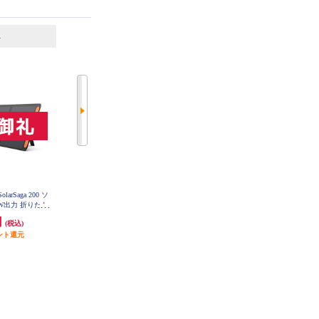
6
7
位
位
位
Jackery Solar Generator 300 Plus 40W
SolarSaga 200 ソ
DJI ポータブル電源 DJI Power 10
Mini【ポータブル電源本体・ソー
00 Mini Plus DY0044
0W出力 折りたた
ラーパネルセットモデル/リン酸鉄
200D
円
56,900円
53,460円
リチウムイオン電池/288Wh/300
(税込)
(税込)
(税込)
W】 JSG-0304B
ント還元
発送目安:
5営業日
534円分ポイント還元
発送目安:
10営業日