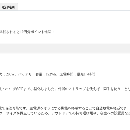
返品特約
掲載されると
10円分ポイント
進呈！
、合計最大出力：200W、バッテリー容量：192Wh、充電時間：最短1.7時間
よりUSBポートを1つ増やしつつ、約30%まで小型化しました。付属のストラップを使えば、両手を使う
満充電で保管可能です。主電源をオフにする機能を搭載することで自然放電を軽減でき
クトサイズを両立しているため、アウトドアでの持ち運び用や、寝室への設置用な