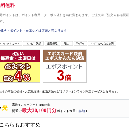
送料無料
元ポイントは、ポイント利用・クーポン値引き時に変わります。ご注文時「注文内容確認
す。
価格・ポイント・在庫などは店頭と異なります
クレジットカード
コンビニ決済
銀行振込
d払い
PayPay
エポスかんたん決済
ちらの商品の価格・お支払方法・配送方法などはノジマオンライン限定サービスとなります。
高速インターネット @nifty光
最大30,100円分
開通で
ポイント進呈 [
詳細
]
こちらもおすすめ