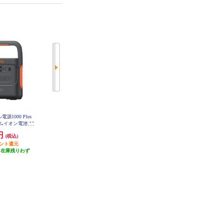
Jackery Solar Generator 300 Plus 40W
電源1000 Plus
コンピューケース・ジャパン ポー
Mini【ポータブル電源本体・ソー
イオン電池/12
タブル電源 Togopower【500W/ACT
ラーパネルセットモデル/リン酸鉄
C×3/USB-Ax2/U
ype-C/TYPE-A/Cigarette/ワイヤレス
0円
69,800円
56,900円
ーソケットx1】 J
リチウムイオン電池/288Wh/300
(税込)
(税込)
(税込)
チャージャー/LEDライト/イエロ
00C
W】 JSG-0304B
イント還元
発送目安:
ー】 AD500Y
3営業日
発送目安:
5営業日
（在庫残りわず
）