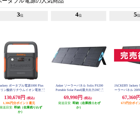
ポータブル電源の人気商品
3
4
5
位
位
Jackery ポータブル電源1000 Plus
Anker ソーラーパネル Solix PS200
JACKERY Jackery 
リン酸鉄リチウムイオン電池/12
Portable Solar Panel[最大出力200W]
ーラーパネル 20
4.64Wh/2000W/AC×3/USB-Ax2/U
A24360A1
み式 JS-
130,670円
69,990円
67,360
B-Cx2/車載シガーソケットx1】 J
(税込)
(税込)
E-1000C
1,306円分ポイント還元
発送目安:
即納（在庫残りわず
673円分ポイ
発送目安:
即納（在庫残りわず
か）
か）