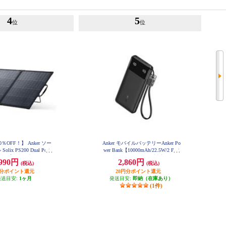
4
5
位
位
％OFF！】 Anker ソー
Anker モバイルバッテリーAnker Po
lix PS200 Dual Porta
wer Bank【10000mAh/22.5W/2 Port
r Panel【出力最大200W/重
s/ USB Power Delivery対応 /ﾌﾞﾗｯ
,990円
2,860円
(税込)
(税込)
/アルミフレーム/10年使え
ｸ】 A1388N11
円分ポイント還元
命】 AS320011
28円分ポイント還元
発送目安:
1ヶ月
発送目安:
即納（在庫あり）
(1件)