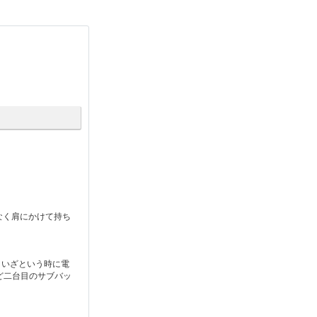
ことなく肩にかけて持ち
、いざという時に電
ど二台目のサブバッ