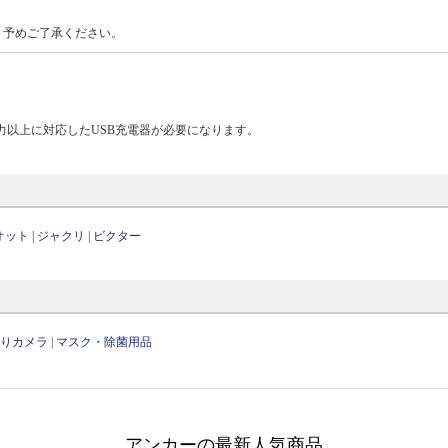
、予めご了承ください。
W出力以上に対応したUSB充電器が必要になります。
オット
|
ジャクリ
|
ビクター
守りカメラ
|
マスク・除菌用品
アンカーの最新人気商品