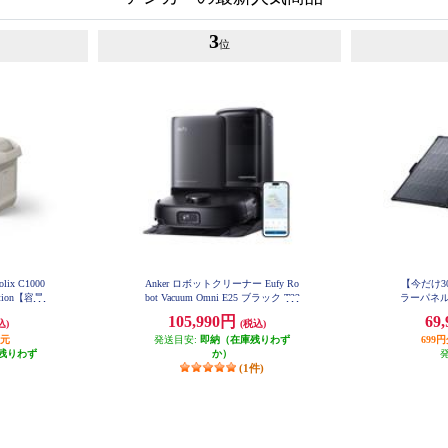
3
位
ix C1000
Anker ロボットクリーナー Eufy Ro
【今だけ30
Station【容量
bot Vacuum Omni E25 ブラック T23
ラーパネル So
53511
AC×5/USB
ble Sola
105,990円
69
込)
(税込)
ーソケット×
さ4.8kg
還元
発送目安:
即納（在庫残りわず
699
る長寿
残りわず
か）
(1件)