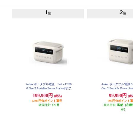
1
2
位
位
Anker ポータブル電源 Solix C200
Anker ポータブル電源 Sol
0 Gen 2 Portable Power Station[容量
Gen 2 Portable Power 
2048Wh/2000W/重さ 約18.9kg/満充
1024Wh/AC出力 1500W/
199,900円
99,990円
(税込)
(税
電時間 約99分/ ] A1783521
-C×3/USB-A×1/シガ
1,999円分ポイント還元
999円分ポイント
1】 A1763521
発送目安:
1ヶ月
発送目安:
即納（在庫
か）