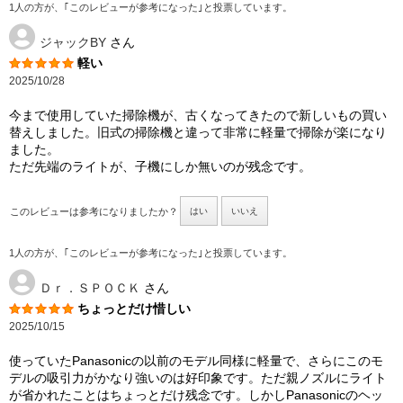
1人の方が、｢このレビューが参考になった｣と投票しています。
ジャックBY
さん
軽い
2025/10/28
今まで使用していた掃除機が、古くなってきたので新しいもの買い
替えしました。旧式の掃除機と違って非常に軽量で掃除が楽になり
ました。
ただ先端のライトが、子機にしか無いのが残念です。
このレビューは参考になりましたか？
はい
いいえ
1人の方が、｢このレビューが参考になった｣と投票しています。
Ｄｒ．ＳＰＯＣＫ
さん
ちょっとだけ惜しい
2025/10/15
使っていたPanasonicの以前のモデル同様に軽量で、さらにこのモ
デルの吸引力がかなり強いのは好印象です。ただ親ノズルにライト
が省かれたことはちょっとだけ残念です。しかしPanasonicのヘッ