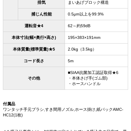
排気
まいあげブロック構造
捕じん性能
0.5μm以上を99.9%
運転音★4
62～約59dB
本体寸法(幅×奥行×高さ)
195×383×191mm
本体質量(標準質量)★5
2.0kg（3.5kg）
コード長さ
5m
■SIAA抗菌加工認証取得★6
その他
・本体さげ手(ゴム部)
・ホースハンドル
付属品
ワンタッチ手元ブラシ,すき間用ノズル,ホース掛け,紙パックAMC-
HC12(1枚)