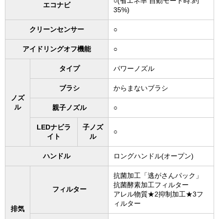
○(省エネ率 自動モード時:約
エコナビ
35%)
クリーンセンサー
○
アイドリングオフ機能
○
タイプ
パワーノズル
ブラシ
からまないブラシ
ノズ
ル
親子ノズル
○
LEDナビラ
子ノズ
○
イト
ル
ハンドル
ロングハンドル(オープン)
抗菌加工「逃がさんパック」
抗菌酵素加工フィルター
フィルター
アレル物質★2抑制加工★3フ
ィルター
排気