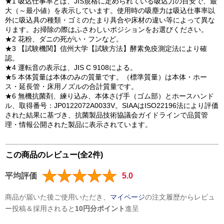
★1 吸込仕事率とは、JIS規格に定められている吸込力の目安で、最
大（～最小値）を表示しています。使用時の吸塵力は吸込仕事率以
外に吸込具の種類・ゴミのたまり具合や床材の違い等によって異な
ります。お掃除の際はふさわしいポジションをお選びください。
★2 花粉、ダニの死がい・フンなど。
★3 【試験機関】信州大学【試験方法】酵素免疫測定法により確
認。
★4 運転音の表示は、JIS C 9108による。
★5 本体質量は本体のみの質量です。（標準質量）は本体・ホー
ス・延長管・床用ノズルの合計質量です。
★6 無機抗菌剤、練り込み、本体さげ手（ゴム部）とホースハンド
ル、取得番号：JP0122072A0033V。SIAAはISO22196法により評価
された結果に基づき、抗菌製品技術協議会ガイドラインで品質管
理・情報公開された製品に表示されています。
この商品のレビュー(全2件)
平均評価
5.0
商品が届いた後ご使用いただき、
マイページ
の注文履歴からレビュ
ー投稿＆採用されると
10円分ポイント
進呈