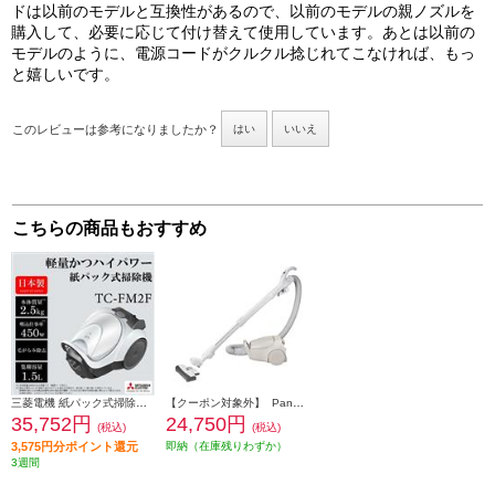
ドは以前のモデルと互換性があるので、以前のモデルの親ノズルを
購入して、必要に応じて付け替えて使用しています。あとは以前の
モデルのように、電源コードがクルクル捻じれてこなければ、もっ
と嬉しいです。
このレビューは参考になりましたか？
はい
いいえ
こちらの商品もおすすめ
三菱電機 紙パック式掃除機Be-Kシリーズ【自走式パワーブラシ/本体質量2.5kg/クールシルバー】 TC-FM2F-S
【クーポン対象外】 Panasonic 紙パック式クリーナー MC-PJ25G-C
35,752円
24,750円
(税込)
(税込)
3,575円分ポイント還元
即納（在庫残りわずか）
3週間