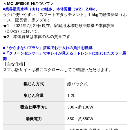
＜MC-JP880K-Hについて＞
■業界最高水準（★1）の軽さ。本体質量（★2） 2.0kg。
ラクに使いやすい「スマートアタッチメント」1.5kgで軽快掃除（ホ
ース、延長管、床ノズル）
★1 2024年7月29日現在。家庭用床移動形掃除機の本体質量
（2.0kg）において。
★2 本体質量は本体のみの質量です。
■「からまないブラシ」搭載でお手入れの負担を軽減。
■「クリーンセンサー」でキレイが見える！トレンドにあわせたカラー展
開
【主な仕様】
スマホ版サイトは横にスクロールしてご確認いただけます。
集じん方式
紙パック式
集じん容量
1.2L
吸込仕事率★1
300～約100W
消費電力
850～約380W