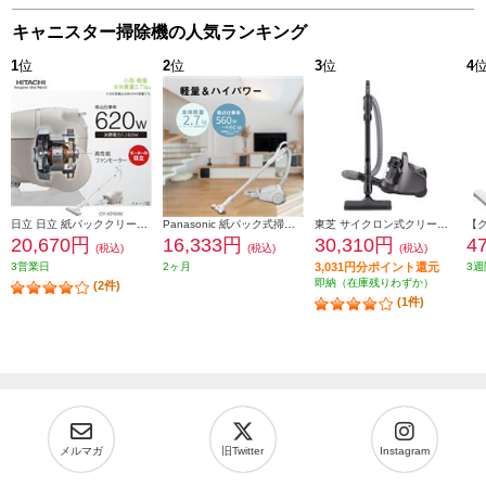
キャニスター掃除機の人気ランキング
1
位
2
位
3
位
4
日立 日立 紙パッククリーナー掃除機 小型・軽量ボディ2.7kg（本体質量） 強烈パワー６2０Ｗ CV-KP90M-C
Panasonic 紙パック式掃除機 MC-PJ25A-H
東芝 サイクロン式クリーナー トルネオミニ ストームグレー VC-CF33-H
20,670円
16,333円
30,310円
4
(税込)
(税込)
(税込)
3営業日
2ヶ月
3,031円分ポイント還元
3週
即納（在庫残りわずか）
(2件)
(1件)
メルマガ
旧Twitter
Instagram