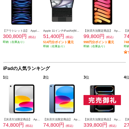
【アウトレット品】 Apple iPad Pro【11インチ/第4世代/Wi-Fi/2TB/シルバー/2022年10月モデル】 MNXN3J-A
Apple 11インチiPadAir(M3) 用Magic Keyboard 英語(US)ブラック MGYX4LL-A
【決済方法限定商品】 Apple iPad mini/8.3インチ/第7世代/Wi-Fi/128GB/2024年秋モデル/スターライト MXN83J-A
300,800円
51,400円
99,800円
7
(税込)
(税込)
(税込)
即納（在庫あり）
514円分ポイント還元
998円分ポイント還元
7
即納（在庫あり）
即納（在庫あり）
即
iPadの人気ランキング
1
位
2
位
3
位
4
【決済方法限定商品】 Apple 11インチiPad Wi-Fiモデル 128GB - シルバー MD3Y4J-A
【決済方法限定商品】 Apple 11インチiPad Wi-Fiモデル 128GB - ブルー MD4A4J-A
【決済方法限定商品】 Apple 13インチiPadProWi-Fi + Cellularモデル 512GB(標準ガラス搭載)スペースブラック ME7Y4J-A
74,800円
74,800円
339,800円
2
(税込)
(税込)
(税込)