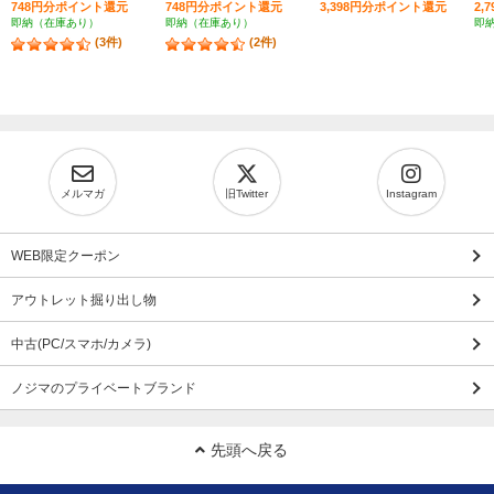
748円分ポイント還元
748円分ポイント還元
3,398円分ポイント還元
2,
即納（在庫あり）
即納（在庫あり）
即
(3件)
(2件)
メルマガ
旧Twitter
Instagram
WEB限定クーポン
アウトレット掘り出し物
中古(PC/スマホ/カメラ)
ノジマのプライベートブランド
先頭へ戻る