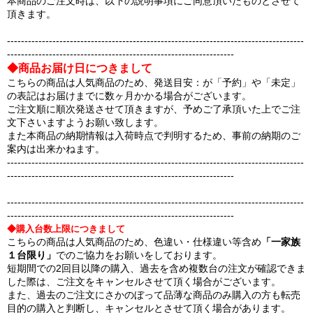
本商品のご注文時は、以下の説明事項にご同意頂いたものとさせて
頂きます。
-------------------------------------------------------------------------------------
-----------------------------------------------------------------
◆商品お届け日につきまして
こちらの商品は人気商品のため、発送目安：が「予約」や「未定」
の表記はお届けまでに数ヶ月かかる場合がございます。
ご注文順に順次発送させて頂きますが、予めご了承頂いた上でご注
文下さいますようお願い致します。
また本商品の納期情報は入荷時点で判明するため、事前の納期のご
案内は出来かねます。
-------------------------------------------------------------------------------------
-----------------------------------------------------------------
-------------------------------------------------------------------------------------
-----------------------------------------------------------------
◆購入台数上限につきまして
こちらの商品は人気商品のため、色違い・仕様違い等含め
「一家族
１台限り」
でのご協力をお願いをしております。
短期間での2回目以降の購入、過去を含め複数台の注文が確認できま
した際は、ご注文をキャンセルさせて頂く場合がございます。
また、過去のご注文にさかのぼって品薄な商品のみ購入の方も転売
目的の購入と判断し、キャンセルとさせて頂く場合があります。