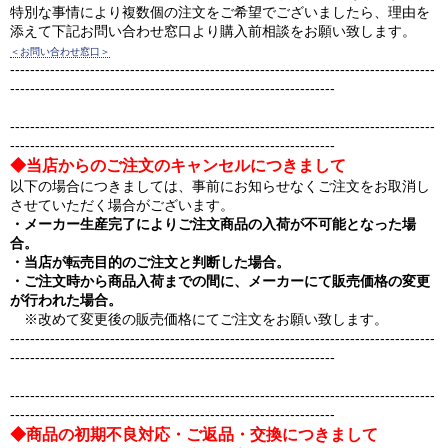
特別な事情により複数個の注文をご希望でございましたら、理由を
添えて下記お問い合わせ窓口より購入前相談をお願い致します。
＜お問い合わせ窓口＞
-------------------------------------------------------------------------------------
-----------------------------------------------------------------
-------------------------------------------------------------------------------------
-----------------------------------------------------------------
◆当店からのご注文のキャンセルにつきまして
以下の場合につきましては、事前にお知らせなくご注文をお取消し
させていただく場合がございます。
・メーカー生産完了によりご注文商品の入荷が不可能となった場
合。
・当店が転売目的のご注文と判断した場合。
・ご注文時から商品入荷までの間に、メーカーにて販売価格の変更
が行われた場合。
※改めて変更後の販売価格にてご注文をお願い致します。
-------------------------------------------------------------------------------------
-----------------------------------------------------------------
-------------------------------------------------------------------------------------
-----------------------------------------------------------------
◆商品の初期不良対応・ご返品・交換につきまして