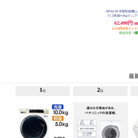
HITACHI 衣類乾燥機
ド]【乾燥4.0kg/ピ
DE-N40HX-
62,490円
(税
3,124円分ポイン
発送目安:
3
最
1
2
位
位