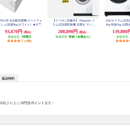
ITACHI 全自動洗濯機 ビートウォ
【クーポン対象外】 Panasonic ド
AQUA ドラム式
シュ[洗濯8kg/ホワイト］★大型
ラム式洗濯乾燥機 左開き マット
0kg 乾燥5kg 右
配送対象商品 BW-V80M-W
ホワイト ★大型配送対象商品 NA-
型配送対象商品 AQ
93,670円
208,890円
139,80
(税込)
(税込)
LX113EL-W
発送目安:
3営業日
発送目安:
即納（在庫あり）
発送目安:
(1件)
返品特約
掲載されると
10円分ポイント
進呈！