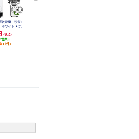
洗濯乾燥機 洗濯1
Panasonic 全自動洗濯機 ライトベ
TOSHIBA 全自動洗濯機 洗濯7kg/
開き ホワイト ★大
ージュ NA-F6B5-C
ピュアホワイト AW-7GM4-W
W-DM10R-RW
0円
42,283円
49,320円
(税込)
(税込)
(税込)
3営業日
発送目安:
即納（在庫あり）
発送目安:
即納（在庫あり）
(1件)