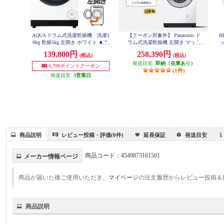
AQUA ドラム式洗濯乾燥機 洗濯1
【クーポン対象外】 Panasonic ド
H
0kg 乾燥5kg 左開き ホワイト ★大
ラム式洗濯乾燥機 左開き マット
ッ
型配送対象商品 AQW-DM10R-LW
ホワイト ★大型配送対象商品 NA-
139,800円
258,390円
(税込)
(税込)
LX127EL-W
発送目安:
即納（在庫あり）
6,700ポイントクーポン
(1件)
発送目安:
3営業日
商品説明
レビュー投稿・評価(0件)
延長保証
発送目安
商品コード：
4549873161501
メーカー情報ページ
商品が届いた後ご使用いただき、
マイページ
の注文履歴からレビュー投稿＆
商品説明