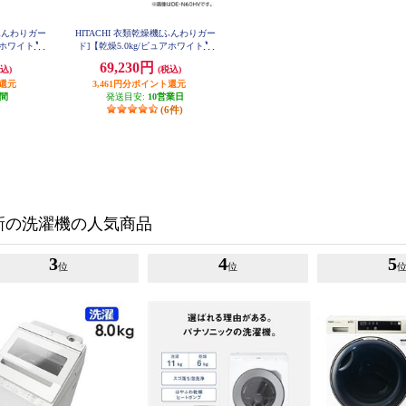
[ふんわりガー
HITACHI 衣類乾燥機[ふんわりガー
ュアホワイト】
ド]【乾燥5.0kg/ピュアホワイト】
W
DE-N50HV-W
69,230円
込)
(税込)
ト還元
3,461円分ポイント還元
週間
発送目安:
10営業日
(6件)
新の洗濯機の人気商品
3
4
5
位
位