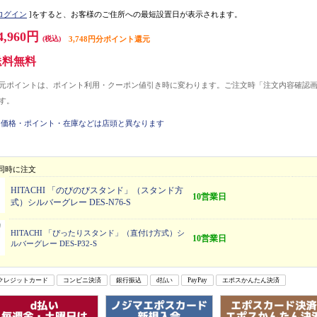
ログイン
]をすると、お客様のご住所への最短設置日が表示されます。
4,960円
(税込)
3,748円分ポイント還元
送料無料
元ポイントは、ポイント利用・クーポン値引き時に変わります。ご注文時「注文内容確認
す。
価格・ポイント・在庫などは店頭と異なります
同時に注文
HITACHI 「のびのびスタンド」（スタンド方
10営業日
式）シルバーグレー DES-N76-S
HITACHI 「ぴったりスタンド」（直付け方式）シ
10営業日
ルバーグレー DES-P32-S
クレジットカード
コンビニ決済
銀行振込
d払い
PayPay
エポスかんたん決済