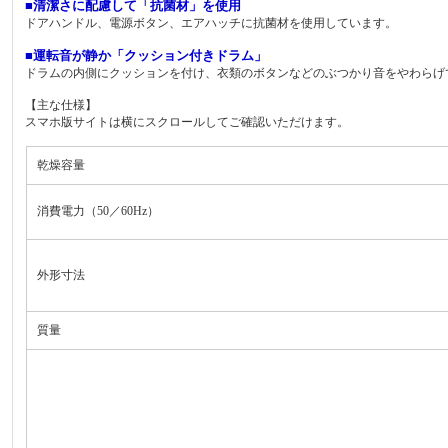
■清潔さに配慮して「抗菌材」を使用
ドアハンドル、電源ボタン、エアハッチに抗菌材を使用しています。
■運転音が静か「クッション付きドラム」
ドラムの内側にクッションを付け、衣類のボタンなどのぶつかり音をやわらげ
【主な仕様】
スマホ版サイトは横にスクロールしてご確認いただけます。
乾燥容量
消費電力（50／60Hz）
外形寸法
質量