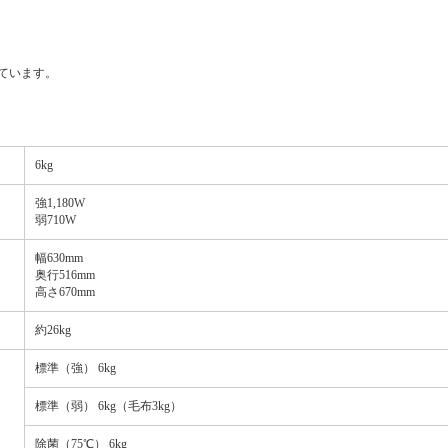
ています。
6kg
強1,180W
弱710W
幅630mm
奥行516mm
高さ670mm
約26kg
標準（強） 6kg
標準（弱） 6kg（毛布3kg）
除菌（75℃） 6kg