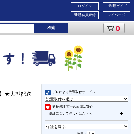
ログイン
ご利用ガイド
新規会員登録
マイページ
0
検索
プロによる設置取付サービス
イト】★大型配送
延長保証
万一の故障に安心
保証について詳しくはこちら
数量：