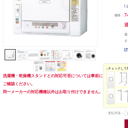
[
7
価格：
還
ま
↓チェックして
洗濯機・乾燥機スタンドとの対応可否については事前に
ご確認ください。
同一メーカーの対応機種以外はお取り付けできません。
支払方法：