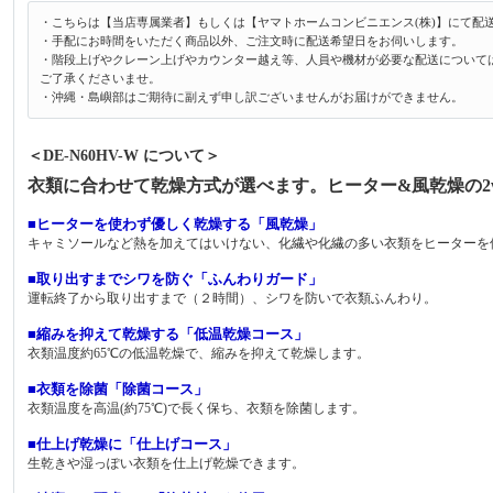
・こちらは【当店専属業者】もしくは【ヤマトホームコンビニエンス(株)】にて配
・手配にお時間をいただく商品以外、ご注文時に配送希望日をお伺いします。
・階段上げやクレーン上げやカウンター越え等、人員や機材が必要な配送について
ご了承くださいませ。
・沖縄・島嶼部はご期待に副えず申し訳ございませんがお届けができません。
＜DE-N60HV-W について＞
衣類に合わせて乾燥方式が選べます。ヒーター&風乾燥の2w
■ヒーターを使わず優しく乾燥する「風乾燥」
キャミソールなど熱を加えてはいけない、化繊や化繊の多い衣類をヒーターを
■取り出すまでシワを防ぐ「ふんわりガード」
運転終了から取り出すまで（２時間）、シワを防いで衣類ふんわり。
■縮みを抑えて乾燥する「低温乾燥コース」
衣類温度約65℃の低温乾燥で、縮みを抑えて乾燥します。
■衣類を除菌「除菌コース」
衣類温度を高温(約75℃)で長く保ち、衣類を除菌します。
■仕上げ乾燥に「仕上げコース」
生乾きや湿っぽい衣類を仕上げ乾燥できます。