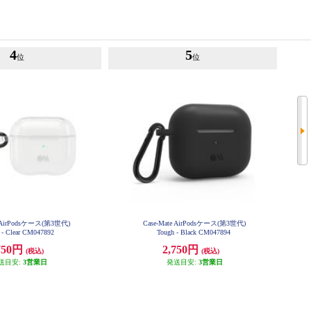
4
5
位
位
e AirPodsケース(第3世代)
Case-Mate AirPodsケース(第3世代)
 - Clear CM047892
Tough - Black CM047894
750円
2,750円
(税込)
(税込)
送目安:
3営業日
発送目安:
3営業日