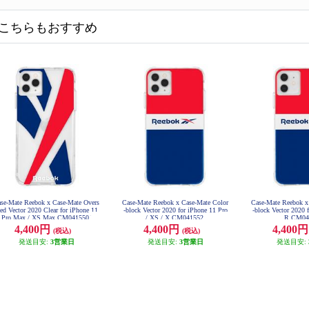
こちらもおすすめ
se-Mate Reebok x Case-Mate Overs
Case-Mate Reebok x Case-Mate Color
Case-Mate Reebok x
zed Vector 2020 Clear for iPhone 11
-block Vector 2020 for iPhone 11 Pro
-block Vector 2020 
Pro Max / XS Max CM041550
/ XS / X CM041552
R CM04
4,400円
4,400円
4,400
(税込)
(税込)
発送目安:
3営業日
発送目安:
3営業日
発送目安: