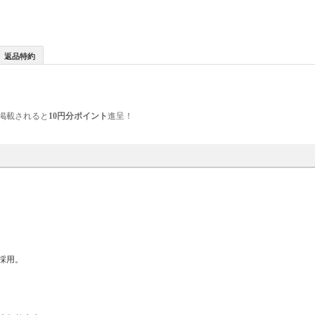
返品特約
掲載されると
10円分ポイント
進呈！
採用。