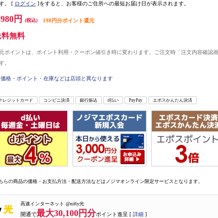
す。
[
ログイン
]をすると、お客様のご住所への最短お届け日が表示されます。
,980円
(税込)
198円分ポイント還元
送料無料
元ポイントは、ポイント利用・クーポン値引き時に変わります。ご注文時「注文内容確認
す。
価格・ポイント・在庫などは店頭と異なります
クレジットカード
コンビニ決済
銀行振込
d払い
PayPay
エポスかんたん決済
ちらの商品の価格・お支払方法・配送方法などはノジマオンライン限定サービスとなります。
高速インターネット @nifty光
最大30,100円分
開通で
ポイント進呈 [
詳細
]