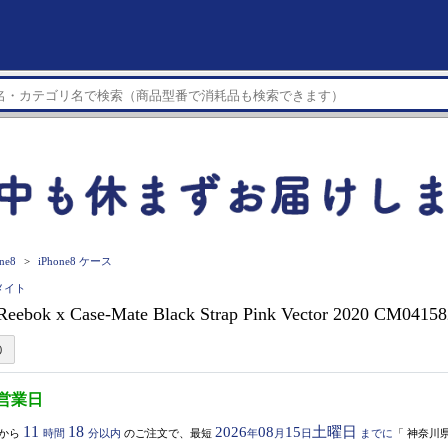
ne8
iPhone8 ケース
スメイト
Reebok x Case-Mate Black Strap Pink Vector 2020 CM0415
3営業日
11
18
2026
08
15
土曜日
から
時間
分以内
のご注文で、最短
年
月
日
までに
「
神奈川