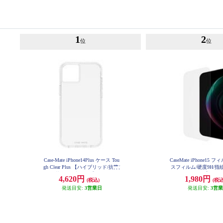
1
2
位
位
Case-Mate iPhone14Plus ケース Tou
CaseMate iPhone15
gh Clear Plus 【ハイブリッド/抗菌/
スフィルム/硬度9H/指
4.5m落下耐衝撃/Clear】 CM04967
くい/クリア】 CM05
4,620円
1,980円
(税込)
(税込
6
発送目安:
3営業日
発送目安:
3営