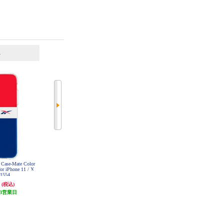
6
7
位
位
位
 Case-Mate Color
Case-Mate Reebok x Case-Mate Color
Case-Mate Reebok x Case-Mate pump
for iPhone 11 / X
-block Vector 2020 for iPhone 11 Pro
30th Anniversary for iPhone 11 Pro /
1554
Max / XS Max CM041556
XS / X CM041558
円
4,400円
4,400円
(税込)
(税込)
(税込)
3営業日
発送目安:
3営業日
発送目安:
3営業日