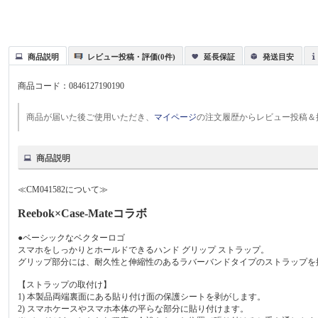
商品説明
レビュー投稿・評価(0件)
延長保証
発送目安
商品コード：
0846127190190
商品が届いた後ご使用いただき、
マイページ
の注文履歴からレビュー投稿＆
商品説明
≪CM041582について≫
Reebok×Case-Mateコラボ
●ベーシックなベクターロゴ
スマホをしっかりとホールドできるハンド グリップ ストラップ。
グリップ部分には、耐久性と伸縮性のあるラバーバンドタイプのストラップを
【ストラップの取付け】
1) 本製品両端裏面にある貼り付け面の保護シートを剥がします。
2) スマホケースやスマホ本体の平らな部分に貼り付けます。