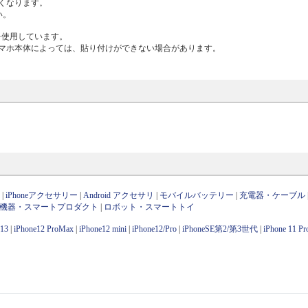
くなります。
い。
を使用しています。
マホ本体によっては、貼り付けができない場合があります。
ン
|
iPhoneアクセサリー
|
Android アクセサリ
|
モバイルバッテリー
|
充電器・ケーブル
OT機器・スマートプロダクト
|
ロボット・スマートトイ
e13
|
iPhone12 ProMax
|
iPhone12 mini
|
iPhone12/Pro
|
iPhoneSE第2/第3世代
|
iPhone 11 P