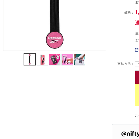
ま
1
価格：
還
ま
支払方法：
こ