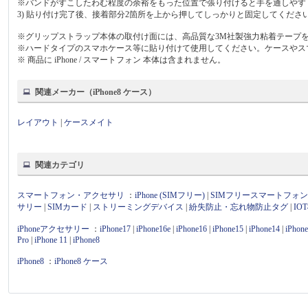
※バンドがすこしたわむ程度の余裕をもった位置で張り付けると手を通しやす
3) 貼り付け完了後、接着部分2箇所を上から押してしっかりと固定してくださ
※グリップストラップ本体の取付け面には、高品質な3M社製強力粘着テープ
※ハードタイプのスマホケース等に貼り付けて使用してください。ケースやス
※ 商品に iPhone / スマートフォン 本体は含まれません。
関連メーカー（iPhone8 ケース）
レイアウト
|
ケースメイト
関連カテゴリ
スマートフォン・アクセサリ
：
iPhone (SIMフリー)
|
SIMフリースマートフォ
サリー
|
SIMカード
|
ストリーミングデバイス
|
紛失防止・忘れ物防止タグ
|
I
iPhoneアクセサリー
：
iPhone17
|
iPhone16e
|
iPhone16
|
iPhone15
|
iPhone14
|
iPhon
Pro
|
iPhone 11
|
iPhone8
iPhone8
：
iPhone8 ケース