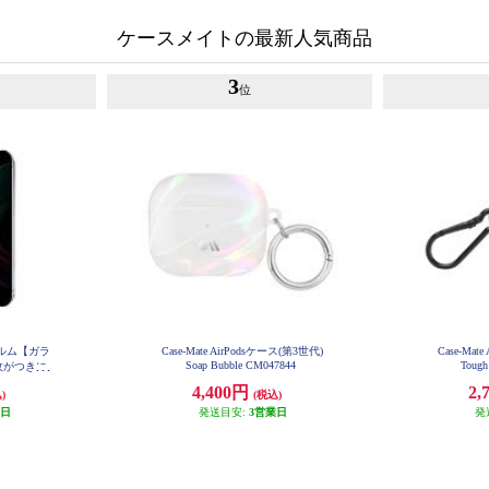
ケースメイトの最新人気商品
3
位
 フィルム【ガラ
Case-Mate AirPodsケース(第3世代)
Case-Mat
Soap Bubble CM047844
Tough
紋がつきに
1868
4,400円
2,
)
(税込)
業日
発送目安:
3営業日
発