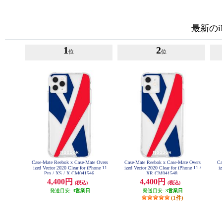
最新のi
1
2
位
位
Case-Mate Reebok x Case-Mate Overs
Case-Mate Reebok x Case-Mate Overs
Ca
ized Vector 2020 Clear for iPhone 11
ized Vector 2020 Clear for iPhone 11 /
i
Pro / XS / X CM041546
XR CM041548
4,400円
4,400円
(税込)
(税込)
発送目安:
3営業日
発送目安:
3営業日
(1件)