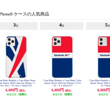
Phone8 ケースの人気商品
3
4
5
位
位
se-Mate Reebok x Case-Mate Overs
Case-Mate Reebok x Case-Mate Color
Case-Mate Reebok x
zed Vector 2020 Clear for iPhone 11
-block Vector 2020 for iPhone 11 Pro
-block Vector 2020 
Pro Max / XS Max CM041550
/ XS / X CM041552
R CM04
4,400円
4,400円
4,400
(税込)
(税込)
発送目安:
3営業日
発送目安:
3営業日
発送目安: