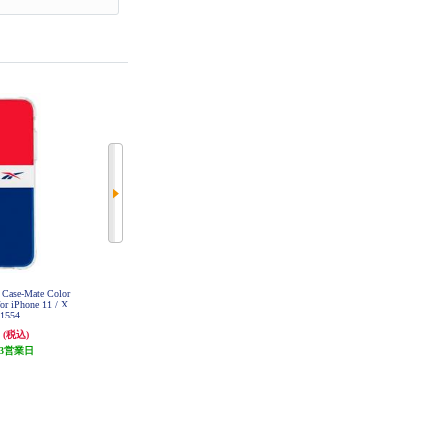
 Case-Mate Color
Case-Mate Reebok x Case-Mate Color
Case-Mate Reebok x Case-Mate pump
for iPhone 11 / X
-block Vector 2020 for iPhone 11 Pro
30th Anniversary for iPhone 11 Pro /
1554
Max / XS Max CM041556
XS / X CM041558
円
4,400円
4,400円
(税込)
(税込)
(税込)
3営業日
発送目安:
3営業日
発送目安:
3営業日