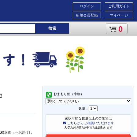
ログイン
ご利用ガイド
新規会員登録
マイページ
0
検索
おまもり便（小物）
82
数量：
選択可能な数量以上のご希望は
こちらからご相談いただけます
人気品/品薄品/中古品は除きます
県横浜市
」
へお届けし